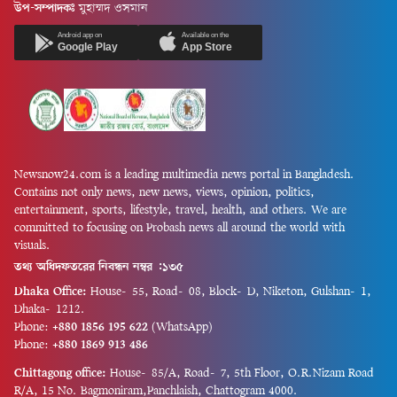
উপ-সম্পাদকঃ
মুহাম্মদ ওসমান
Android app on
Available on the
Google Play
App Store
Newsnow24.com is a leading multimedia news portal in Bangladesh.
Contains not only news, new news, views, opinion, politics,
entertainment, sports, lifestyle, travel, health, and others. We are
committed to focusing on Probash news all around the world with
visuals.
তথ্য অধিদফতরের নিবন্ধন নম্বর :১৩৫
Dhaka Office:
House-55, Road-08, Block-D, Niketon, Gulshan-1,
Dhaka-1212.
Phone:
+880 1856 195 622
(WhatsApp)
Phone:
+880 1869 913 486
Chittagong office:
House-85/A, Road-7, 5th Floor, O.R.Nizam Road
R/A, 15 No. Bagmoniram,Panchlaish, Chattogram 4000.