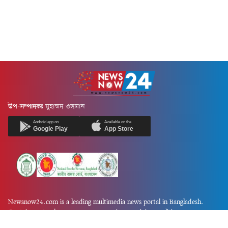
উপ-সম্পাদকঃ
মুহাম্মদ ওসমান
Android app on
Available on the
Google Play
App Store
Newsnow24.com is a leading multimedia news portal in Bangladesh.
Contains not only news, new news, views, opinion, politics,
entertainment, sports, lifestyle, travel, health, and others. We are