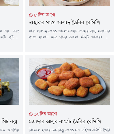
৮ দিন আগে
স্বাস্থ্যকর পাস্তা সালাদ তৈরির রেসিপি
ফল নয়, বরং
যারা সালাদ খেতে ভালোবাসেন তাদের জন্য মজাদার
ি পুষ্টিকর
পাস্তা সালাদ হতে পারে ভালো একটি খাবার। এটি
 বদলে এবার
তৈরিতে সবচেয়ে ভালো দিক হল হাতের কাছে থাকা
ড্রাগন ফলের
উপাদান দিয়ে অল্প সময়েই এই সালাদটি বানান যায়।
ের নাশতায়
চলুন তাহলে জেনে নেওয়া যাক পাস্তা সালাদ তৈরির
েন। খুব সহজে
রেসিপি- উপকরণমুরগির বুকের মাংস ২ টুকরাইয়েলো
ন...
মাস্টার্ড পেস্ট ১ চা-চামচআদাগুঁড়া ১...
১২ দিন আগে
মিট বক্স
মজাদার আলুর নাগেট তৈরির রেসিপি
নেক জনপ্রিয়
বিকেলে মুখরোচক কিছু খেতে মন চাইলে ঝটপট তৈরি