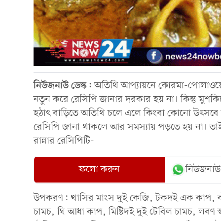
নিউজনাউ ডেস্ক:
অতিথি আপ্যায়নে কোরমা-পোলাওয়ে
নতুন করে রেসিপি জানার দরকার হয় না। কিন্তু মুশকি
হঠাৎ বাড়িতে অতিথি চলে এলে কিংবা কোনো উৎসবে র
রেসিপি জানা থাকলে আর সমস্যায় পড়তে হয় না। তা
রান্নার রেসিপিটি-
ফলো করুন
নিউজনাউ
উপকরণ: খাসির মাংস দুই কেজি, টকদই এক কাপ, কাঁ
চামচ, ঘি আধা কাপ, মিষ্টিদই দুই টেবিল চামচ, লবণ স