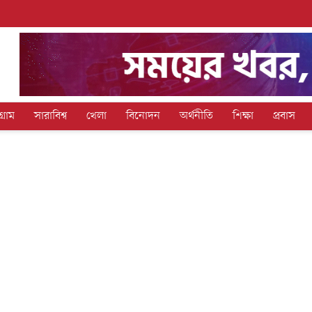
গ্রাম
সারাবিশ্ব
খেলা
বিনোদন
অর্থনীতি
শিক্ষা
প্রবাস