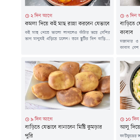
২ দিন আগে
৩ দিন
কমলা দিয়ে কই মাছ রান্না করবেন যেভাবে
বাড়িতে য
কাবাব
কই মাছ খেতে ভালো লাগলেও কাঁটার ভয়ে বেশির
ভাগ মানুষই এড়িয়ে চলেন। তবে ছুটির দিন বাড়িতে
মজাদার ও ভ
যদি কই মাছ আসে, তাহলে আর দেরি করা কেন?
কাবাব বেশ
তেল-ঝাল-সর্ষে বাদ দিয়ে রেঁধে ফেলুন কমলা কই।
ভেতরে পুদ
দুপুরবেলা গরম ভাতের সাথে এমন একটি পদ খেতে
এই কাবাব 
মন্দ লাগবে না। চলুন তাহলে জেনে নেওয়া যাক
নাশতা কিং
রেসিপি- উপকরণ৭-৮টি...
পারেন এই 
উপকরণমিহি 
২টি করে,শুক
৯ দিন আগে
১০ দি
বাড়িতে যেভাবে বানাবেন মিষ্টি কুমড়ার
আলু দিয়
পুরি
ফাস্টফুডের