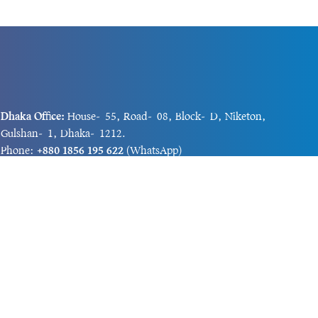
Dhaka Office:
House-55, Road-08, Block-D, Niketon,
Gulshan-1, Dhaka-1212.
Phone:
+880 1856 195 622
(WhatsApp)
Phone:
+880 1869 913 486
Chittagong office:
House-85/A, Road-7, 5th Floor,
O.R.Nizam Road R/A, 15 No. Bagmoniram,Panchlaish,
Chattogram 4000.
Phone:
+880 1850 414 847
Phone:
+880 1313 427 319
Email:
newsnow24official@gmail.com