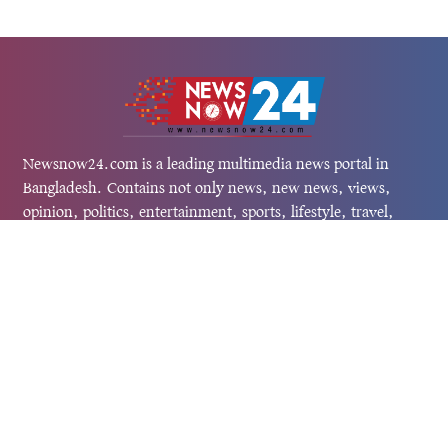
Newsnow24.com is a leading multimedia news portal in
Bangladesh. Contains not only news, new news, views,
opinion, politics, entertainment, sports, lifestyle, travel,
health, and others. We are committed to focusing on
Probash news all around the world with visuals.
তথ্য অধিদফতরের নিবন্ধন নম্বর :১৩৫