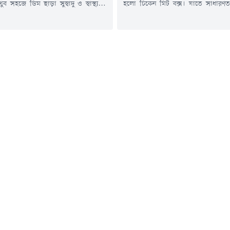
ব সহজে ডিম ছাড়া সুস্বাদু ও স্বাস্থ্যকর
হলো চিকেন মিট বক্স। যাতে সাধারণত ফ্
ৈরি করুন বাড়িতেই। চলুন তাহলে জেনে
ছোট টুকরো করা চিকেন, সসেজ, 
রণআলু: ৫ টি (মাঝারি
বারবিকিউ সস এবং চিজ ব্যবহার করা হ
 ও ঠান্ডা)গুঁড়া দুধ: ১ কাপ (লিকুইড করার
রেস্টুরেন্টে এই খাবারটি পাওয়া যা
 চামচ (অতিরিক্ত)ভিনেগার: ২ চা-
চাইলে খুব কম উপকরণে এবং অল্প সময়
িচের গুঁড়া: ১...
যায় এই সুস্বাদু খাবারটি। চলুন তাহলে...