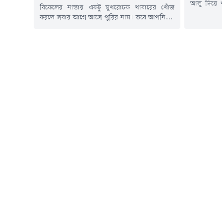
আলু দিয়ে খু
বিকেলের নাস্তায় একটু মুখরোচক খাবারের খোঁজ
মেয়োনিজ ত
করলে সবার আগে আসে পুরির নাম। তবে আপনি কি
নেওয়া যাক রেসিপি- উপক
কখন মিষ্টি কুমড়ার পুরি খেয়েছেন? এটি খেতে অনেক
সাইজ, সিদ্ধ
সুস্বাদু ও স্বাস্থ্যকর। বাড়িতেই খুব সহজে মিষ্টি কুমড়া
জন্য) + ১
দিয়ে এটি তৈরি করা যায়। চলুন তবে রেসিপি জেনে
চামচগোল মর
নেওয়া যাক-উপকরণআটা বা ময়দা: ২ কাপমিষ্টি
কুমড়া সেদ্ধ পেস্ট: ১...