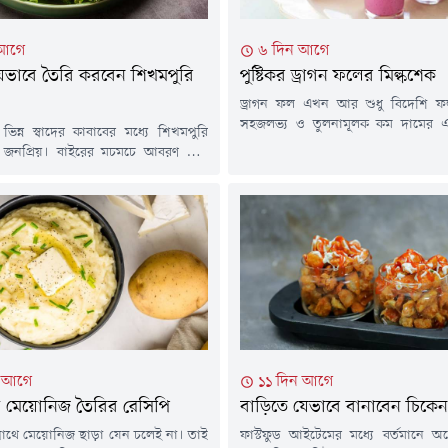
 আগে
৬ দিন আগে
েভাবে তৈরি করবেন শিখমপুরি
পুষ্টিকর ড্রাগন ফলের মিল্কশেক
ড্রাগন ফল এখন আর শুধু বিদেশি 
সহজলভ্য ও তুলনামূলক কম দামের একট
িন্ন স্বাদের কাবাবের মধ্যে শিখমপুরি
ফল। প্রতিদিন একইভাবে ফল খাওয়ার
 জনপ্রিয়। বাইরের মচমচে আবরণ আর
তৈরি করে দেখতে পারেন ঠান্ডা ঠান্ডা 
িনা-টকদইয়ের নরম পুর-দুইয়ের মিশেলে
মিল্কশেক। সকালের কিংবা বিকেল
হয়ে ওঠে দারুণ মুখরোচক। বিকেলের
স্বাস্থ্যকর পানীয় হিসেবে এটি খেতে পার
বা অতিথি আপ্যায়নে সহজেই তৈরি করতে
বাড়িতেই তৈরি করবেন এই মিল্কশেক। চলু
পদ। চলুন জেনে নেওয়া যাক রেসিপি-
কিমা দেড় কাপ, এলাচি-দারুচিনি-লবঙ্গ
না মরিচের গুঁড়া...
ন আগে
১১ দিন আগে
ে মেয়োনিজ তৈরির রেসিপি
বাড়িতে যেভাবে বানাবেন চিকেন 
 সাথে মেয়োনিজ ছাড়া যেন চলেই না। তাই
ফাস্টফুড আইটেমের মধ্যে বর্তমানে অ