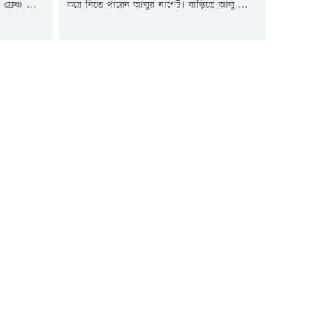
রেঞ্চ ফ্রাই,
করে নিতে পারেন আলুর নাগেট। বাড়িতে আলু আছে
মেয়োনিজ,
নিশ্চয়ই? সেখান থেকে ২-৩টি কিংবা প্রয়োজনমতো
য়। বিভিন্ন
আলু নিয়ে সেদ্ধ বসিয়ে দিন। এরপর একবার
য়। তবে আপনি
রেসিপিতে চোখ বুলিয়ে নিয়ে আজই তৈরি করে ফেলুন
েই তৈরি করা
সুস্বাদু আলুর নাগেট। এটি তৈরিতে যেমন ঝামেলা কম
তেমনই খেতে মজাদার। চলুন তবে...