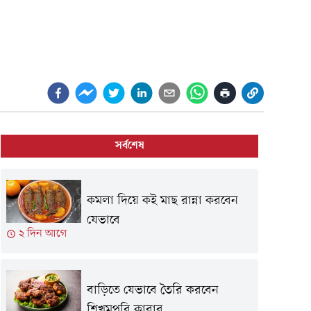
সর্বশেষ
কমলা দিয়ে কই মাছ রান্না করবেন
যেভাবে
২ দিন আগে
বাড়িতে যেভাবে তৈরি করবেন
শিখমপুরি কাবাব