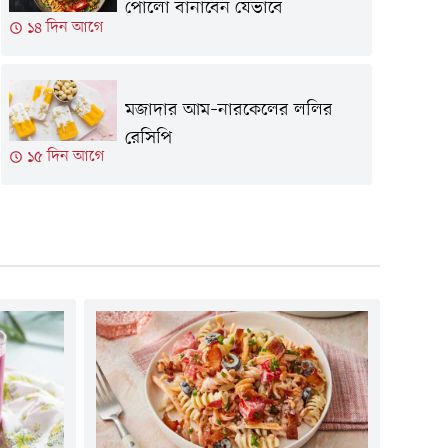
পোলো বানাবেন যেভাবে
১৪ দিন আগে
মজাদার আম–নারকেলের ললির
রেসিপি
১৫ দিন আগে