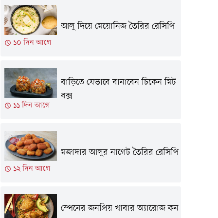
আলু দিয়ে মেয়োনিজ তৈরির রেসিপি
১০ দিন আগে
বাড়িতে যেভাবে বানাবেন চিকেন মিট
বক্স
১১ দিন আগে
মজাদার আলুর নাগেট তৈরির রেসিপি
১২ দিন আগে
স্পেনের জনপ্রিয় খাবার অ্যারোজ কন