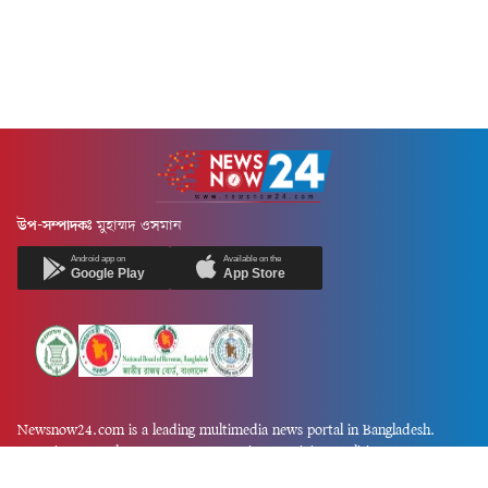
উপ-সম্পাদকঃ
মুহাম্মদ ওসমান
Android app on
Available on the
Google Play
App Store
Newsnow24.com is a leading multimedia news portal in Bangladesh.
Contains not only news, new news, views, opinion, politics,
entertainment, sports, lifestyle, travel, health, and others. We are