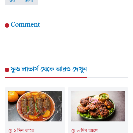
রুই
ভাপা
Comment
ফুড লাভার্স
থেকে আরও দেখুন
২ দিন আগে
৩ দিন আগে