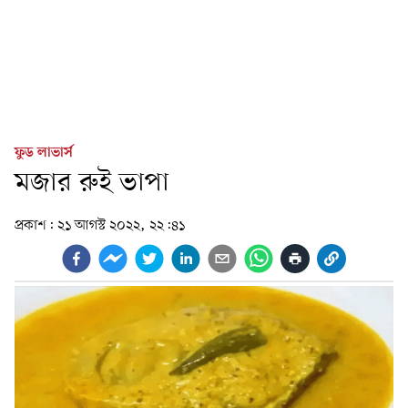
ফুড লাভার্স
মজার রুই ভাপা
প্রকাশ:
২১ আগস্ট ২০২২, ২২:৪১