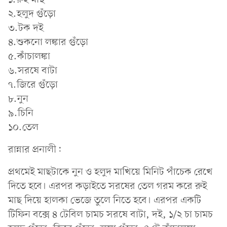
২.হলুদ গুঁড়ো
৩.টক দই
৪.শুকনো লঙ্কার গুঁড়ো
৫.কাঁচালঙ্কা
৬.সরষে বাটা
৭.জিরে গুঁড়ো
৮.নুন
৯.চিনি
১০.তেল
রান্নার প্রনালী:
প্রথমেই মাছটাকে নুন ও হলুদ মাখিয়ে মিনিট পাঁচেক রেখে
দিতে হবে। এরপর কড়াইতে সরষের তেল গরম করে রুই
মাছ দিয়ে হালকা ভেজে তুলে নিতে হবে। এরপর একটি
টিফিন বক্সে ৪ টেবিল চামচ সরষে বাটা, দই, ১/২ চা চামচ