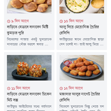
বিকেলের নাশতায় স্বাস্থ্যকর পানীয়
বানান যায়। চলুন তাহলে জেনে
হিসেবে এটি খেতে পারেন। খুব
নেওয়া যাক পাস্তা সালাদ তৈরির
সহজে বাড়িতেই তৈরি করবেন এই
রেসিপি- উপকরণমুরগির বুকের
মিল্কশেক। চলুন...
মাংস ২ টুকরাইয়েলো মাস্টার্ড পেস্ট
৯ দিন আগে
১০ দিন আগে
১ চা-চামচআদাগুঁড়া ১...
বাড়িতে যেভাবে বানাবেন মিষ্টি
আলু দিয়ে মেয়োনিজ তৈরির
কুমড়ার পুরি
রেসিপি
বিকেলের নাস্তায় একটু মুখরোচক
ফাস্টফুডের সাথে মেয়োনিজ ছাড়া
খাবারের খোঁজ করলে সবার আগে
যেন চলেই না। তাই আলু দিয়ে খুব
আসে পুরির নাম। তবে আপনি কি
সহজে ডিম ছাড়া সুস্বাদু ও স্বাস্থ্যকর
কখন মিষ্টি কুমড়ার পুরি খেয়েছেন?
মেয়োনিজ তৈরি করুন বাড়িতেই।
এটি খেতে অনেক সুস্বাদু ও
চলুন তাহলে জেনে নেওয়া যাক
স্বাস্থ্যকর। বাড়িতেই খুব সহজে মিষ্টি
রেসিপি- উপকরণআলু: ৫ টি
কুমড়া দিয়ে এটি তৈরি করা যায়।
(মাঝারি সাইজ, সিদ্ধ ও ঠান্ডা)গুঁড়া
চলুন তবে রেসিপি জেনে নেওয়া
দুধ: ১ কাপ (লিকুইড করার জন্য) +
যাক-উপকরণআটা বা ময়দা: ২
১ চামচ (অতিরিক্ত)ভিনেগার: ২
কাপমিষ্টি কুমড়া সেদ্ধ পেস্ট: ১...
চা-চামচগোল মরিচের গুঁড়া: ১...
১১ দিন আগে
১২ দিন আগে
বাড়িতে যেভাবে বানাবেন চিকেন
মজাদার আলুর নাগেট তৈরির
মিট বক্স
রেসিপি
ফাস্টফুড আইটেমের মধ্যে বর্তমানে
বিকেলে মুখরোচক কিছু খেতে মন