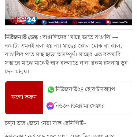
নিউজনাউ ডেস্ক:
বাঙালিদের ‘মাছে ভাতে বাঙালি’—
কথাটা এমনই বলা হয় না। মাছের ঝোল হোক বা ঝাল,
বাঙালির পাত মাছ ছাড়া অসম্পূর্ণ। মাছের এত রকমারি
সম্ভারে মাঝে মাঝেই স্বাদ বদলাতে নানা রকম রসনায় ডুব
দেন মানুষ।
নিউজনাউ২৪ হোয়াটসঅ্যাপ
ফলো করুন
নিউজনাউ২৪ ম্যাসেঞ্জার
চলুন তবে জেনে নেয়া যাক রেসিপিটি-
উপকরণ: রুই মাছ ২৫০ গ্রাম, ফ্রেশ ক্রিম আধা কাপ,