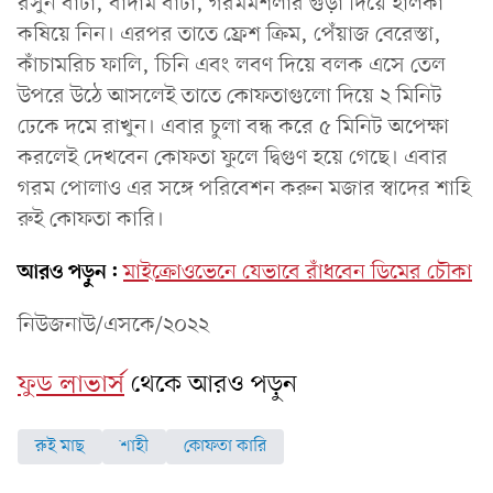
রসুন বাটা, বাদাম বাটা, গরমমশলার গুঁড়া দিয়ে হালকা
কষিয়ে নিন। এরপর তাতে ফ্রেশ ক্রিম, পেঁয়াজ বেরেস্তা,
কাঁচামরিচ ফালি, চিনি এবং লবণ দিয়ে বলক এসে তেল
উপরে উঠে আসলেই তাতে কোফতাগুলো দিয়ে ২ মিনিট
ঢেকে দমে রাখুন। এবার চুলা বন্ধ করে ৫ মিনিট অপেক্ষা
করলেই দেখবেন কোফতা ফুলে দ্বিগুণ হয়ে গেছে। এবার
গরম পোলাও এর সঙ্গে পরিবেশন করুন মজার স্বাদের শাহি
রুই কোফতা কারি।
আরও পড়ুন:
মাইক্রোওভেনে যেভাবে রাঁধবেন ডিমের চৌকা
নিউজনাউ/এসকে/২০২২
ফুড লাভার্স
থেকে আরও পড়ুন
রুই মাছ
শাহী
কোফতা কারি