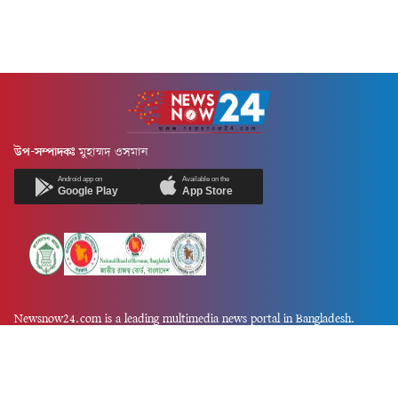
উপ-সম্পাদকঃ
মুহাম্মদ ওসমান
Android app on
Available on the
Google Play
App Store
Newsnow24.com is a leading multimedia news portal in Bangladesh.
Contains not only news, new news, views, opinion, politics,
entertainment, sports, lifestyle, travel, health, and others. We are
committed to focusing on Probash news all around the world with
visuals.