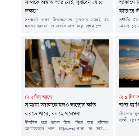
সম্পর্কে অস্বস্তি আর নেই, বুঝবেন যে ৪
আকাশে বিম
লক্ষণে
কীভাবে বা
সম্পর্কের শুরুর দিনগুলোতে দু'জনের মধ্যেই এক
সম্প্রতি এয়া
ধরনের সংকোচ ও অস্বস্তি কাজ করে। প্রথম ডেটে কী
কারণে ১৭ 
বলবেন, কী পোশাক পরবেন কিংবা মেসেজে কী
প্রমাণ করেছ
লিখবেন-এসব ছোটখাটো বিষয় নিয়েও অনেক ভাবনা
কতটা। বিম
থাকে। সঙ্গীর কাছে নিজের সেরা দিকটি তুলে ধরার
সাধারণ মনে
চেষ্টাও থাকে তখন। তবে সময়ের সাথ সাথে সম্পর্কের
প্রাণ বাঁচা
সমীকরণ বদলে যায়। একপর্যায়ে আর আলাদা...
কোটি কোটি ব
৪ দিন আগে
৫ দিন
সামান্য অ্যালকোহলও স্বাস্থ্যের ক্ষতি
আজ হ্যাপি
করতে পারে, বলছে গবেষণা
জীবনের সুখ
সাক্ষী বন্ধ
দীর্ঘদিন ধরে ধারণা ছিল, দিনে অল্প পরিমাণ
প্রতি বছর প
অ্যালকোহল পান হৃদ্&zwnj;স্বাস্থ্য বা সামগ্রিক
বাংলাদেশ 
স্বাস্থ্যের জন্য উপকারী হতে পারে। তবে নতুন
বছর আগে থেক