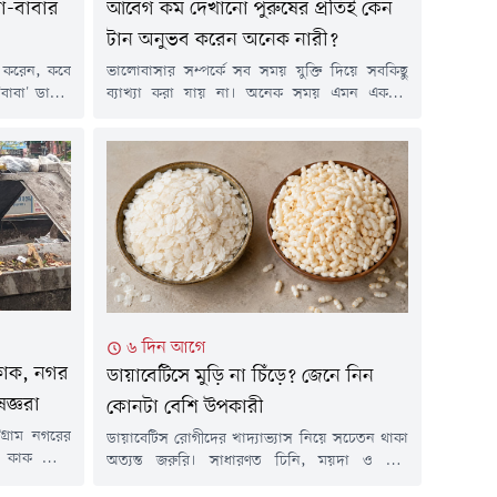
া-বাবার
আবেগ কম দেখানো পুরুষের প্রতিই কেন
টান অনুভব করেন অনেক নারী?
া করেন, কবে
ভালোবাসার সম্পর্কে সব সময় যুক্তি দিয়ে সবকিছু
'বাবা' ডাকটি
ব্যাখ্যা করা যায় না। অনেক সময় এমন একজন
 বেড়ে ওঠার
মানুষের প্রতিই আকর্ষণ তৈরি হয়, যিনি নিজের
্তমানে অনেক
অনুভূতি সহজে প্রকাশ করেন না বা সম্পর্ক নিয়ে খুব
া বলতে দেরি
বেশি আগ্রহ দেখান না। বিশেষজ্ঞদের মতে, এমন
লা হয় 'স্পিচ
আকর্ষণের পেছনে মানুষের স্বাভাবিক মনস্তাত্ত্বিক কিছু
বনের প্রথম
কারণ কাজ করে।তাদের ভাষ্য, আবেগ সংযত...
৬ দিন আগে
' কাক, নগর
ডায়াবেটিসে মুড়ি না চিঁড়ে? জেনে নিন
েষজ্ঞরা
কোনটা বেশি উপকারী
টগ্রাম নগরের
ডায়াবেটিস রোগীদের খাদ্যাভ্যাস নিয়ে সচেতন থাকা
 কাক ডাকা
অত্যন্ত জরুরি। সাধারণত চিনি, ময়দা ও উচ্চ
 পরিচিত 'কা
কার্বোহাইড্রেটযুক্ত খাবার এড়িয়ে চলার পরামর্শ দেন