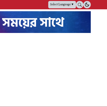
Select Language
▼