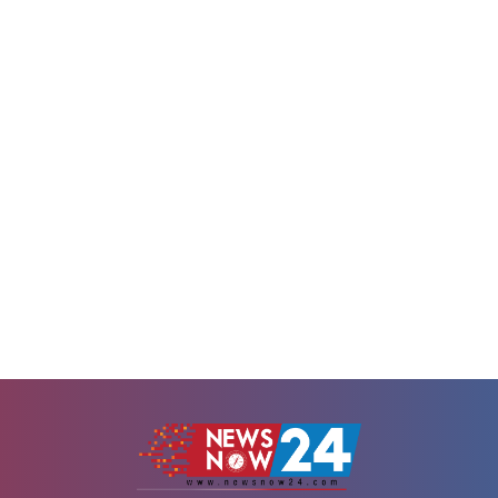
কা' শব্দে সরব হতো নাগরিক জীবন। বি
দযাপন করেন। চলতি বছর এই দিনটি
থেকে পুরোনো গাছ, আবর্জনার স্
স্ট। বিশেষ দিনে...
বাজারসংলগ্ন এলাকায় দল বেঁধে বস
দেখা যেত তাদের। রাস্তার পাশে ফেলে দ