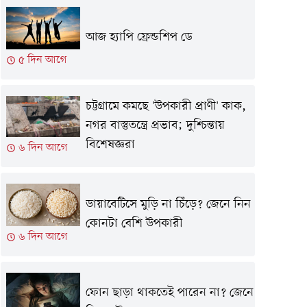
আজ হ্যাপি ফ্রেন্ডশিপ ডে
৫ দিন আগে
চট্টগ্রামে কমছে 'উপকারী প্রাণী' কাক,
নগর বাস্তুতন্ত্রে প্রভাব; দুশ্চিন্তায়
বিশেষজ্ঞরা
৬ দিন আগে
ডায়াবেটিসে মুড়ি না চিঁড়ে? জেনে নিন
কোনটা বেশি উপকারী
৬ দিন আগে
ফোন ছাড়া থাকতেই পারেন না? জেনে