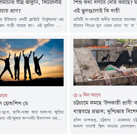
ানের তীব্র ঝাঁকুনি, সিটবেল্টই
শিশু কথা বলতে দেরি করছে? ম
ঁচায় প্রাণ?
এই ভুলগুলোই কি দায়ী
র ইন্ডিয়ার একটি ফ্লাইটে 'টার্বুল্যান্স'-এর
প্রতিটি মা-বাবাই অধীর আগ্রহে অপেক্ষ
জন যাত্রী আহত হন। এই দুর্ঘটনা ফের
তাঁদের শিশুর মুখ থেকে প্রথম 'মা' বা 
ে যে আকাশ পথে সিটবেল্ট বাঁধার গুরুত্ব
শুনবেন। শিশুর প্রথম কথা বলা তার
ানে যাতায়াতের সময় ছোট এই জিনিসটি
অন্যতম গুরুত্বপূর্ণ মাইলফলক। তবে বর
 হলেও, বিপদের মুহূর্তে এটিই মানুষের
শিশুরই নির্ধারিত সময়ের তুলনায় কথ
য়। শতবর্ষেরও আগে তৈরি এই প্রযুক্তি আজ
হচ্ছে, যাকে চিকিৎসাবিজ্ঞানের ভাষায় ব
িমানের যাত্রীকে সুরক্ষিত...
ডিলে'।চিকিৎসকদের মতে, শিশুর জী
তিন...
৬ দিন আগে
 আগে
চট্টগ্রামে কমছে 'উপকারী প্রাণী
 ফ্রেন্ডশিপ ডে
বাস্তুতন্ত্রে প্রভাব; দুশ্চিন্তায় বিশ
-দুঃখ, হাসি-কান্না আর অসংখ্য স্মৃতির
ু। আর এই সুন্দর সম্পর্কটা উদযাপন করতেই
রবিন দাশগুপ্ত, চট্টগ্রাম : একসময় চট্
ালিত হয় ফ্রেন্ডশিপ ডে বা বন্ধু দিবস।
সকাল মানেই ছিল কাকের কোলাহল।
আর ভারতসহ এশিয়ার অনেক দেশে বহু
ভোরের আলোয় মানুষের ঘুম ভাঙার সেই
েই আগস্টের প্রথম রবিবার বন্ধুত্ব দিবস