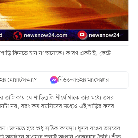
শাড়ি কিনতে চান না অনেকে। কারণ একটাই, কেটে
২৪ হোয়াটসঅ্যাপ
নিউজনাউ২৪ ম্যাসেঞ্জার
ের তালিকায় যে শাড়িগুলি শীর্ষে থাকে তার মধ্যে তসর
মনটা নয়, বরং কম বয়সিদের মধ্যেও এই শাড়ির কদর
েন। জানতে হবে শুধু সঠিক কায়দা। ধূসর রঙের তসরের
বাড়ি অনুষ্ঠানে যাওয়ার জন্যই আপনি একেবারে তৈরি। শীত