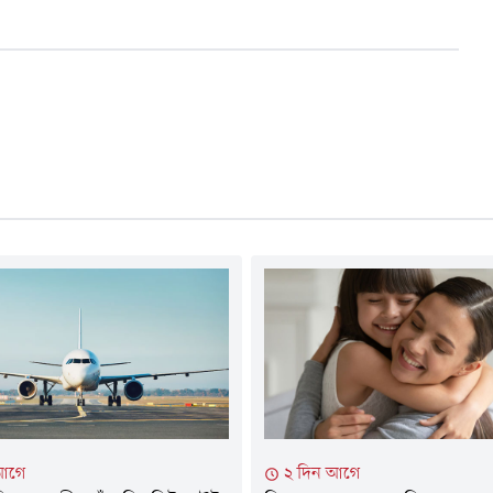
আগে
২ দিন আগে