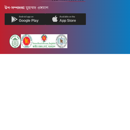
উপ-সম্পাদকঃ
মুহাম্মদ ওসমান
Android app on
Available on the
Google Play
App Store
Newsnow24.com is a leading multimedia news portal in Bangladesh.
Contains not only news, new news, views, opinion, politics,
entertainment, sports, lifestyle, travel, health, and others. We are
committed to focusing on Probash news all around the world with
visuals.
তথ্য অধিদফতরের নিবন্ধন নম্বর :১৩৫
Dhaka Office:
House-55, Road-08, Block-D, Niketon, Gulshan-1,
Dhaka-1212.
Phone:
+880 1856 195 622
(WhatsApp)
Phone:
+880 1869 913 486
Chittagong office:
House-85/A, Road-7, 5th Floor, O.R.Nizam Road