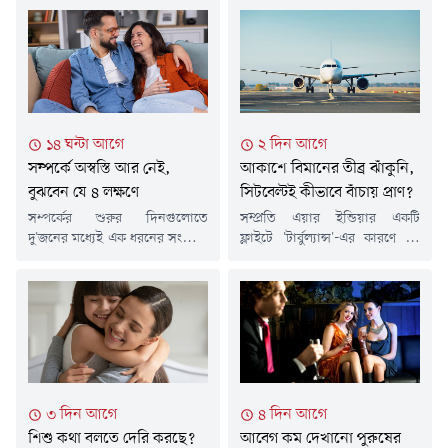
১৪ ঘন্টা আগে
২ দিন আগে
সম্পর্কে অস্বস্তি আর নেই,
আকাশে বিমানের তীব্র ঝাঁকুনি,
বুঝবেন যে ৪ লক্ষণে
সিটবেল্টই কীভাবে বাঁচায় প্রাণ?
সম্পর্কের শুরুর দিনগুলোতে
সম্প্রতি এয়ার ইন্ডিয়ার একটি
দু'জনের মধ্যেই এক ধরনের সংকোচ
ফ্লাইটে 'টার্বুল্যান্স'-এর কারণে ১৭
ও অস্বস্তি কাজ করে। প্রথম ডেটে কী
জন যাত্রী আহত হন। এই দুর্ঘটনা
বলবেন, কী পোশাক পরবেন কিংবা
ফের প্রমাণ করেছে যে আকাশ পথে
মেসেজে কী লিখবেন-এসব
সিটবেল্ট বাঁধার গুরুত্ব কতটা।
ছোটখাটো বিষয় নিয়েও অনেক
বিমানে যাতায়াতের সময় ছোট এই
ভাবনা থাকে। সঙ্গীর কাছে নিজের
জিনিসটি সাধারণ মনে হলেও,
সেরা দিকটি তুলে ধরার চেষ্টাও
বিপদের মুহূর্তে এটিই মানুষের প্রাণ
থাকে তখন। তবে সময়ের সাথ
বাঁচায়। শতবর্ষেরও আগে তৈরি এই
সাথে সম্পর্কের সমীকরণ বদলে
প্রযুক্তি আজ কোটি কোটি বিমানের
৩ দিন আগে
৪ দিন আগে
যায়। একপর্যায়ে আর আলাদা...
যাত্রীকে সুরক্ষিত...
শিশু কথা বলতে দেরি করছে?
আবেগ কম দেখানো পুরুষের