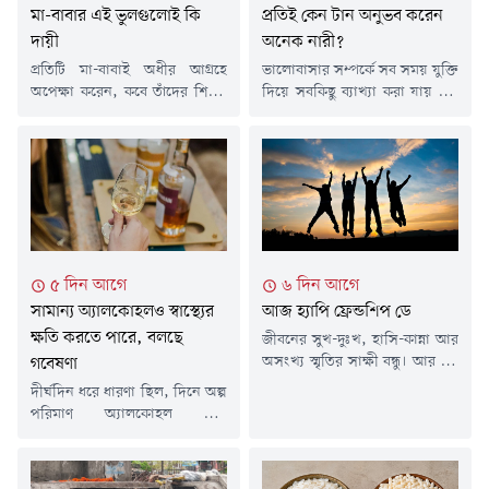
মা-বাবার এই ভুলগুলোই কি
প্রতিই কেন টান অনুভব করেন
দায়ী
অনেক নারী?
প্রতিটি মা-বাবাই অধীর আগ্রহে
ভালোবাসার সম্পর্কে সব সময় যুক্তি
অপেক্ষা করেন, কবে তাঁদের শিশুর
দিয়ে সবকিছু ব্যাখ্যা করা যায় না।
মুখ থেকে প্রথম 'মা' বা 'বাবা'
অনেক সময় এমন একজন মানুষের
ডাকটি শুনবেন। শিশুর প্রথম কথা
প্রতিই আকর্ষণ তৈরি হয়, যিনি
বলা তার বেড়ে ওঠার অন্যতম
নিজের অনুভূতি সহজে প্রকাশ
গুরুত্বপূর্ণ মাইলফলক। তবে বর্তমানে
করেন না বা সম্পর্ক নিয়ে খুব বেশি
অনেক শিশুরই নির্ধারিত সময়ের
আগ্রহ দেখান না। বিশেষজ্ঞদের
তুলনায় কথা বলতে দেরি হচ্ছে,
মতে, এমন আকর্ষণের পেছনে
যাকে চিকিৎসাবিজ্ঞানের ভাষায়
মানুষের স্বাভাবিক মনস্তাত্ত্বিক কিছু
বলা হয় 'স্পিচ ডিলে'।চিকিৎসকদের
কারণ কাজ করে।তাদের ভাষ্য,
৫ দিন আগে
৬ দিন আগে
মতে, শিশুর জীবনের প্রথম তিন...
আবেগ সংযত...
সামান্য অ্যালকোহলও স্বাস্থ্যের
আজ হ্যাপি ফ্রেন্ডশিপ ডে
ক্ষতি করতে পারে, বলছে
জীবনের সুখ-দুঃখ, হাসি-কান্না আর
অসংখ্য স্মৃতির সাক্ষী বন্ধু। আর এই
গবেষণা
সুন্দর সম্পর্কটা উদযাপন করতেই
দীর্ঘদিন ধরে ধারণা ছিল, দিনে অল্প
প্রতি বছর পালিত হয় ফ্রেন্ডশিপ ডে
পরিমাণ অ্যালকোহল পান
বা বন্ধু দিবস। বাংলাদেশ আর
হৃদ্&zwnj;স্বাস্থ্য বা সামগ্রিক
ভারতসহ এশিয়ার অনেক দেশে বহু
স্বাস্থ্যের জন্য উপকারী হতে পারে।
বছর আগে থেকেই আগস্টের প্রথম
তবে নতুন গবেষণাগুলো বলছে, এই