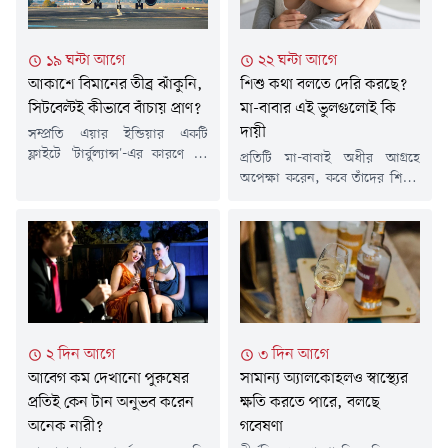
১৯ ঘন্টা আগে
২২ ঘন্টা আগে
আকাশে বিমানের তীব্র ঝাঁকুনি,
শিশু কথা বলতে দেরি করছে?
সিটবেল্টই কীভাবে বাঁচায় প্রাণ?
মা-বাবার এই ভুলগুলোই কি
দায়ী
সম্প্রতি এয়ার ইন্ডিয়ার একটি
ফ্লাইটে 'টার্বুল্যান্স'-এর কারণে ১৭
প্রতিটি মা-বাবাই অধীর আগ্রহে
জন যাত্রী আহত হন। এই দুর্ঘটনা
অপেক্ষা করেন, কবে তাঁদের শিশুর
ফের প্রমাণ করেছে যে আকাশ পথে
মুখ থেকে প্রথম 'মা' বা 'বাবা'
সিটবেল্ট বাঁধার গুরুত্ব কতটা।
ডাকটি শুনবেন। শিশুর প্রথম কথা
বিমানে যাতায়াতের সময় ছোট এই
বলা তার বেড়ে ওঠার অন্যতম
জিনিসটি সাধারণ মনে হলেও,
গুরুত্বপূর্ণ মাইলফলক। তবে বর্তমানে
বিপদের মুহূর্তে এটিই মানুষের প্রাণ
অনেক শিশুরই নির্ধারিত সময়ের
বাঁচায়। শতবর্ষেরও আগে তৈরি এই
তুলনায় কথা বলতে দেরি হচ্ছে,
প্রযুক্তি আজ কোটি কোটি বিমানের
যাকে চিকিৎসাবিজ্ঞানের ভাষায়
যাত্রীকে সুরক্ষিত...
বলা হয় 'স্পিচ ডিলে'।চিকিৎসকদের
২ দিন আগে
৩ দিন আগে
মতে, শিশুর জীবনের প্রথম তিন...
আবেগ কম দেখানো পুরুষের
সামান্য অ্যালকোহলও স্বাস্থ্যের
প্রতিই কেন টান অনুভব করেন
ক্ষতি করতে পারে, বলছে
অনেক নারী?
গবেষণা