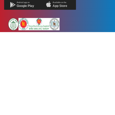
Android app on
Available on the
Google Play
App Store
Newsnow24.com is a leading multimedia news portal in Bangladesh.
Contains not only news, new news, views, opinion, politics,
entertainment, sports, lifestyle, travel, health, and others. We are
committed to focusing on Probash news all around the world with
visuals.
তথ্য অধিদফতরের নিবন্ধন নম্বর :১৩৫
Dhaka Office:
House-55, Road-08, Block-D, Niketon, Gulshan-1,
Dhaka-1212.
Phone:
+880 1856 195 622
(WhatsApp)
Phone:
+880 1869 913 486
Chittagong office:
House-85/A, Road-7, 5th Floor, O.R.Nizam Road
R/A, 15 No. Bagmoniram,Panchlaish, Chattogram 4000.
Phone:
+880 1850 414 847