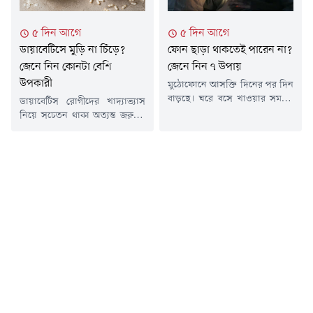
দিনে...
বেঁধে বসতে আর উড়তে দেখা যেত
তাদের। রাস্তার পাশে ফেলে
৫ দিন আগে
৫ দিন আগে
দেওয়া...
ডায়াবেটিসে মুড়ি না চিঁড়ে?
ফোন ছাড়া থাকতেই পারেন না?
জেনে নিন কোনটা বেশি
জেনে নিন ৭ উপায়
উপকারী
মুঠোফোনে আসক্তি দিনের পর দিন
বাড়ছে। ঘরে বসে খাওয়ার সময়ও
ডায়াবেটিস রোগীদের খাদ্যাভ্যাস
মানুষ আজকাল ফোনে মগ্ন থাকে।
নিয়ে সচেতন থাকা অত্যন্ত জরুরি।
কেউ কারও সাথে সামনা সামনি
সাধারণত চিনি, ময়দা ও উচ্চ
বসে কথা বলবে এমনটা দেখায় যায়
কার্বোহাইড্রেটযুক্ত খাবার এড়িয়ে
না। ঘরের ভেতরও একই কাণ্ড।
চলার পরামর্শ দেন চিকিৎসকরা।
ঘরভরা মানুষ, কিন্তু কারও সঙ্গে
তবে তিন বেলার প্রধান খাবারের
কারও যেন সংযোগ নেই। সবাই
পাশাপাশি স্ন্যাকস নিয়েও
ব্যস্ত ফোন নিয়ে। যেন ফোন ছারা
অনেকেরই দ্বিধা থাকে-বিশেষ করে
চলছেই না।কিন্তু আপনি...
বাঙালি বাড়িতে খুব পরিচিত মুড়ি ও
চিঁড়ে নিয়ে। আসুন জেনে নেওয়া
যাক, ডায়াবেটিসে এই দুটির মধ্যে
কোনটি বেশি...