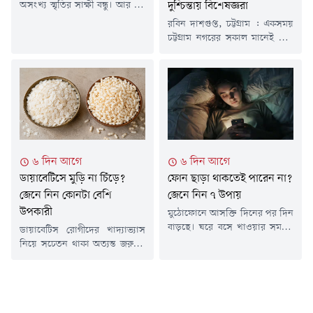
দুশ্চিন্তায় বিশেষজ্ঞরা
অসংখ্য স্মৃতির সাক্ষী বন্ধু। আর এই
সুন্দর সম্পর্কটা উদযাপন করতেই
রবিন দাশগুপ্ত, চট্টগ্রাম : একসময়
প্রতি বছর পালিত হয় ফ্রেন্ডশিপ ডে
চট্টগ্রাম নগরের সকাল মানেই ছিল
বা বন্ধু দিবস। বাংলাদেশ আর
কাকের কোলাহল। কাক ডাকা
ভারতসহ এশিয়ার অনেক দেশে বহু
ভোরের আলোয় মানুষের ঘুম ভাঙার
বছর আগে থেকেই আগস্টের প্রথম
সেই পরিচিত 'কা কা' শব্দে সরব
রবিবার বন্ধুত্ব দিবস হিসেবে
হতো নাগরিক জীবন। বিদ্যুতের তার
উদযাপন করেন। চলতি বছর এই
থেকে পুরোনো গাছ, আবর্জনার স্তুপ
দিনটি পড়েছে ২ আগস্ট। বিশেষ
কিংবা বাজারসংলগ্ন এলাকায় দল
দিনে...
বেঁধে বসতে আর উড়তে দেখা যেত
তাদের। রাস্তার পাশে ফেলে
৬ দিন আগে
৬ দিন আগে
দেওয়া...
ডায়াবেটিসে মুড়ি না চিঁড়ে?
ফোন ছাড়া থাকতেই পারেন না?
জেনে নিন কোনটা বেশি
জেনে নিন ৭ উপায়
উপকারী
মুঠোফোনে আসক্তি দিনের পর দিন
বাড়ছে। ঘরে বসে খাওয়ার সময়ও
ডায়াবেটিস রোগীদের খাদ্যাভ্যাস
মানুষ আজকাল ফোনে মগ্ন থাকে।
নিয়ে সচেতন থাকা অত্যন্ত জরুরি।
কেউ কারও সাথে সামনা সামনি
সাধারণত চিনি, ময়দা ও উচ্চ
বসে কথা বলবে এমনটা দেখায় যায়
কার্বোহাইড্রেটযুক্ত খাবার এড়িয়ে
না। ঘরের ভেতরও একই কাণ্ড।
চলার পরামর্শ দেন চিকিৎসকরা।
ঘরভরা মানুষ, কিন্তু কারও সঙ্গে
তবে তিন বেলার প্রধান খাবারের
কারও যেন সংযোগ নেই। সবাই