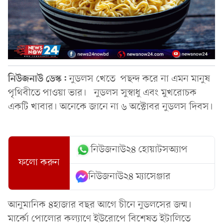
নিউজনাউ ডেস্ক:
নুডলস খেতে পছন্দ করে না এমন মানুষ
পৃথিবীতে পাওয়া ভার। নুডলস সুস্বাধু এবং মুখরোচক
একটি খাবার। অনেকে জানে না ৬ অক্টোবর নুডলস দিবস।
নিউজনাউ২৪ হোয়াটসঅ্যাপ
ফলো করুন
নিউজনাউ২৪ ম্যাসেঞ্জার
আনুমানিক ৪হাজার বছর আগে চীনে নুডলসের জন্ম।
মার্কো পোলোর কল্যাণে ইউরোপে বিশেষত ইটালিতে