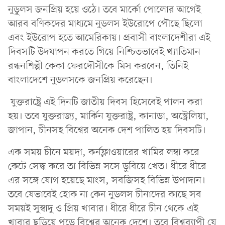
নুডুলস জনপ্রিয় হয়ে ওঠে। তবে মার্কো পোলোর আগেই
আরব বণিকদের মাধ্যমে নুডলস ইউরোপে পৌছে ছিলো
এবং ইউরোপ হতে আমেরিকায়। প্রবাসী বাংলাদেশীরা এই
দিবসটি উদযাপন করতে গিয়ে নিশ্চিতভাবেই খ্যাতিমান
রন্ধনশিল্পী কেকা ফেরদৌসীকে মিস করবেন, তিনিই
বাংলাদেশে নুডলসকে জনপ্রিয় করেছেন।
যুক্তরাষ্ট্রে এই দিনটি জাতীয় দিবস হিসেবেই পালন করা
হয়। তবে যুক্তরাজ্য, মার্কিন যুক্তরাষ্ট্র, কানাডা, অস্ট্রেলিয়া,
জাপান, চীনসহ বিশ্বের অনেক দেশ পালিত হয় দিবসটি।
এক সময় চীনে ময়দা, কর্নফ্লাওয়ারের খামির লম্বা করে
কেটে সেদ্ধ করে তা বিভিন্ন সসে ডুবিয়ে খেত। ধীরে ধীরে
এর সঙ্গে যোগ হয়েছে মাংস, সবজিসহ বিভিন্ন উপাদান।
তবে যেভাবেই হোক না কেন নুডলস চীনাদের কাছে সব
সময়ই সুস্বাদু ও প্রিয় খাবার। ধীরে ধীরে চীন থেকে এই
খাবার ছড়িয়ে পড়ে বিশ্বের অনেক দেশে। তবে বিশ্বব্যাপী যে