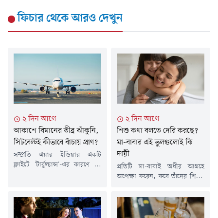
ফিচার
থেকে আরও দেখুন
২ দিন আগে
২ দিন আগে
আকাশে বিমানের তীব্র ঝাঁকুনি,
শিশু কথা বলতে দেরি করছে?
সিটবেল্টই কীভাবে বাঁচায় প্রাণ?
মা-বাবার এই ভুলগুলোই কি
দায়ী
সম্প্রতি এয়ার ইন্ডিয়ার একটি
ফ্লাইটে 'টার্বুল্যান্স'-এর কারণে ১৭
প্রতিটি মা-বাবাই অধীর আগ্রহে
জন যাত্রী আহত হন। এই দুর্ঘটনা
অপেক্ষা করেন, কবে তাঁদের শিশুর
ফের প্রমাণ করেছে যে আকাশ পথে
মুখ থেকে প্রথম 'মা' বা 'বাবা'
সিটবেল্ট বাঁধার গুরুত্ব কতটা।
ডাকটি শুনবেন। শিশুর প্রথম কথা
বিমানে যাতায়াতের সময় ছোট এই
বলা তার বেড়ে ওঠার অন্যতম
জিনিসটি সাধারণ মনে হলেও,
গুরুত্বপূর্ণ মাইলফলক। তবে বর্তমানে