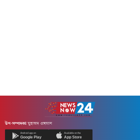
পাশাপাশি স্ন্যাকস নিয়েও
ব্যস্ত ফোন নিয়ে। যেন ফোন ছারা
অনেকেরই দ্বিধা থাকে-বিশেষ করে
চলছেই না।কিন্তু আপনি...
বাঙালি বাড়িতে খুব পরিচিত মুড়ি ও
চিঁড়ে নিয়ে। আসুন জেনে নেওয়া
যাক, ডায়াবেটিসে এই দুটির মধ্যে
কোনটি বেশি...
উপ-সম্পাদকঃ
মুহাম্মদ ওসমান
Android app on
Available on the
Google Play
App Store