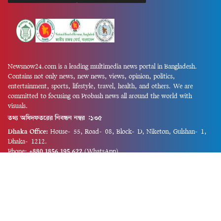
Newsnow24.com is a leading multimedia news portal in Bangladesh.
Contains not only news, new news, views, opinion, politics,
entertainment, sports, lifestyle, travel, health, and others. We are
committed to focusing on Probash news all around the world with
visuals.
তথ্য অধিদফতরের নিবন্ধন নম্বর :১৩৫
Dhaka Office:
House-55, Road-08, Block-D, Niketon, Gulshan-1,
Dhaka-1212.
Phone:
+880 1856 195 622
(WhatsApp)
Phone:
+880 1869 913 486
Chittagong office:
House-85/A, Road-7, 5th Floor, O.R.Nizam Road
R/A, 15 No. Bagmoniram,Panchlaish, Chattogram 4000.
Phone:
+880 1850 414 847
Phone:
+880 1313 427 319
Email:
newsnow24official@gmail.com