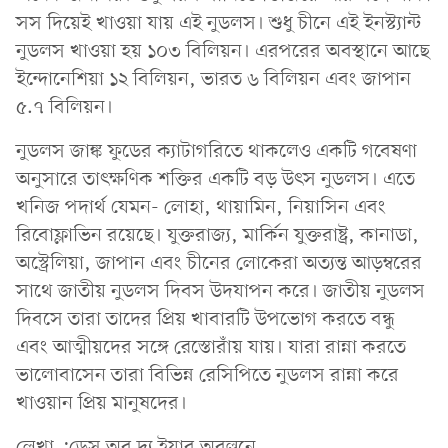
সস দিয়েই খাওয়া যায় এই নুডলস। শুধু চীনে এই ইনস্ট্যান্ট
নুডলস খাওয়া হয় ১০৩ বিলিয়ন। এরপরের অবস্থানে আছে
ইন্দোনেশিয়া ১২ বিলিয়ন, ভারত ৬ বিলিয়ন এবং জাপান
৫.৭ বিলিয়ন।
নুডলস জাঙ্ক ফুডের ক্যাটাগরিতে থাকলেও একটি গবেষণা
অনুসারে তাৎক্ষণিক শক্তির একটি বড় উৎস নুডলস। এতে
খনিজ পদার্থ যেমন- লোহা, থায়ামিন, নিয়াসিন এবং
রিবোফ্লাভিন রয়েছে। যুক্তরাজ্য, মার্কিন যুক্তরাষ্ট্র, কানাডা,
অস্ট্রেলিয়া, জাপান এবং চীনের লোকেরা অত্যন্ত আড়ম্বরের
সাথে জাতীয় নুডলস দিবস উদযাপন করে। জাতীয় নুডলস
দিবসে তারা তাদের প্রিয় খাবারটি উপভোগ করতে বন্ধু
এবং আত্মীয়দের সঙ্গে রেস্তোরাঁয় যায়। যারা রান্না করতে
ভালোবাসেন তারা বিভিন্ন রেসিপিতে নুডলস রান্না করে
খাওয়ান প্রিয় মানুষদের।
লেখা :ডেস অব দ্য ইয়ার অবল্বনে