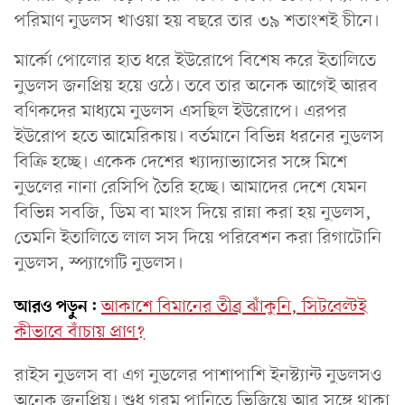
পরিমাণ নুডলস খাওয়া হয় বছরে তার ৩৯ শতাংশই চীনে।
মার্কো পোলোর হাত ধরে ইউরোপে বিশেষ করে ইতালিতে
নুডলস জনপ্রিয় হয়ে ওঠে। তবে তার অনেক আগেই আরব
বণিকদের মাধ্যমে নুডলস এসছিল ইউরোপে। এরপর
ইউরোপ হতে আমেরিকায়। বর্তমানে বিভিন্ন ধরনের নুডলস
বিক্রি হচ্ছে। একেক দেশের খ্যাদ্যাভ্যাসের সঙ্গে মিশে
নুডলের নানা রেসিপি তৈরি হচ্ছে। আমাদের দেশে যেমন
বিভিন্ন সবজি, ডিম বা মাংস দিয়ে রান্না করা হয় নুডলস,
তেমনি ইতালিতে লাল সস দিয়ে পরিবেশন করা রিগাটোনি
নুডলস, স্প্যাগেটি নুডলস।
আরও পড়ুন:
আকাশে বিমানের তীব্র ঝাঁকুনি, সিটবেল্টই
কীভাবে বাঁচায় প্রাণ?
রাইস নুডলস বা এগ নুডলের পাশাপাশি ইনস্ট্যান্ট নুডলসও
অনেক জনপ্রিয়। শুধু গরম পানিতে ভিজিয়ে আর সঙ্গে থাকা