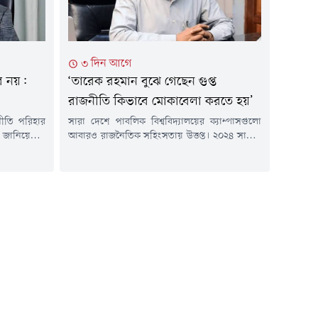
৩ দিন আগে
ের নয়:
‘তারেক রহমান বুঝে গেছেন গুপ্ত
রাজনীতি কিভাবে মোকাবেলা করতে হয়’
ীতি পরিহার
সারা দেশে পাবলিক বিশ্ববিদ্যালয়ের ক্যাম্পাসগুলো
ন জানিয়েছেন
আবারও রাজনৈতিক সহিংসতায় উত্তপ্ত। ২০২৪ সালের
ারী।বুধবার
৫ আগস্ট রাজনৈতিক পটপরিবর্তনের ২ বছরের মধ্যে
 পেজে দেওয়া
এমন উত্তাল অবস্থা দেখেনি ক্যাম্পাসগুলো। ছাত্রদল-
স্টে আজহারী
শিবির সংঘর্ষে ২ দিনেই আহত হয়েছে সাংবাদিকসহ
তের নয়।"তার
অন্তত ৯৯ জন।চলমান এই পরিস্থিতি নিয়ে সামাজিক
াধ্যমে দ্রুত
মাধ্যমে সরব সাবেক সংসদ সদস্য গোলাম মাওলা
ান্তি,...
রনি। ফেসবুকে তিনি বলছেন, 'তারেক রহমান...