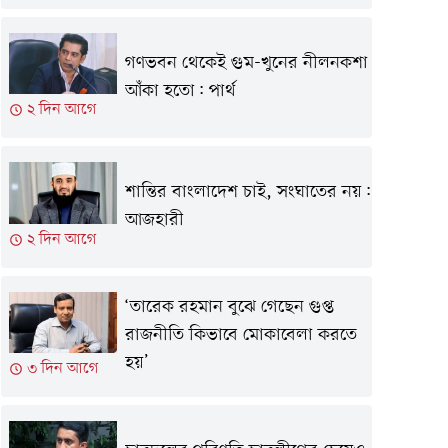
গণভবন থেকেই গুম-খুনের নীলনকশা
আঁকা হতো: পার্থ
২ দিন আগে
শান্তির বাংলাদেশ চাই, সংঘাতের নয়:
আজহারী
২ দিন আগে
‘তারেক রহমান বুঝে গেছেন গুপ্ত
রাজনীতি কিভাবে মোকাবেলা করতে
হয়’
৩ দিন আগে