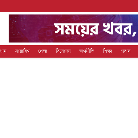
গ্রাম
সারাবিশ্ব
খেলা
বিনোদন
অর্থনীতি
শিক্ষা
প্রবাস