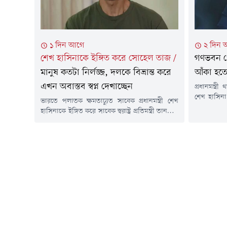
বিয়ে দিচ্ছে
১ দিন আগে
২ দিন 
শেখ হাসিনাকে ইঙ্গিত করে সোহেল তাজ
/
গণভবন থ
মানুষ কতটা নির্লজ্জ, দলকে বিভ্রান্ত করে
আঁকা হতো
এখন অবাস্তব স্বপ্ন দেখাচ্ছেন
প্রধানমন্ত্
শেখ হাসিন
ভারতে পলাতক ক্ষমতাচ্যুত সাবেক প্রধানমন্ত্রী শেখ
দেশ লুট, 
হাসিনাকে ইঙ্গিত করে সাবেক স্বরাষ্ট্র প্রতিমন্ত্রী তানজিম
হতো বলে ম
আহমেদ সোহেল তাজ বলেছেন, একটা মানুষ কতটা
সদস্য (এমপ
নির্লজ্জ হলে তার সব কৃতকর্ম অস্বীকার করতে পারে
আগস্ট) জুলা
এবং দলকে বিভ্রান্ত করে এখন ফিরে আসার অবাস্তব
বিকেলে নি
স্বপ্ন দেখাচ্ছেন। গতকাল বুধবার গনঅভ্যুত্থানের দ্বিতীয়
এক পোস্টে ত
বার্ষিকীর দিনে বিকালে নিজের ভেরিফায়েড ফেসবুক
পেইজে দেওয়া...