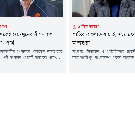
ন, বিদেশে পড়াচ্ছেন,...
আগে
২ দিন আগে
েকেই গুম-খুনের নীলনকশা
শান্তির বাংলাদেশ চাই, সংঘাত
: পার্থ
আজহারী
রী থাকাকালীন গণভবনে থাকতেন ক্ষমতাচ্যুত
সংঘাত, বিভাজন ও প্রতিহিংসার রাজন
া। এই গণভবন থেকেই হাজারো গুম-খুন,
করে শান্তিপূর্ণ বাংলাদেশ গড়ার আহ্বা
অত্যাচার আর অপমানের নীলনকশা আঁকা
ইসলামি আলোচক মিজানুর রহমান আজহ
ন্তব্য করেছেন ভোলা-১ আসনের সংসদ
(৫ আগস্ট) নিজের ভেরিফায়েড ফেসবুক
ি) আন্দালিব রহমান পার্থ।বুধবার (৫
এক পোস্টে তিনি এ আহ্বান জানান।পো
ই গণঅভ্যুত্থানের দ্বিতীয় বার্ষিকীর দিনে
লেখেন, "শান্তির বাংলাদেশ চাই, সংঘা
জের ভেরিফায়েড ফেসবুক পেইজে দেওয়া
এই সংক্ষিপ্ত বার্তা সামাজিক যোগাযোগম
িনি এই মন্তব্য করেন।...
ছড়িয়ে পড়ে। অনেকে পোস্টটি শেয়ার করে শ