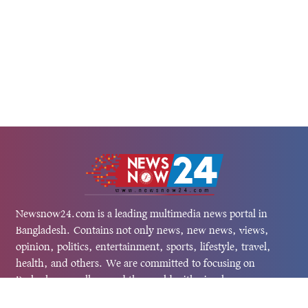
Newsnow24.com is a leading multimedia news portal in
Bangladesh. Contains not only news, new news, views,
opinion, politics, entertainment, sports, lifestyle, travel,
health, and others. We are committed to focusing on
Probash news all around the world with visuals.
তথ্য অধিদফতরের নিবন্ধন নম্বর :১৩৫