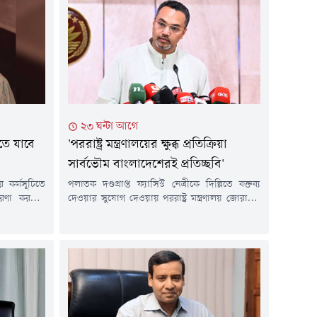
২৩ ঘন্টা আগে
তে যাবে
'পররাষ্ট্র মন্ত্রণালয়ের ক্ষুব্ধ প্রতিক্রিয়া
সার্বভৌম বাংলাদেশেরই প্রতিচ্ছবি'
 কর্মসূচিতে
পলাতক দণ্ডপ্রাপ্ত ফ্যাসিস্ট নেত্রীকে দিল্লিতে বক্তব্য
রণা করছেন
দেওয়ার সুযোগ দেওয়ায় পররাষ্ট্র মন্ত্রণালয় জোরালো
দ খান। তিনি
প্রতিবাদ জানিয়েছে-এটিই আমাদের সার্বভৌম ও
্মসূচি হাতে
মর্যাদাপূর্ণ বাংলাদেশের আসল পরিচয় বলে মন্তব্য
 (৬ আগস্ট)
করেছেন প্রধানমন্ত্রীর শিক্ষা এবং প্রাথমিক ও গণশিক্ষা
া এক পোস্টে
বিষয়ক উপদেষ্টা মাহদী আমিন।বৃহস্পতিবার (৬
, বিদ্যুতের
আগস্ট) নিজের ভেরিফাইড ফেসবুক পেজে দেওয়া এক
্যবৃদ্ধি এবং
পোস্টে এ কথা বলেন তিনি। মাহদী আমিনবলেন,
জুলাই...