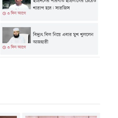
ছাত্রদলের পরিণতি ছাত্রলীগের চেয়েও
খারাপ হবে: সারজিস
৩ দিন আগে
বিদ্যুৎ বিল নিয়ে এবার মুখ খুললেন
আজহারী
৩ দিন আগে