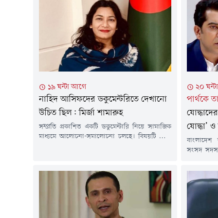
১৯ ঘন্টা আগে
২০ ঘন্
নাহিদ আসিফদের ডকুমেন্টরিতে দেখানো
পার্থকে 
উচিত ছিল: মির্জা শামারুহ
যোদ্ধাদের
যোদ্ধা’ ও
সম্প্রতি প্রকাশিত একটি ডকুমেন্টারি নিয়ে সামাজিক
মাধ্যমে আলোচনা-সমালোচনা চলছে। বিষয়টি নিয়ে
বাংলাদেশ 
নিজের মতামত জানিয়েছেন বিএনপির মহাসচিব এবং
সংসদ সদস্য
স্থানীয় সরকার, পল্লী উন্নয়ন ও সমবায়মন্ত্রী মির্জা
সমালোচনা
ফখরুল ইসলাম আলমগীরের বড় মেয়ে শামারুহ
(এনসিপি) স
মির্জা।বুধবার (৫ আগস্ট) নিজের ফেসবুক আইডিতে
রাজনীতিব
দেওয়া এক পোস্টে ফখরুল কন্যা উল্লেখ করেন,
বলেন, 'অবশ
'দেখলাম সেই ডকুমেন্টারি যে ডকুমেন্টারি নিয়ে
আপনারা বর্
আজ...
নিজেদের ত