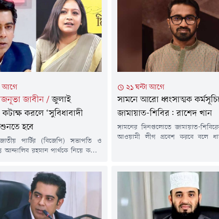
টা আগে
২১ ঘন্টা আগে
তাজনূভা জাবীন
/
জুলাই
সামনে আরো ধ্বংসাত্মক কর্মসূচি
 কটাক্ষ করলে ‘সুবিধাবাদী
জামায়াত-শিবির: রাশেদ খান
 শুনতে হবে
সামনের দিনগুলোতে জামায়াত-শিবিরের
আওয়ামী লীগ প্রবেশ করবে বলে ধা
জাতীয় পার্টির (বিজেপি) সভাপতি ও
প্রধানমন্ত্রীর রাজনৈতিক সহকারী রাশে
 আন্দালিব রহমান পার্থকে নিয়ে কঠোর
মনে করেন, সামনে আরো ধ্বংসাত্মক কর
 করেছেন জাতীয় নাগরিক পার্টির
নেবে জামায়াত-শিবির।বৃহস্পতিবার
াবেক নেত্রী তাজনূভা জাবীন। প্রবীণ
নিজের ভেরিফায়েড ফেসবুক পেজে দেওয়
িদদের দম্ভের সমালোচনা করে তিনি
এসব মন্তব্য করেন তিনি। গ্যাসসংকট
্যই জুলাইয়ে এদের জন্ম।'কোন বিবেকে
'ভূতুড়ে বিল', নিত্যপ্রয়োজনীয় পণ্যের মূল
ষীয়ানরা জুলাইয়ে জন্ম নেওয়াদের সাথে
আইন-শৃঙ্খলা পরিস্থিতির অবনতির...
ুলনা করেন? আপনাদের ছেলেমেয়েদের