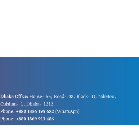
Dhaka Office:
House-55, Road-08, Block-D, Niketon,
Gulshan-1, Dhaka-1212.
Phone:
+880 1856 195 622
(WhatsApp)
Phone:
+880 1869 913 486
Chittagong office:
House-85/A, Road-7, 5th Floor,
O.R.Nizam Road R/A, 15 No. Bagmoniram,Panchlaish,