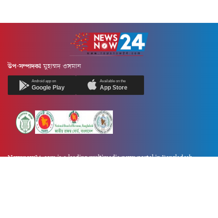
উপ-সম্পাদকঃ
মুহাম্মদ ওসমান
Android app on
Available on the
Google Play
App Store
Newsnow24.com is a leading multimedia news portal in Bangladesh.
Contains not only news, new news, views, opinion, politics,
entertainment, sports, lifestyle, travel, health, and others. We are
committed to focusing on Probash news all around the world with
visuals.
তথ্য অধিদফতরের নিবন্ধন নম্বর :১৩৫