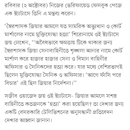
রবিবার (২ অক্টোবর) নিজের ভেরিফায়েড ফেসবুক পেজে
এক স্ট্যাটাসে তিনি এ মন্তব্য করেন।
‘স্বৈরশাসক জিয়ার আমলে যত সামরিক অভ্যুত্থান ও কোর্ট
মার্শালের নামে মুক্তিযোদ্ধা হত্যা’ শিরোনামে ওই স্ট্যাটাসে
জয় লেখেন, ‘‘অবৈধভাবে ক্ষমতায় টিকে থাকার জন্য
স্বৈরশাসক জিয়া সেনাবাহিনীতে শৃঙ্খলা আনার নামে কোর্ট
মার্শাল করে হাজার হাজার সেনা ও বিমান বাহিনীর
অফিসার ও সৈনিকদের হত্যা করে। যার মধ্যে বেশিরভাগই
ছিলেন মুক্তিযোদ্ধা সৈনিক ও অফিসার। ‘আগে ফাঁসি পরে
বিচার’ এই ছিল জিয়ার নির্দেশনা।’’
সজীব ওয়াজেদ জয় ওই স্ট্যাটাসে- জিয়ার আমলে সশস্ত্র
বাহিনীতে কতজনকে ‘হত্যা’ করা হয়েছিল? তা দেখার জন্য
একটি বেসরকারি টেলিভিশনের অনুসন্ধানী প্রতিবেদন
দেখার আহ্বান জানান।