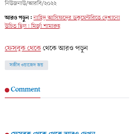
নিউজনাউ/আরবি/২০২২
আরও পড়ুন:
নাহিদ আসিফদের ডকুমেন্টরিতে দেখানো
উচিত ছিল: মির্জা শামারুহ
ফেসবুক থেকে
থেকে আরও পড়ুন
সজীব ওয়াজেদ জয়
Comment