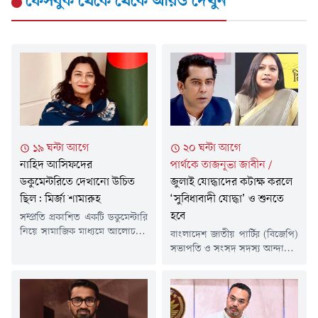
ফেসবুক থেকে
থেকে আরও দেখুন
১৯ ঘন্টা আগে
২০ ঘন্টা আগে
নাহিদ আসিফদের
পার্থকে তাজনূভা জাবীন
/
ডকুমেন্টরিতে দেখানো উচিত
জুলাই যোদ্ধাদের কটাক্ষ করলে
ছিল: মির্জা শামারুহ
‘সুবিধাবাদী যোদ্ধা’ ও শুনতে
হবে
সম্প্রতি প্রকাশিত একটি ডকুমেন্টারি
নিয়ে সামাজিক মাধ্যমে আলোচনা-
বাংলাদেশ জাতীয় পার্টির (বিজেপি)
সমালোচনা চলছে। বিষয়টি নিয়ে
সভাপতি ও সংসদ সদস্য আন্দালিব
নিজের মতামত জানিয়েছেন
রহমান পার্থকে নিয়ে কঠোর
বিএনপির মহাসচিব এবং স্থানীয়
সমালোচনা করেছেন জাতীয়
সরকার, পল্লী উন্নয়ন ও সমবায়মন্ত্রী
নাগরিক পার্টির (এনসিপি) সাবেক
মির্জা ফখরুল ইসলাম আলমগীরের
নেত্রী তাজনূভা জাবীন। প্রবীণ
বড় মেয়ে শামারুহ মির্জা।বুধবার (৫