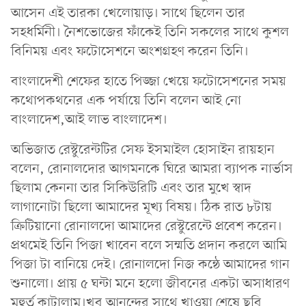
আসেন এই তারকা খেলোয়াড়। সাথে ছিলেন তার
সহধর্মিনী। নৈশভোজের ফাঁকেই তিনি সকলের সাথে কুশল
বিনিময় এবং ফটোসেশনে অংশগ্রহণ করেন তিনি।
বাংলাদেশী শেফের হাতে পিজ্জা খেয়ে ফটোসেশনের সময়
কথোপকথনের এক পর্যায়ে তিনি বলেন আই নো
বাংলাদেশ,আই লাভ বাংলাদেশ।
অভিজাত রেস্টুরেন্টটির সেফ ইসমাইল হোসাইন রায়হান
বলেন, রোনালদোর আগমনকে ঘিরে আমরা ব্যাপক নার্ভাস
ছিলাম কেননা তার সিকিউরিটি এবং তার মুখে স্বাদ
লাগানোটা ছিলো আমাদের মূখ্য বিষয়। ঠিক রাত ৮টায়
ক্রিটিয়ানো রোনালদো আমাদের রেস্টুরেন্টে প্রবেশ করেন।
প্রথমেই তিনি পিজা খাবেন বলে সম্মতি প্রদান করলে আমি
পিজা টা বানিয়ে দেই। রোনালদো নিজ কন্ঠে আমাদের গান
শুনালো। প্রায় ৫ ঘন্টা মনে হলো জীবনের একটা অসাধারণ
মূহুর্ত কাটালাম।খুব আনন্দের সাথে খাওয়া শেষে ছবি