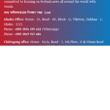
committed to focusing on Probash news all around the world with
visuals.
তথ্য অধিদফতরের নিবন্ধন নম্বর :১৩৫
Dhaka Office:
House-55, Road-08, Block-D, Niketon, Gulshan-1,
Dhaka-1212.
Phone:
+880 1856 195 622
(WhatsApp)
Phone:
+880 1869 913 486
Chittagong office:
House-85/A, Road-7, 5th Floor, O.R.Nizam Road
R/A, 15 No. Bagmoniram,Panchlaish, Chattogram 4000.
Phone:
+880 1850 414 847
Phone:
+880 1313 427 319
Email:
newsnow24official@gmail.com
Design and Developed by
Md. Asif Iqbal
Privacy Policy
Contact Us