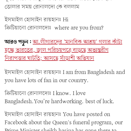
তোলার সময় রোনালদো কে বললাম
ইসমাইল হোসাইন রায়হানঃ Hi
ক্রিটিয়ানো রোনালদোঃ where are you from?
আরও পড়ুন:
আ.লীগারদের 'মানবিক আশ্রয়' গলার কাঁটা
হচ্ছে ভারতের, জাল পরিচয়পত্রে বাড়ছে অভ্যন্তরীণ
নিরাপত্তার ঘাটতি; আসছে সাঁড়াশী অভিযান
ইসমাইল হোসাইন রায়হানঃ I am from Bangladesh and
you have lots of fan in our country.
ক্রিটিয়ানো রোনালদোঃ I know. I love
Bangladesh.You’re hardworking. best of luck.
ইসমাইল হোসাইন রায়হানঃ You have posted on
Facebook about the Queen's funeral program, our
Prime Minister sheikh hasina has gone there to