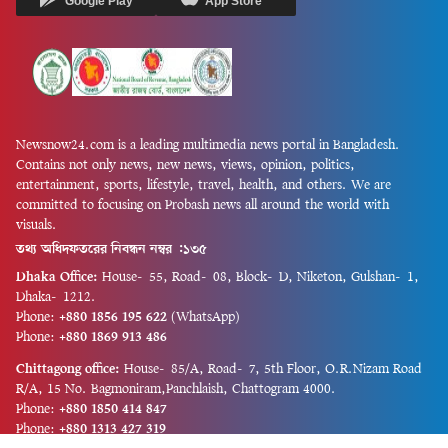
Google Play
App Store
Newsnow24.com is a leading multimedia news portal in Bangladesh.
Contains not only news, new news, views, opinion, politics,
entertainment, sports, lifestyle, travel, health, and others. We are
committed to focusing on Probash news all around the world with
visuals.
তথ্য অধিদফতরের নিবন্ধন নম্বর :১৩৫
Dhaka Office:
House-55, Road-08, Block-D, Niketon, Gulshan-1,
Dhaka-1212.
Phone:
+880 1856 195 622
(WhatsApp)
Phone:
+880 1869 913 486
Chittagong office:
House-85/A, Road-7, 5th Floor, O.R.Nizam Road
R/A, 15 No. Bagmoniram,Panchlaish, Chattogram 4000.
Phone:
+880 1850 414 847
Phone:
+880 1313 427 319