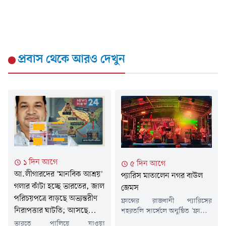
প্রবাস
থেকে আরও দেখুন
১ দিন আগে
৫ দিন আগে
আ.লীগারদের 'মানবিক আশ্রয়'
প্যারিস মাতালেন নগর বাউল
গলার কাঁটা হচ্ছে ভারতের, জাল
জেমস
পরিচয়পত্রে বাড়ছে অভ্যন্তরীণ
ফ্রান্সের রাজধানী প্যারিসের
নিরাপত্তার ঘাটতি; আসছে
শহরতলি সার্সেলে অনুষ্ঠিত 'ফ্রাঙ্কো-
বাংলা সামার ফেস্ট'-এ কয়েক
সাঁড়াশী অভিযান
ভারতে পালিয়ে যাওয়া