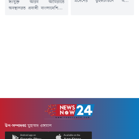
প্রদেশের কুইন্সটাউনে একটি
সংযুক্ত আরব আমিরাতে
দোকারে ভয়াবহ অগ্নিকাণ্ডে ৬
অবস্থানরত প্রবাসী বাংলাদেশিদের
বাংলাদেশির মৃত্যু হয়েছে। এ
ভিসা বাতিলের খবরের প্রেক্ষিতে
ঘটনায় আরো একজন দগ্ধ
সোমবার (২৭জুলাই) আবুধাবিতে
হয়েছেন। আহত ব্যক্তিকে
অবস্থিত বাংলাদেশ দূতাবাস একটি
হাসপাতালে ভর্তি করা হয়েছে।
বিবৃতি জারি করেছে। একইসাথে
মঙ্গলবার (২৮ জুলাই) ভোরে এই
নাগরিকদের গুজব না ছড়াতে এবং
অগ্নিকাণ্ডের ঘটনা ঘটে। স্থানীয়
সর্বশেষ তথ্যের জন্য সরকারি মাধ্যম
সময় ভোর ৩টার দিকে দক্ষিণ
অনুসরণ করার আহ্বান জানানো
আফ্রিকার কুইন্সটাউনের ওই
হয়েছে।বিবৃতিতে মিশনটি জানায়,
দোকানে আগুন লাগে। জানা গেছে,
তারা এমন খবর পেয়েছে যে,
আগুন লাগার সময়...
ছুটিতে বা অন্য কোনো কারণে
সংযুক্ত আরব...
উপ-সম্পাদকঃ
মুহাম্মদ ওসমান
Android app on
Available on the