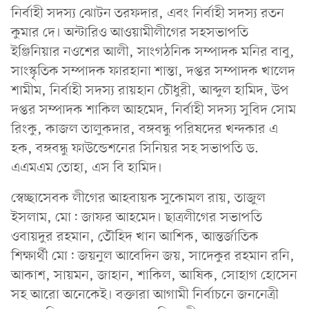
নির্বাহী সদস্য ঝোটন তরফদার, এবং নির্বাহী সদস্য রতন
কুমার দে। অন্টারিও আওয়ামীলীগের সহসভাপতি
ইঞ্জিনিয়ার নওশের আলী, সাংগঠনিক সম্পাদক মনির বাবু,
সাংস্কৃতিক সম্পাদক ফারহানা শান্তা, দপ্তর সম্পাদক খালেদ
শামীম, নির্বাহী সদস্য রায়হান চৌধুরী, আব্দুল হামিদ, উপ
দপ্তর সম্পাদক শাকিল আহমেদ, নির্বাহী সদস্য সুবিদ সোম
রিংকু, কাজল তালুকদার, বঙ্গবন্ধু পরিষদের খন্দকার এ
হক, বঙ্গবন্ধু ফাউন্ডেশনের সিনিয়র সহ সভাপতি ড.
এএমএম তোহা, এস বি হামিদ।
স্বেচ্ছাসেবক লীগের আহবায়ক সুকোমল রায়, তাজুল
ইসলাম, মো: জাফর আহমেদ। ছাত্রলীগের সভাপতি
ওবায়দুর রহমান, তৌহিদ খান আশিক, আন্তর্জাতিক
শিক্ষার্থী মো: জয়নুল আবেদিন জয়, সাদেকুর রহমান রনি,
আকাশ, সায়মন, জাহান, শাকিল, আষিক, সোহাগ হোসেন
সহ আরো অনেকেই। বক্তারা আগামী নির্বাচনে জননেত্রী