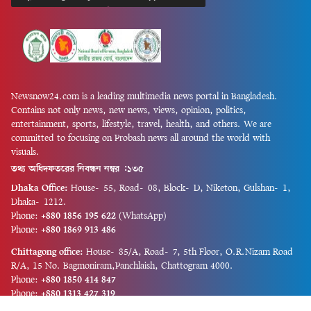
Newsnow24.com is a leading multimedia news portal in Bangladesh.
Contains not only news, new news, views, opinion, politics,
entertainment, sports, lifestyle, travel, health, and others. We are
committed to focusing on Probash news all around the world with
visuals.
তথ্য অধিদফতরের নিবন্ধন নম্বর :১৩৫
Dhaka Office:
House-55, Road-08, Block-D, Niketon, Gulshan-1,
Dhaka-1212.
Phone:
+880 1856 195 622
(WhatsApp)
Phone:
+880 1869 913 486
Chittagong office:
House-85/A, Road-7, 5th Floor, O.R.Nizam Road
R/A, 15 No. Bagmoniram,Panchlaish, Chattogram 4000.
Phone:
+880 1850 414 847
Phone:
+880 1313 427 319
Email:
newsnow24official@gmail.com