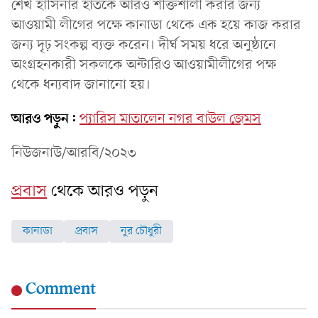
শেখ হাসিনার হাতকে আরও শক্তিশালী করার জন্য
আওয়ামী লীগের পক্ষে কানাডা থেকে এক হয়ে কাজ করার
জন্য দৃঢ় সংকল্প ব্যক্ত করেন। দীর্ঘ সময় ধরে অনুষ্ঠানে
অংগ্রহনকারী সকলকে অন্টারিও আওয়ামীলীগের পক্ষ
থেকে ধন্যবাদ জানানো হয়।
আরও পড়ুন:
প্যারিস মাতালেন নগর বাউল জেমস
নিউজনাউ/আরবি/২০২৩
প্রবাস
থেকে আরও পড়ুন
কানাডা
প্রবাস
নুর চৌধুরী
Comment