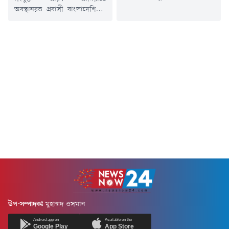
দোকারে ভয়াবহ অগ্নিকাণ্ডে ৬
অবস্থানরত প্রবাসী বাংলাদেশিদের
বাংলাদেশির মৃত্যু হয়েছে। এ
ভিসা বাতিলের খবরের প্রেক্ষিতে
ঘটনায় আরো একজন দগ্ধ
সোমবার (২৭জুলাই) আবুধাবিতে
হয়েছেন। আহত ব্যক্তিকে
অবস্থিত বাংলাদেশ দূতাবাস একটি
হাসপাতালে ভর্তি করা হয়েছে।
বিবৃতি জারি করেছে। একইসাথে
মঙ্গলবার (২৮ জুলাই) ভোরে এই
নাগরিকদের গুজব না ছড়াতে এবং
অগ্নিকাণ্ডের ঘটনা ঘটে। স্থানীয়
সর্বশেষ তথ্যের জন্য সরকারি মাধ্যম
সময় ভোর ৩টার দিকে দক্ষিণ
অনুসরণ করার আহ্বান জানানো
আফ্রিকার কুইন্সটাউনের ওই
হয়েছে।বিবৃতিতে মিশনটি জানায়,
দোকানে আগুন লাগে। জানা গেছে,
তারা এমন খবর পেয়েছে যে,
আগুন লাগার সময়...
ছুটিতে বা অন্য কোনো কারণে
সংযুক্ত আরব...
উপ-সম্পাদকঃ
মুহাম্মদ ওসমান
Android app on
Available on the
Google Play
App Store