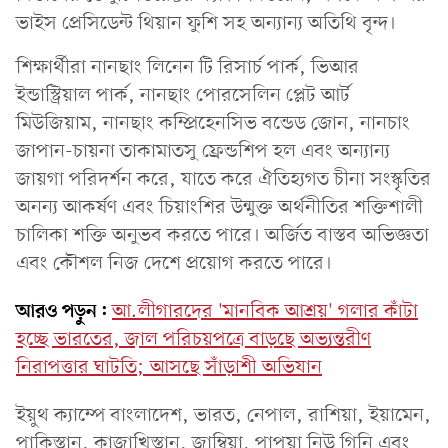
ভাইস প্রেসিডেন্ট থিয়ান ফুশি সহ অন্যান্য অতিথি বৃন্দ।
শিক্ষার্থীরা নানছাং লিনেন টি রিসার্চ পার্ক, ভিআর
ইন্ডাস্ট্রিয়াল পার্ক, নানছাং পোরসেলিন প্লেট আর্ট
মিউজিয়াম, নানছাং কম্প্রিহেনসিভ বন্ডেড জোন, নানচাং
জাপান-চায়না তাকামাতসু ফ্রেন্ডশিপ হল এবং অন্যান্য
জায়গা পরিদর্শন করে, যাতে করে ঐতিহ্যগত চীনা সংস্কৃতির
অনন্য আকর্ষণ এবং চিয়াংশির উন্মুক্ত অর্থনীতির শক্তিশালী
চালিকা শক্তি অনুভব করতে পারে। অর্জিত বাস্তব অভিজ্ঞতা
এবং কৌশল নিজ দেশে প্রয়োগ করতে পারে।
আরও পড়ুন:
আ.লীগারদের 'মানবিক আশ্রয়' গলার কাঁটা
হচ্ছে ভারতের, জাল পরিচয়পত্রে বাড়ছে অভ্যন্তরীণ
নিরাপত্তার ঘাটতি; আসছে সাঁড়াশী অভিযান
ইয়ুথ ক্যাম্পে বাংলাদেশ, ভারত, নেপাল, রাশিয়া, ইয়ামেন,
পাকিস্তান, কাজাখিস্তান, জাম্বিয়া, পাপুয়া নিউ গিনি এবং