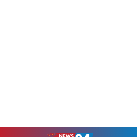
হাসপাতালে ভর্তি করা হয়েছে।
বিবৃতি জারি করেছে। একইসাথে
মঙ্গলবার (২৮ জুলাই) ভোরে এই
নাগরিকদের গুজব না ছড়াতে এবং
অগ্নিকাণ্ডের ঘটনা ঘটে। স্থানীয়
সর্বশেষ তথ্যের জন্য সরকারি মাধ্যম
সময় ভোর ৩টার দিকে দক্ষিণ
অনুসরণ করার আহ্বান জানানো
আফ্রিকার কুইন্সটাউনের ওই
হয়েছে।বিবৃতিতে মিশনটি জানায়,
দোকানে আগুন লাগে। জানা গেছে,
তারা এমন খবর পেয়েছে যে,
আগুন লাগার সময়...
ছুটিতে বা অন্য কোনো কারণে
সংযুক্ত আরব...