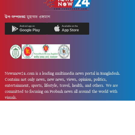
উপ-সম্পাদকঃ
মুহাম্মদ ওসমান
Android app on
Available on the
Google Play
App Store
Newsnow24.com is a leading multimedia news portal in Bangladesh.
Contains not only news, new news, views, opinion, politics,
entertainment, sports, lifestyle, travel, health, and others. We are
committed to focusing on Probash news all around the world with
visuals.
তথ্য অধিদফতরের নিবন্ধন নম্বর :১৩৫
Dhaka Office:
House-55, Road-08, Block-D, Niketon, Gulshan-1,
Dhaka-1212.
Phone:
+880 1856 195 622
(WhatsApp)
Phone:
+880 1869 913 486