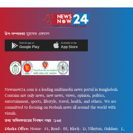
উপ-সম্পাদকঃ
মুহাম্মদ ওসমান
Android app on
Available on the
Google Play
App Store
Newsnow24.com is a leading multimedia news portal in Bangladesh.
Contains not only news, new news, views, opinion, politics,
entertainment, sports, lifestyle, travel, health, and others. We are
committed to focusing on Probash news all around the world with
visuals.
তথ্য অধিদফতরের নিবন্ধন নম্বর :১৩৫
Dhaka Office:
House-55, Road-08, Block-D, Niketon, Gulshan-1,