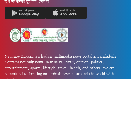
উপ-সম্পাদকঃ
মুহাম্মদ ওসমান
Android app on
Available on the
Google Play
App Store
Newsnow24.com is a leading multimedia news portal in Bangladesh.
Contains not only news, new news, views, opinion, politics,
entertainment, sports, lifestyle, travel, health, and others. We are
committed to focusing on Probash news all around the world with
visuals.
তথ্য অধিদফতরের নিবন্ধন নম্বর :১৩৫
Dhaka Office:
House-55, Road-08, Block-D, Niketon, Gulshan-1,
Dhaka-1212.
Phone:
+880 1856 195 622
(WhatsApp)
Phone:
+880 1869 913 486
Chittagong office:
House-85/A, Road-7, 5th Floor, O.R.Nizam Road
R/A, 15 No. Bagmoniram,Panchlaish, Chattogram 4000.