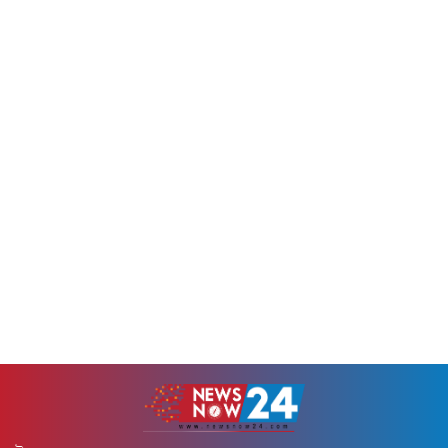
অনুসরণ করার আহ্বান জানানো
আফ্রিকার কুইন্সটাউনের ওই
হয়েছে।বিবৃতিতে মিশনটি জানায়,
দোকানে আগুন লাগে। জানা গেছে,
তারা এমন খবর পেয়েছে যে,
আগুন লাগার সময়...
ছুটিতে বা অন্য কোনো কারণে
সংযুক্ত আরব...