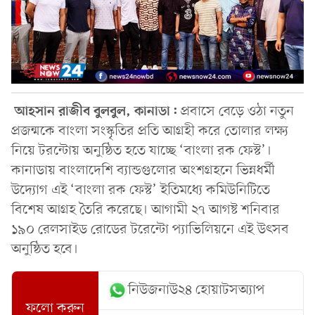
আহসান রাজীব বুলবুল, কানাডা:
প্রবাসে বেড়ে ওঠা নতুন
প্রজন্মকে বাংলা সংস্কৃতির প্রতি আগ্রহী করে তোলার লক্ষ্য
নিয়ে টরন্টোয় অনুষ্ঠিত হতে যাচ্ছে ‘বাংলা রক ফেস্ট’।
কানাডায় বাংলাদেশি ব্যান্ডগুলোর অংশগ্রহনে ভিন্নধর্মী
উদ্যোগ এই ‘বাংলা রক ফেস্ট’ ইতিমধ্যে কমিউনিটিতে
বিশেষ আগ্রহ তৈরি করেছে। আগামী ২৭ আগষ্ট শনিবার
১৯০ রেলসাইড রোডের টরেন্টো প্যাভিলিয়নে এই উৎসব
অনুষ্ঠিত হবে।
নিউজনাউ২৪ হোয়াটসঅ্যাপ
ফলো করুন