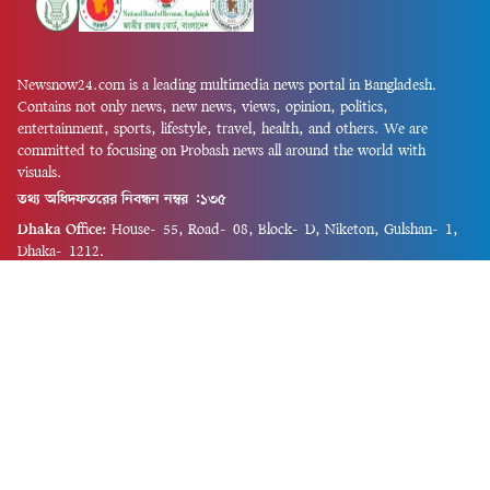
Newsnow24.com is a leading multimedia news portal in Bangladesh.
Contains not only news, new news, views, opinion, politics,
entertainment, sports, lifestyle, travel, health, and others. We are
committed to focusing on Probash news all around the world with
visuals.
তথ্য অধিদফতরের নিবন্ধন নম্বর :১৩৫
Dhaka Office:
House-55, Road-08, Block-D, Niketon, Gulshan-1,
Dhaka-1212.
Phone:
+880 1856 195 622
(WhatsApp)
Phone:
+880 1869 913 486
Chittagong office:
House-85/A, Road-7, 5th Floor, O.R.Nizam Road
R/A, 15 No. Bagmoniram,Panchlaish, Chattogram 4000.
Phone:
+880 1850 414 847
Phone:
+880 1313 427 319
Email:
newsnow24official@gmail.com
Design and Developed by
Md. Asif Iqbal
Privacy Policy
Contact Us