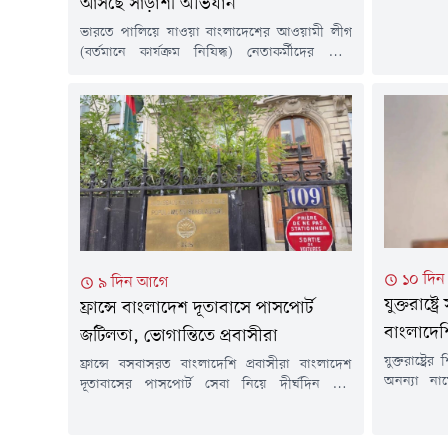
আসছে সাঁড়াশী অভিযান
রবিবার (২ আ
উপকণ্ঠ সা
ভারতে পালিয়ে যাওয়া বাংলাদেশের আওয়ামী লীগ
করা হয়। দুপ
(বর্তমানে কার্যক্রম নিষিদ্ধ) নেতাকর্মীদের জাল
হয় রাত ১
পরিচয়পত্র (আধার ও প্যান কার্ড) তৈরির মাধ্যমে
আয়োজনে অং
ভারতে অবস্থানের বিষয়টি নিয়ে দিল্লি পুলিশ,
কলকাতা পুলিশ এবং ভারতীয় কেন্দ্রীয় তদন্তকারী
সংস্থাগুলো অত্যন্ত সক্রিয় হয়েছে। ৫ আগস্ট ২০২৪-এ
শেখ হাসিনা সরকারের পতনের পর বহু আওয়ামী লীগ
নেতা ও কর্মী অবৈধ উপায়ে...
১০ দি
৯ দিন আগে
যুক্তরাষ্ট
ফ্রান্সে বাংলাদেশ দূতাবাসে পাসপোর্ট
বাংলাদে
জটিলতা, ভোগান্তিতে প্রবাসীরা
যুক্তরাষ্ট্
ফ্রান্সে বসবাসরত বাংলাদেশি প্রবাসীরা বাংলাদেশ
অনন্যা না
দূতাবাসের পাসপোর্ট সেবা নিয়ে দীর্ঘদিন ধরে
হয়েছে। নিহ
ভোগান্তির অভিযোগ করছেন। পাসপোর্টের জন্য
উপজেলায়।
এপয়েন্টমেন্ট পেতে দীর্ঘ সময় অপেক্ষা করতে হচ্ছে
সোমবার (স্
বলে জানিয়েছেন অনেক প্রবাসী। এতে রেসিডেন্স কার্ড