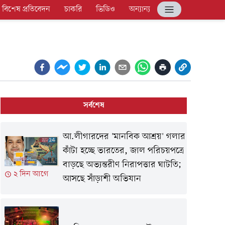
বিশেষ প্রতিবেদন
চাকরি
ভিডিও
অন্যান্য
সর্বশেষ
আ.লীগারদের 'মানবিক আশ্রয়' গলার
কাঁটা হচ্ছে ভারতের, জাল পরিচয়পত্রে
বাড়ছে অভ্যন্তরীণ নিরাপত্তার ঘাটতি;
২ দিন আগে
আসছে সাঁড়াশী অভিযান