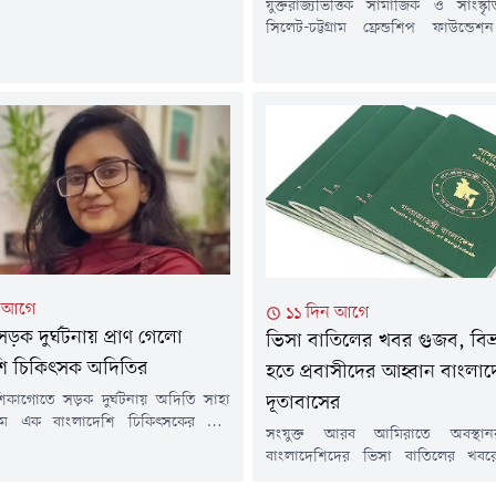
যুক্তরাজ্যভিত্তিক সামাজিক ও সাংস্
গস্ট) সাপ্তাহিক ছুটির দিনে প্যারিসের
সিলেট-চট্টগ্রাম ফ্রেন্ডশিপ ফাউন্ড
র্সেলের একটি খোলা মাঠে এ আয়োজন
নবনির্বাচিত কমিটি (আংশিক) ঘোষণা 
ুর ১২টায় নিবন্ধন শুরু হয়ে অনুষ্ঠান শেষ
এতে সভাপতি নির্বাচিত হয়েছেন স
০টায়।তিন হাজারেরও বেশি মানুষ এ
এবং সাধারণ সম্পাদক নির্বাচিত হয়েছেন
শ নিয়েছেন...
রহমান।গেল ৩০ জুলাই (বৃহস্পতিবার) পূ
গ্রিনফিল্ড রোডে সংগঠনের অস্থায়ী কার্যা
এক সভায় গঠনতন্ত্র অনুযায়ী উপস্থি
সর্বসম্মতিক্রমে নতুন কমিটি ঘোষণা...
ন আগে
১১ দিন আগে
্রে সড়ক দুর্ঘটনায় প্রাণ গেলো
ভিসা বাতিলের খবর গুজব, বিভ্রা
শি চিকিৎসক অদিতির
হতে প্রবাসীদের আহ্বান বাংলা
রের শিকাগোতে সড়ক দুর্ঘটনায় অদিতি সাহা
দূতাবাসের
মে এক বাংলাদেশি চিকিৎসকের মৃত্যু
সংযুক্ত আরব আমিরাতে অবস্থানর
ত অদিতির বাড়ি ব্রাহ্মণবাড়িয়ার সরাইল
বাংলাদেশিদের ভিসা বাতিলের খবরের 
 তার বাবার নাম বাবুল সাহা। গত
সোমবার (২৭জুলাই) আবুধাবিতে অবস্থ
থানীয় সময়) সন্ধ্যা সাড়ে ৬টার দিকে