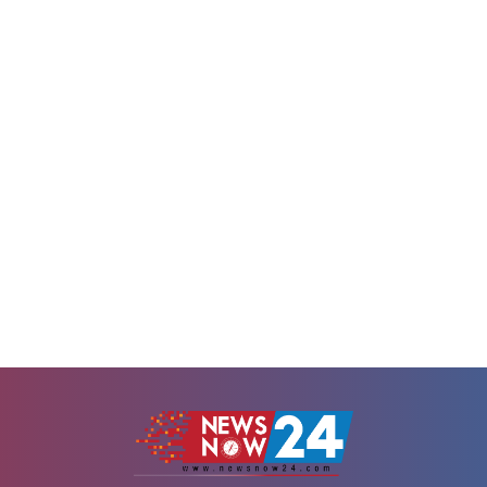
দূতাবাস একটি বিবৃতি জারি করেছ
কের ভলমার রোড ও ওডিসি বুলেভার্ডের
নাগরিকদের গুজব না ছড়াতে এবং সর্
ের কাছে ঘটনাটি ঘটে। অদিতির গাড়ি
জন্য সরকারি মাধ্যম অনুসরণ করার আহ
ছিটকে পাশের একটি...
হয়েছে।বিবৃতিতে মিশনটি জানায়, ত
পেয়েছে যে, ছুটিতে বা অন্য কোনো কা
আরব...