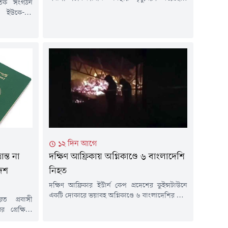
কৃতিক সংগঠন
বৃহস্পতিবার (৩০ জুলাই) স্থানীয় সময় রাত ১০টার
েশন ইউকে-এর
দিকে রাজধানী মালের ইন্দিরা গান্ধী মেমোরিয়াল
করা হয়েছে।
হাসপাতালে চিকিৎসাধীন অবস্থায় তাঁর মৃত্যু হয়।
োহেল ইসলাম
নিহত শেখ ফরিদ ফেনীর সোনাগাজী উপজেলার
 মো. মাসুদুর
নবাবপুর ইউনিয়নের বাসিন্দা এবং নশা মিয়ার ছেলে।
র্ব লন্ডনের
নিহতের আত্মীয় ও প্রবাসী মো. বাপ্পি জানান,...
লয়ে অনুষ্ঠিত
ত সদস্যদের
১২ দিন আগে
ন্ত না
দক্ষিণ আফ্রিকায় অগ্নিকাণ্ডে ৬ বাংলাদেশি
দেশ
নিহত
দক্ষিণ আফ্রিকার ইস্টার্ন কেপ প্রদেশের কুইন্সটাউনে
একটি দোকারে ভয়াবহ অগ্নিকাণ্ডে ৬ বাংলাদেশির মৃত্যু
ত প্রবাসী
হয়েছে। এ ঘটনায় আরো একজন দগ্ধ হয়েছেন। আহত
প্রেক্ষিতে
ব্যক্তিকে হাসপাতালে ভর্তি করা হয়েছে।মঙ্গলবার (২৮
িত বাংলাদেশ
জুলাই) ভোরে এই অগ্নিকাণ্ডের ঘটনা ঘটে। স্থানীয়