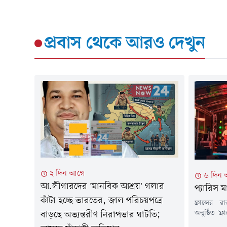
প্রবাস
থেকে আরও দেখুন
২ দিন আগে
৬ দিন
আ.লীগারদের 'মানবিক আশ্রয়' গলার
প্যারিস
কাঁটা হচ্ছে ভারতের, জাল পরিচয়পত্রে
ফ্রান্সের 
অনুষ্ঠিত 'ফ
বাড়ছে অভ্যন্তরীণ নিরাপত্তার ঘাটতি;
দর্শকের সা