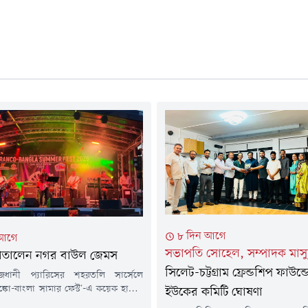
৮ দিন আগে
 আগে
সভাপতি সোহেল, সম্পাদক মাস
 মাতালেন নগর বাউল জেমস
সিলেট-চট্টগ্রাম ফ্রেন্ডশিপ ফাউন্
রাজধানী প্যারিসের শহরতলি সার্সেলে
্রাঙ্কো-বাংলা সামার ফেস্ট'-এ কয়েক হাজার
ইউকের কমিটি ঘোষণা
মনে পারফর্ম করেছেন নগর বাউল জেমস।