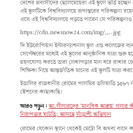
দেশের প্রবাসীদের ছেলেমেয়েরা এই স্কুলে ভর্তি হচ্ছেন
এই স্কুলটিকে বিশ্ববিদ্যালয়ে রূপান্তরের পরিকল্পনা র
এসে এই বিশ্ববিদ্যালয়ে পড়তে পারেন সে পরিকল্পনাও
https://cdn.newsnow24.com/img/,,..jpg
দি ইউরোপিয়ান ইন্টারন্যাশনাল স্কুল এন্ড কলেজের 
সেপ্টেম্বরের মধ্যেই এই স্কুলের আনুষ্ঠানিক যাত্রা শু
গ্রহণযোগ্য করতে তারা লেখাপড়ার মান ধরে রাখার চেষ
শিক্ষিকা নিয়ে আন্তর্জাতিক মানের এই স্কুলটি যাত্র
ইতালির রাজধানীর রোমের পালমির তলিয়াতি ১৫৮৭ নম্বর
স্টেশনের কাছাকাছি।
আরও পড়ুন:
আ.লীগারদের 'মানবিক আশ্রয়' গলার কাঁ
নিরাপত্তার ঘাটতি; আসছে সাঁড়াশী অভিযান
রোমের যেকোন স্থানে থেকেই মেট্রো বি অথবা বাসে করে