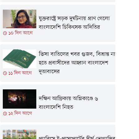
যুক্তরাষ্ট্রে সড়ক দুর্ঘটনায় প্রাণ গেলো
বাংলাদেশি চিকিৎসক অদিতির
১০ দিন আগে
ভিসা বাতিলের খবর গুজব, বিভ্রান্ত না
হতে প্রবাসীদের আহ্বান বাংলাদেশ
দূতাবাসের
১১ দিন আগে
দক্ষিণ আফ্রিকায় অগ্নিকাণ্ডে ৬
বাংলাদেশি নিহত
১২ দিন আগে