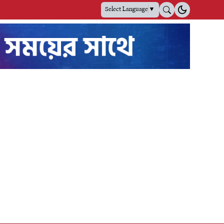
Select Language
▼