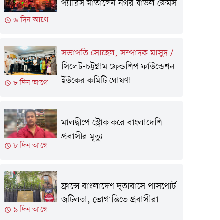
প্যারিস মাতালেন নগর বাউল জেমস
৬ দিন আগে
সভাপতি সোহেল, সম্পাদক মাসুদ
/
সিলেট-চট্টগ্রাম ফ্রেন্ডশিপ ফাউন্ডেশন
ইউকের কমিটি ঘোষণা
৮ দিন আগে
মালদ্বীপে স্ট্রোক করে বাংলাদেশি
প্রবাসীর মৃত্যু
৮ দিন আগে
ফ্রান্সে বাংলাদেশ দূতাবাসে পাসপোর্ট
জটিলতা, ভোগান্তিতে প্রবাসীরা
৯ দিন আগে