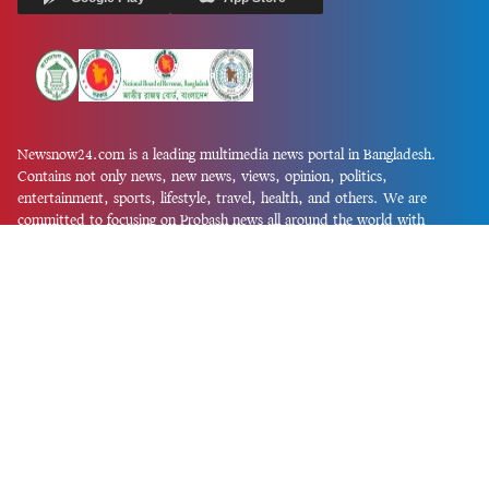
Newsnow24.com is a leading multimedia news portal in Bangladesh.
Contains not only news, new news, views, opinion, politics,
entertainment, sports, lifestyle, travel, health, and others. We are
committed to focusing on Probash news all around the world with
visuals.
তথ্য অধিদফতরের নিবন্ধন নম্বর :১৩৫
Dhaka Office:
House-55, Road-08, Block-D, Niketon, Gulshan-1,
Dhaka-1212.
Phone:
+880 1856 195 622
(WhatsApp)
Phone:
+880 1869 913 486
Chittagong office:
House-85/A, Road-7, 5th Floor, O.R.Nizam Road
R/A, 15 No. Bagmoniram,Panchlaish, Chattogram 4000.
Phone:
+880 1850 414 847
Phone:
+880 1313 427 319
Email:
newsnow24official@gmail.com