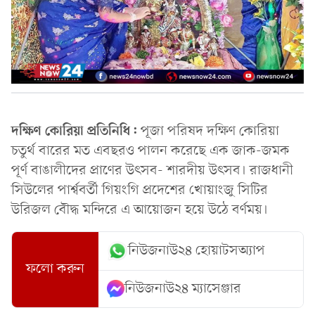
দক্ষিণ কোরিয়া প্রতিনিধি:
পূজা পরিষদ দক্ষিণ কোরিয়া
চতুর্থ বারের মত এবছরও পালন করেছে এক জাক-জমক
পূর্ণ বাঙালীদের প্রাণের উৎসব- শারদীয় উৎসব। রাজধানী
সিউলের পার্শ্ববর্তী গিয়ংগি প্রদেশের খোয়াংজু সিটির
উরিজল বৌদ্ধ মন্দিরে এ আয়োজন হয়ে উঠে বর্ণময়।
নিউজনাউ২৪ হোয়াটসঅ্যাপ
ফলো করুন
নিউজনাউ২৪ ম্যাসেঞ্জার