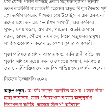
ধরে যেনো পালন করেছে একটি মহাযজ্ঞানুষ্ঠান! স্থানীয়
তরুণ কর্মজীবী বাংলাদেশী ছেলেরা অদ্ভুত বিপুল বৈভবে পূর্ণ
হয়ে অসীম ক্ষমতার দীপঙ্কর হয়ে উঠেছিলেন এক একজন।
এদের মধ্যে অন্যতম দেবাশিস বেপারী, অন্তু কর্মকার,
সুমন, মলয় মন্ডল, শুগরিপ, পাভেল, শুভজিত সাহা,
বরুন, তাপস, গৌতম, নয়ন দে, বিপ্লব মজুমদার প্রমুখ।
সার্বিক তত্বাবধান করেন ড. কেশব কুমার অধিকারী।
পূজা পরিষদের প্রধান আহ্বায়ক ড. হাসি রানী বাড়ৈ এই
পূজার মাধ্যমে দুষ্টের দমন ও জগতের কল্যাণ, মানবতার
জয় ও নারীশক্তির জয় সহ বিশ্ব শান্তির জন্য প্রার্থনা করেন।
নিউজনাউ/আরবি/২০২২
আরও পড়ুন:
আ.লীগারদের 'মানবিক আশ্রয়' গলার কাঁটা
হচ্ছে ভারতের, জাল পরিচয়পত্রে বাড়ছে অভ্যন্তরীণ
নিরাপত্তার ঘাটতি; আসছে সাঁড়াশী অভিযান