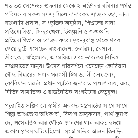
গত ৩০ সেপ্টেম্বর শুক্রবার থেকে ২ অক্টোবর রবিবার পর্যন্ত
পরিষদের সকল সদস্য মিলে নানারকম সাজ-সজ্জা, নানা
ব্যঞ্জনাদি প্রসাদ, সাংস্কৃতিক অনুষ্ঠান, শিশুদের নানা
প্রতিযোগিতা, সিন্দুরখেলা, উলুধ্বনি ও শঙ্খধ্বনি
প্রতিযোগিতার আয়োজন করে। দূর-দূরান্ত থেকে খবর
পেয়ে ছুটে এসেছেন বাংলাদেশ, কোরিয়া, নেপাল,
শ্রীলংকা, থাইল্যান্ড, আমেরিকা এবং ভারতের বিভিন্ন
সম্প্রদায়ের মানুষ। উৎসব পরিদর্শনে এসেছেন কোরিয়ান
বৌদ্ধ বিহারের প্রধান সন্ন্যাসী স্নিম ড. লী দোং বোং,
কোরিয়ান চার্চের প্রধান প্যাস্টর জনাব ড.পলাশ রায়, এবং
বিভিন্ন সামাজিক ও রাজনৈতিক সংগঠনের নেতৃবৃন্দ।
পুরোহিত সঞ্জিব গোস্বামীর অনবদ্য মন্ত্রপাঠের সাথে সাথে
শিল্পী আশুতোষ অধিকারী, বিলাশ তালুকদার, পার্থ কুমার
দে, প্রসেনজিৎ আর গৌতম প্লাবণের গান আহুত হৃদয়ে
অকাল প্লাবণ ঘটিয়েছিলো। সমগ্র মন্দির-প্রাঙ্গন তিনদিন