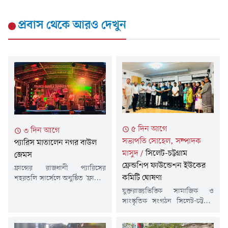
প্রবাস
থেকে আরও দেখুন
৫ দিন আগে
৩ দিন আগে
সভাপতি সোহেল, সম্পাদক
প্যারিস মাতালেন নগর বাউল
মাসুদ
/
সিলেট-চট্টগ্রাম
জেমস
ফ্রেন্ডশিপ ফাউন্ডেশন ইউকের
ফ্রান্সের রাজধানী প্যারিসের
কমিটি ঘোষণা
শহরতলি সার্সেলে অনুষ্ঠিত 'ফ্রাঙ্কো-
বাংলা সামার ফেস্ট'-এ কয়েক
যুক্তরাজ্যভিত্তিক সামাজিক ও
হাজার দর্শকের সামনে পারফর্ম
সাংস্কৃতিক সংগঠন সিলেট-চট্টগ্রাম
করেছেন নগর বাউল জেমস।রবিবার
ফ্রেন্ডশিপ ফাউন্ডেশন ইউকে-এর
(২ আগস্ট) সাপ্তাহিক ছুটির দিনে
নবনির্বাচিত কমিটি (আংশিক)