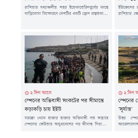
রাশিয়ার মধ্যাঞ্চলীয় শহর ইয়েকাতেরিনবুর্গের কাছে
ইউক্রেনের
গাড়িবোমা বিস্ফোরণে দেশটির একটি ড্রোন প্রস্তুতকারক
রাশিয়ার ক্ষ
প্রতিষ্ঠানের প্রধান গুরুতর আহত হয়েছেন। আজ
নিহত হয়ে
বুধবার (৫ আগস্ট) জরুরি বিভাগের কর্মকর্তারা এ তথ্য
কয়েক ডজন মা
জানিয়েছেন। তুর্কিয়া টুডের প্রতিবেদনে এ তথ্য উঠে
জানিয়েছে,
এসেছে।আহত ভ্লাদিমির তাকাচুক 'উরালদ্রোনজাভোদ'
ভবন ও বিভিন
নামের প্রতিষ্ঠানটির প্রধান। বর্তমানে তিনি
বেশি সময় ধর
হাসপাতালের নিবিড় পরিচর্যা কেন্দ্রে (আইসিইউ)
মধ্যে এটি...
চিকিৎসাধীন। রুশ রাষ্ট্রীয় বার্তা...
২ দিন আগে
২ দিন 
স্পেনের অভিবাসী সংকটের পর সীমান্তে
স্পেনের ছ
কড়াকড়ি চায় ইইউ
'সূর্যাস্ত'
মরক্কো থেকে হাজার হাজার অভিবাসী গত সপ্তাহে
উত্তর স্প
স্পেনের সেউতায় অনুপ্রবেশের পর সীমান্ত নিরাপত্তা
আভেলানোসা দ
নিয়ে চিন্তিত ইউরোপের দেশগুলো। ইউরোপীয়
কম।নেই কো
ইউনিয়নের দেশগুলোর স্বরাষ্ট্রমন্ত্রীরা এই বিষয়টি নিয়ে
থাকলেও সে