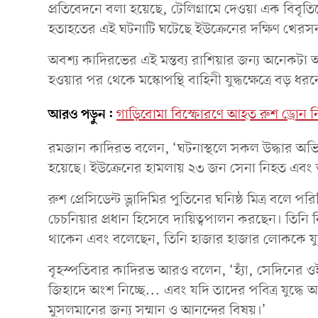
প্রতিবেদনে বলা হয়েছে, টেলিগ্রামে দেওয়া এক বিব
হতাহতের এই ঘটনাটি ঘটেছে ইউক্রেনের দক্ষিণ খেরস
অবশ্য কাদিরভের এই মন্তব্য রাশিয়ার জন্য অনেকটা অস
হওয়ার পর থেকে মস্কোপন্থি বাহিনী যুদ্ধক্ষেত্রে বড় 
আরও পড়ুন:
গাড়িবোমা বিস্ফোরণে আহত রুশ ড্রোন নির্ম
রমজান কাদিরভ বলেন, ‘ঘটনাস্থলে সকল উদ্ধার অভিযা
হয়েছে। ইউক্রেনের হামলায় ২৩ জন সেনা নিহত এব
রুশ প্রেসিডেন্ট ভ্লাদিমির পুতিনের ঘনিষ্ঠ মিত্র বলে 
চেচনিয়ার প্রধান হিসেবে দায়িত্বপালন করছেন। তিন
থাকেন এবং বলেছেন, তিনি হাজার হাজার লোককে যুদ্ধ
বৃহস্পতিবার কাদিরভ আরও বলেন, ‘হ্যাঁ, সেদিনের ওই
জিহাদে অংশ নিচ্ছে... এবং যদি তাদের পবিত্র যুদ্ধে
মুসলমানের জন্য সম্মান ও আনন্দের বিষয়।’