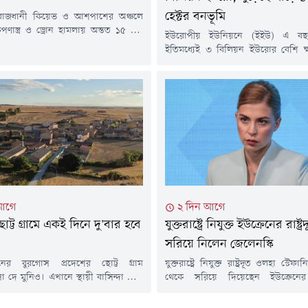
হেক্টর বনভূমি
 রাজধানী কিয়েভ ও আশপাশের অঞ্চলে
েপণাস্ত্র ও ড্রোন হামলায় অন্তত ১৫ জন
ইউরোপীয় ইউনিয়নে (ইইউ) এ বছ
ছেন। এ ঘটনায় আহত হয়েছেন আরও
ইতিমধ্যেই ৩ বিলিয়ন ইউরোর বেশি ক্
নুষ।বুধবার ইউক্রেনের স্থানীয় কর্তৃপক্ষ
ইউরোপীয় কমিশনের বার্ষিক গড়
 রাতভর চালানো এই হামলায় আবাসিক
ক্ষতিকেও ছাড়িয়ে গেছে।ফাইন্যান্সিয়া
্ন স্থাপনা ক্ষতিগ্রস্ত হয়েছে। চার বছরের
প্রতিবেদনে এই তথ্য উঠে এসেছে।ফ্রা
ে চলা রাশিয়ার পূর্ণমাত্রার আগ্রাসনের
পর্তুগাল, গ্রিস ও রোমানিয়ায় চলমান
মৌসুমের প্রথম দুই মাসেই প্রায় সাড়ে চা
জমি আগুনে ভস্মীভূত হয়েছে। প্রতিবেদন
আগে
২ দিন আগে
োট্ট গ্রামে একই দিনে দু'বার হবে
যুক্তরাষ্ট্রে নিযুক্ত ইউক্রেনের রাষ্ট্
সরিয়ে নিলেন জেলেনস্কি
েনের বুরগোস প্রদেশের ছোট্ট গ্রাম
যুক্তরাষ্ট্রে নিযুক্ত রাষ্ট্রদূত ওলহা স্টে
ে মুনিও। এখানে স্থায়ী বাসিন্দা খুবই
থেকে সরিয়ে দিয়েছেন ইউক্রেনের প
নো রেস্তোরাঁ বা দোকান। একটি বার
ভলোদিমির জেলেনস্কি। সোমবার (৩ আগস্
টি বছরের বেশিরভাগ সময় বন্ধ থাকে।
এক সরকারি আদেশে এ সিদ্ধান্ত জানানো 