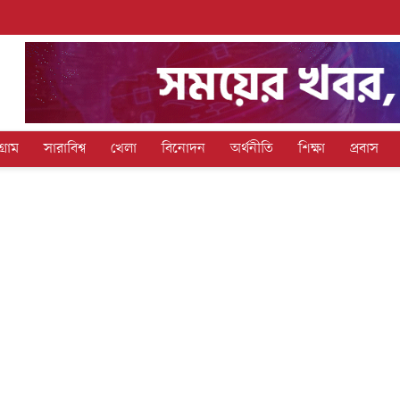
গ্রাম
সারাবিশ্ব
খেলা
বিনোদন
অর্থনীতি
শিক্ষা
প্রবাস