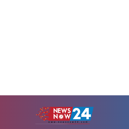
মাত্র মুদি দোকানও বহুদিন ধরে বন্ধ।
রয়টার্সেরপ্রায় এক বছর ধরে যুক্তরাষ্ট্
 আনাগোনাও প্রায় নেই বললেই চলে।
রাষ্ট্রদূতের দায়িত্ব পালন করছিলেন স
িবেশ সবসময়ই শান্ত। ল্যাভেন্ডার ফুলের
কয়েক সপ্তাহ ধরেই তার পদ ছাড়
ির গুঞ্জন, শালিক পাখির...
আলোচনায় ছিল।তার বিদায় এমন
হলো,...