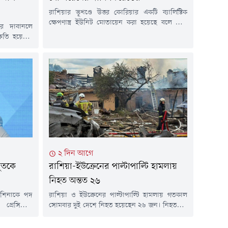
রাশিয়ার ভূখণ্ডে উত্তর কোরিয়ার একটি ব্যালিস্টিক
ক্ষেপণাস্ত্র ইউনিট মোতায়েন করা হয়েছে বলে দাবি
র দাবানলে
করেছে ইউক্রেনের সামরিক গোয়েন্দা সংস্থা।
ষতি হয়েছে।
কিয়েভের কর্মকর্তাদের ভাষ্য, ইউনিটটিতে ১২০টি
 আনুমানিক
ব্যালিস্টিক ক্ষেপণাস্ত্র এবং ছয়টি লঞ্চার থাকতে পারে,
ল টাইমসের এক
যা ইউক্রেনের বিভিন্ন লক্ষ্যবস্তুতে হামলায় ব্যবহার করা
ন্স, স্পেন,
হতে পারে।ইউক্রেনীয় সামরিক গোয়েন্দা কর্মকর্তা
 অগ্নিকাণ্ড
আন্দ্রি চেরনিয়াক জানান, প্রায় ৯০ সদস্যের উত্তর
র লাখ হেক্টর
কোরীয়...
ে বলা...
২ দিন আগে
রদূতকে
রাশিয়া-ইউক্রেনের পাল্টাপাল্টি হামলায়
নিহত অন্তত ২৬
ফানিশিনাকে পদ
রাশিয়া ও ইউক্রেনের পাল্টাপাল্টি হামলায় গতকাল
্রেসিডেন্ট
সোমবার দুই দেশে নিহত হয়েছেন ২৬ জন। নিহতদের
ট) প্রকাশিত
মধ্যে ১৫ জন রাশিয়া এবং বাকি ১১ জন ইউক্রেনের
হয়। খবর
নাগরিক।রুশ প্রশাসনসূত্রে জানা গেছে, সোমবার