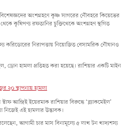
িটিশ বিশেষজ্ঞদের অংশগ্রহণে কৃষ্ণ সাগরের নৌবহরে কিয়েভের
র থেকে কৃষিপণ্য রফতানির চুক্তিথেকে অংশগ্রহণ স্থগিত
যশস্য করিডোরের নিরাপত্তায় নিয়োজিত বেসামরিক নৌযানও
ছিল, ড্রোন হামলা প্রতিহত করা হয়েছে। রাশিয়ার একটি মাইন
জের ২০ স্থাপনায় হামলা
্টাফ আন্দ্রিই ইয়েরমাক রাশিয়ার বিরুদ্ধে ‘ব্ল্যাকমেইল’
া নিজেই এই হামলার উদ্ভাবক।
শেভ বলেছেন, আগামী চার মাস বিনামূল্যে ৫ লাখ টন খাদ্যশস্য