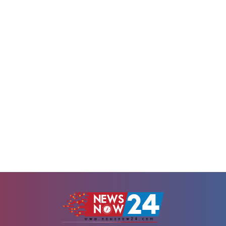
ক্ষতিকেও ছাড়িয়ে গেছে।ফাইন্যান্সিয়া
্ন স্থাপনা ক্ষতিগ্রস্ত হয়েছে। চার বছরের
প্রতিবেদনে এই তথ্য উঠে এসেছে।ফ্রা
ে চলা রাশিয়ার পূর্ণমাত্রার আগ্রাসনের
পর্তুগাল, গ্রিস ও রোমানিয়ায় চলমান
মৌসুমের প্রথম দুই মাসেই প্রায় সাড়ে চা
জমি আগুনে ভস্মীভূত হয়েছে। প্রতিবেদন