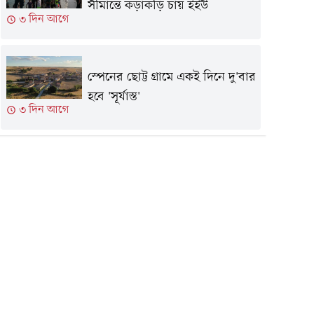
সীমান্তে কড়াকড়ি চায় ইইউ
৩ দিন আগে
স্পেনের ছোট্ট গ্রামে একই দিনে দু'বার
হবে 'সূর্যাস্ত'
৩ দিন আগে