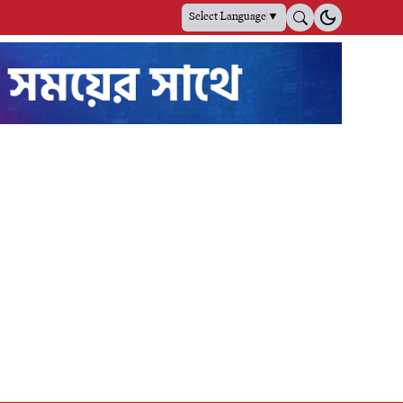
Select Language
▼