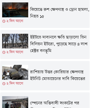
কিয়েভে রুশ ক্ষেপণাস্ত্র ও ড্রোন হামলা,
নিহত ১৫
২ দিন আগে
ইইউতে দাবানলে ক্ষতি ছাড়ালো তিন
বিলিয়ন ইউরো, পুড়েছে সাড়ে ৪ লাখ
হেক্টর বনভূমি
২ দিন আগে
রাশিয়ায় উত্তর কোরিয়ার ক্ষেপণাস্ত্র
ইউনিট মোতায়েনের দাবি কিয়েভের
২ দিন আগে
স্পেনের অভিবাসী সংকটের পর