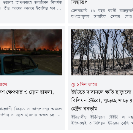
সিদ্ধান্ত?
ভয়াবহ তাপপ্রবাহে জনজীবন বিপর্যস্ত
। তীব্র গরমের কারণে ইতালির সব বড়
ডেনমার্কের ১৯ বছর বয়সী রাজকুমা
্চ তাপ সতর্কতা (রেড অ্যালার্ট) জারি করা
বাধ্যতামূলক সামরিক সেবায় যোগ
 সময়ে অস্ট্রিয়ায় সর্বোচ্চ তাপমাত্রার
ইউরোপজুড়ে পরিবর্তিত নিরাপত্তা পর
ড হয়েছে, ফ্রান্সে দাবানল ছড়িয়ে পড়েছে
প্রতিরক্ষা সক্ষমতা বাড়ানোর অংশ হ
ের বিভিন্ন দেশে বিদ্যুৎ ও পরিবহন
যখন সামরিক নিয়োগ সম্প্রসারণ করছ
 বড় ধরনের চাপ তৈরি হয়েছে।চলমান
সময় রাজপরিবারের এই সদস্যের সে
 ইউরোপের বেশ...
যোগ দেওয়া ব্যাপক আলোচনার জন্
রাজকুমারী ইসাবেলা ডেনমার্কের রাজা দ
ও রানি মেরির কন্যা। রাজপরিবারের...
আগে
২ দিন আগে
শ ক্ষেপণাস্ত্র ও ড্রোন হামলা,
ইইউতে দাবানলে ক্ষতি ছাড়ালো
বিলিয়ন ইউরো, পুড়েছে সাড়ে ৪
হেক্টর বনভূমি
 রাজধানী কিয়েভ ও আশপাশের অঞ্চলে
েপণাস্ত্র ও ড্রোন হামলায় অন্তত ১৫ জন
ইউরোপীয় ইউনিয়নে (ইইউ) এ বছ
ছেন। এ ঘটনায় আহত হয়েছেন আরও
ইতিমধ্যেই ৩ বিলিয়ন ইউরোর বেশি ক্
নুষ।বুধবার ইউক্রেনের স্থানীয় কর্তৃপক্ষ
ইউরোপীয় কমিশনের বার্ষিক গড়
 রাতভর চালানো এই হামলায় আবাসিক