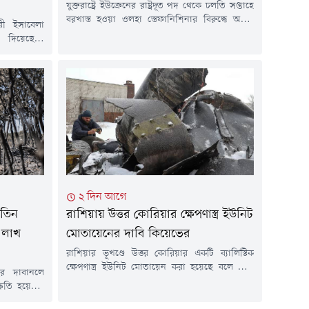
যুক্তরাষ্ট্রে ইউক্রেনের রাষ্ট্রদূত পদ থেকে চলতি সপ্তাহে
বরখাস্ত হওয়া ওলহা স্তেফানিশিনার বিরুদ্ধে অবৈধ
রী ইসাবেলা
সম্পদ অর্জন ও সম্পদের তথ্য গোপনের অভিযোগ
 দিয়েছেন।
আনা হয়েছে।বৃহস্পতিবার (৬ আগস্ট) ইউক্রেনের
িস্থিতি এবং
কর্তৃপক্ষ বিষয়টি জানায়। দুর্নীতিবিরোধী তদন্তে এটি
িসেবে দেশটি
সর্বশেষ উচ্চপদস্থ কর্মকর্তার বিরুদ্ধে পদক্ষেপ।
ে, ঠিক সেই
রয়টার্সের প্রতিবেদনে এ তথ্য উঠে এসেছে।রাষ্ট্রদূত
নাবাহিনীতে
হওয়ার আগে উপ-প্রধানমন্ত্রীর দায়িত্বে থাকা
ম দিয়েছে।
স্তেফানিশিনা দুটি অ্যাপার্টমেন্টসহ...
শম ফ্রেডেরিক
২ দিন আগে
 তিন
রাশিয়ায় উত্তর কোরিয়ার ক্ষেপণাস্ত্র ইউনিট
 লাখ
মোতায়েনের দাবি কিয়েভের
রাশিয়ার ভূখণ্ডে উত্তর কোরিয়ার একটি ব্যালিস্টিক
ক্ষেপণাস্ত্র ইউনিট মোতায়েন করা হয়েছে বলে দাবি
র দাবানলে
করেছে ইউক্রেনের সামরিক গোয়েন্দা সংস্থা।
ষতি হয়েছে।
কিয়েভের কর্মকর্তাদের ভাষ্য, ইউনিটটিতে ১২০টি
 আনুমানিক
ব্যালিস্টিক ক্ষেপণাস্ত্র এবং ছয়টি লঞ্চার থাকতে পারে,