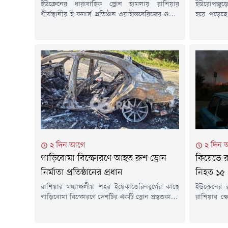
ইউক্রেনের ধারাবাহিক ড্রোন হামলায় রাশিয়ার
ইউরোপজুড়ে 
শীর্ষস্থানীয় ই-কমার্স প্রতিষ্ঠান ওয়াইল্ডবেরিজের গুদাম
হয়ে পড়েছে
ও সরবরাহব্যবস্থা মারাত্মকভাবে ক্ষতিগ্রস্ত হয়েছে। এতে
শহরে সর্বোচ
শুধু প্রতিষ্ঠানটি নয়, হাজারো ক্ষুদ্র ব্যবসা ও অনলাইন
হয়েছে। একই
বিক্রেতাও বড় ধরনের আর্থিক সংকটে পড়েছেন।
নতুন রেকর্
শুক্রবার (৭ আগস্ট) বার্তা সংস্থা রয়টার্সের প্রতিবেদনে
এবং ইউরোপ
বলা হয়, গত ১৮ জুলাই থেকে রাশিয়ার বিভিন্ন
ব্যবস্থায়
এলাকায় ওয়াইল্ডবেরিজের গুদাম লক্ষ্য করে প্রায়...
তাপপ্রবাহে
২ দিন আগে
২ দিন 
গাড়িবোমা বিস্ফোরণে আহত রুশ ড্রোন
কিয়েভে রু
নির্মাতা প্রতিষ্ঠানের প্রধান
নিহত ১৫
রাশিয়ার মধ্যাঞ্চলীয় শহর ইয়েকাতেরিনবুর্গের কাছে
ইউক্রেনের
গাড়িবোমা বিস্ফোরণে দেশটির একটি ড্রোন প্রস্তুতকারক
রাশিয়ার ক্ষ
প্রতিষ্ঠানের প্রধান গুরুতর আহত হয়েছেন। আজ
নিহত হয়ে
বুধবার (৫ আগস্ট) জরুরি বিভাগের কর্মকর্তারা এ তথ্য
কয়েক ডজন মা
জানিয়েছেন। তুর্কিয়া টুডের প্রতিবেদনে এ তথ্য উঠে
জানিয়েছে,