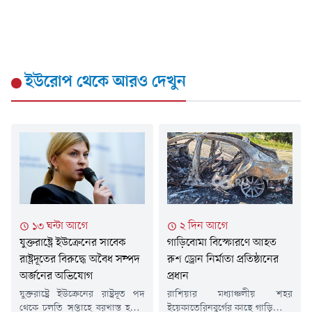
ইউরোপ
থেকে আরও দেখুন
১৩ ঘন্টা আগে
২ দিন আগে
যুক্তরাষ্ট্রে ইউক্রেনের সাবেক
গাড়িবোমা বিস্ফোরণে আহত
রাষ্ট্রদূতের বিরুদ্ধে অবৈধ সম্পদ
রুশ ড্রোন নির্মাতা প্রতিষ্ঠানের
অর্জনের অভিযোগ
প্রধান
যুক্তরাষ্ট্রে ইউক্রেনের রাষ্ট্রদূত পদ
রাশিয়ার মধ্যাঞ্চলীয় শহর
থেকে চলতি সপ্তাহে বরখাস্ত হওয়া
ইয়েকাতেরিনবুর্গের কাছে গাড়িবোমা