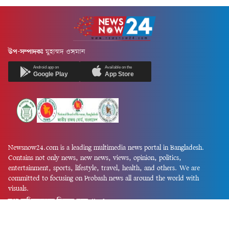
উপ-সম্পাদকঃ
মুহাম্মদ ওসমান
Android app on
Available on the
Google Play
App Store
Newsnow24.com is a leading multimedia news portal in Bangladesh.
Contains not only news, new news, views, opinion, politics,
entertainment, sports, lifestyle, travel, health, and others. We are
committed to focusing on Probash news all around the world with
visuals.
তথ্য অধিদফতরের নিবন্ধন নম্বর :১৩৫
Dhaka Office:
House-55, Road-08, Block-D, Niketon, Gulshan-1,
Dhaka-1212.