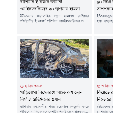
রাশিয়ার ই-কমার্স জায়ান্ট
৪০ ডিগ্রি
ওয়াইল্ডবেরিজের ২০ স্থাপনায় হামলা
তাপপ্রবাহ
ইউক্রেনের ধারাবাহিক ড্রোন হামলায় রাশিয়ার
ইউরোপজুড়ে 
শীর্ষস্থানীয় ই-কমার্স প্রতিষ্ঠান ওয়াইল্ডবেরিজের গুদাম
হয়ে পড়েছে
ও সরবরাহব্যবস্থা মারাত্মকভাবে ক্ষতিগ্রস্ত হয়েছে। এতে
শহরে সর্বোচ
শুধু প্রতিষ্ঠানটি নয়, হাজারো ক্ষুদ্র ব্যবসা ও অনলাইন
হয়েছে। একই
বিক্রেতাও বড় ধরনের আর্থিক সংকটে পড়েছেন।
নতুন রেকর্
শুক্রবার (৭ আগস্ট) বার্তা সংস্থা রয়টার্সের প্রতিবেদনে
এবং ইউরোপ
বলা হয়, গত ১৮ জুলাই থেকে রাশিয়ার বিভিন্ন
ব্যবস্থায়
এলাকায় ওয়াইল্ডবেরিজের গুদাম লক্ষ্য করে প্রায়...
তাপপ্রবাহে
২ দিন আগে
৩ দিন
গাড়িবোমা বিস্ফোরণে আহত রুশ ড্রোন
কিয়েভে রু
নির্মাতা প্রতিষ্ঠানের প্রধান
নিহত ১৫
রাশিয়ার মধ্যাঞ্চলীয় শহর ইয়েকাতেরিনবুর্গের কাছে
ইউক্রেনের
গাড়িবোমা বিস্ফোরণে দেশটির একটি ড্রোন প্রস্তুতকারক
রাশিয়ার ক্ষ