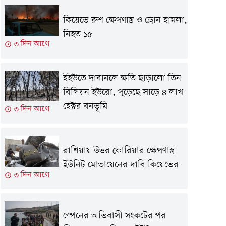
কিয়েভে রুশ ক্ষেপণাস্ত্র ও ড্রোন হামলা,
নিহত ১৫
৩ দিন আগে
ইইউতে দাবানলে ক্ষতি ছাড়ালো তিন
বিলিয়ন ইউরো, পুড়েছে সাড়ে ৪ লাখ
হেক্টর বনভূমি
৩ দিন আগে
রাশিয়ায় উত্তর কোরিয়ার ক্ষেপণাস্ত্র
ইউনিট মোতায়েনের দাবি কিয়েভের
৩ দিন আগে
স্পেনের অভিবাসী সংকটের পর