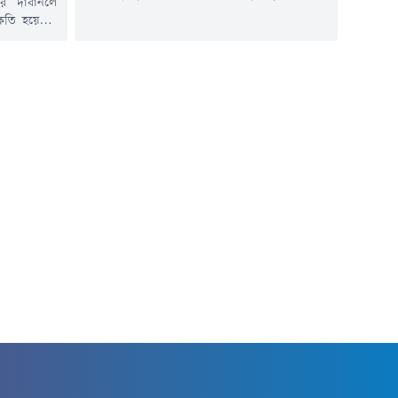
র দাবানলে
করেছে ইউক্রেনের সামরিক গোয়েন্দা সংস্থা।
ষতি হয়েছে।
কিয়েভের কর্মকর্তাদের ভাষ্য, ইউনিটটিতে ১২০টি
 আনুমানিক
ব্যালিস্টিক ক্ষেপণাস্ত্র এবং ছয়টি লঞ্চার থাকতে পারে,
ল টাইমসের এক
যা ইউক্রেনের বিভিন্ন লক্ষ্যবস্তুতে হামলায় ব্যবহার করা
ন্স, স্পেন,
হতে পারে।ইউক্রেনীয় সামরিক গোয়েন্দা কর্মকর্তা
 অগ্নিকাণ্ড
আন্দ্রি চেরনিয়াক জানান, প্রায় ৯০ সদস্যের উত্তর
র লাখ হেক্টর
কোরীয়...
ে বলা...