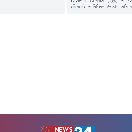
ইউরোপীয় ইউনিয়নে (ইইউ) এ বছ
ছেন। এ ঘটনায় আহত হয়েছেন আরও
ইতিমধ্যেই ৩ বিলিয়ন ইউরোর বেশি ক্
নুষ।বুধবার ইউক্রেনের স্থানীয় কর্তৃপক্ষ
ইউরোপীয় কমিশনের বার্ষিক গড়
 রাতভর চালানো এই হামলায় আবাসিক
ক্ষতিকেও ছাড়িয়ে গেছে।ফাইন্যান্সিয়া
্ন স্থাপনা ক্ষতিগ্রস্ত হয়েছে। চার বছরের
প্রতিবেদনে এই তথ্য উঠে এসেছে।ফ্রা
ে চলা রাশিয়ার পূর্ণমাত্রার আগ্রাসনের
পর্তুগাল, গ্রিস ও রোমানিয়ায় চলমান
মৌসুমের প্রথম দুই মাসেই প্রায় সাড়ে চা
জমি আগুনে ভস্মীভূত হয়েছে। প্রতিবেদন