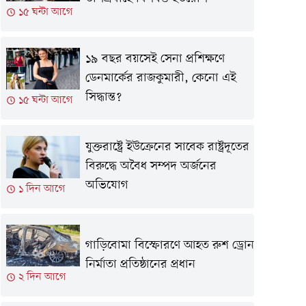
১৫ ঘন্টা আগে
১৯ বছর বয়সেই সেনা প্রশিক্ষণে
ডেনমার্কের রাজকুমারী, কেনো এই
সিদ্ধান্ত?
১৫ ঘন্টা আগে
যুক্তরাষ্ট্রে ইউক্রেনের সাবেক রাষ্ট্রদূতের
বিরুদ্ধে অবৈধ সম্পদ অর্জনের
অভিযোগ
১ দিন আগে
গাড়িবোমা বিস্ফোরণে আহত রুশ ড্রোন
নির্মাতা প্রতিষ্ঠানের প্রধান
২ দিন আগে