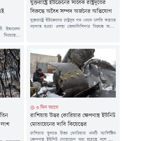
যুক্তরাষ্ট্রে ইউক্রেনের সাবেক রাষ্ট্রদূতের
এই
বিরুদ্ধে অবৈধ সম্পদ অর্জনের অভিযোগ
যুক্তরাষ্ট্রে ইউক্রেনের রাষ্ট্রদূত পদ থেকে চলতি সপ্তাহে
বরখাস্ত হওয়া ওলহা স্তেফানিশিনার বিরুদ্ধে অবৈধ
রী ইসাবেলা
সম্পদ অর্জন ও সম্পদের তথ্য গোপনের অভিযোগ
 দিয়েছেন।
আনা হয়েছে।বৃহস্পতিবার (৬ আগস্ট) ইউক্রেনের
িস্থিতি এবং
কর্তৃপক্ষ বিষয়টি জানায়। দুর্নীতিবিরোধী তদন্তে এটি
িসেবে দেশটি
সর্বশেষ উচ্চপদস্থ কর্মকর্তার বিরুদ্ধে পদক্ষেপ।
ে, ঠিক সেই
রয়টার্সের প্রতিবেদনে এ তথ্য উঠে এসেছে।রাষ্ট্রদূত
নাবাহিনীতে
হওয়ার আগে উপ-প্রধানমন্ত্রীর দায়িত্বে থাকা
ম দিয়েছে।
স্তেফানিশিনা দুটি অ্যাপার্টমেন্টসহ...
শম ফ্রেডেরিক
৩ দিন আগে
 তিন
রাশিয়ায় উত্তর কোরিয়ার ক্ষেপণাস্ত্র ইউনিট
 লাখ
মোতায়েনের দাবি কিয়েভের
রাশিয়ার ভূখণ্ডে উত্তর কোরিয়ার একটি ব্যালিস্টিক
ক্ষেপণাস্ত্র ইউনিট মোতায়েন করা হয়েছে বলে দাবি