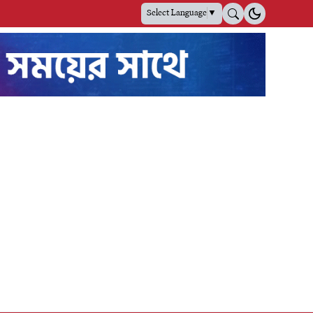
Select Language
▼