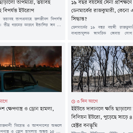
 ছাড়ালো তাপমাত্রা, ভয়াবহ
১৯ বছর বয়সেই সেনা প্রশিক্ষণে
ে বিপর্যস্ত ইউরোপ
ডেনমার্কের রাজকুমারী, কেনো 
সিদ্ধান্ত?
ভয়াবহ তাপপ্রবাহে জনজীবন বিপর্যস্ত
। তীব্র গরমের কারণে ইতালির সব বড়
ডেনমার্কের ১৯ বছর বয়সী রাজকুমা
্চ তাপ সতর্কতা (রেড অ্যালার্ট) জারি করা
বাধ্যতামূলক সামরিক সেবায় যোগ
 সময়ে অস্ট্রিয়ায় সর্বোচ্চ তাপমাত্রার
ইউরোপজুড়ে পরিবর্তিত নিরাপত্তা পর
ড হয়েছে, ফ্রান্সে দাবানল ছড়িয়ে পড়েছে
প্রতিরক্ষা সক্ষমতা বাড়ানোর অংশ হ
ের বিভিন্ন দেশে বিদ্যুৎ ও পরিবহন
যখন সামরিক নিয়োগ সম্প্রসারণ করছ
 বড় ধরনের চাপ তৈরি হয়েছে।চলমান
সময় রাজপরিবারের এই সদস্যের সে
 ইউরোপের বেশ...
যোগ দেওয়া ব্যাপক আলোচনার জন্
রাজকুমারী ইসাবেলা ডেনমার্কের রাজা দ
ও রানি মেরির কন্যা। রাজপরিবারের...
 আগে
৩ দিন আগে
শ ক্ষেপণাস্ত্র ও ড্রোন হামলা,
ইইউতে দাবানলে ক্ষতি ছাড়ালো
বিলিয়ন ইউরো, পুড়েছে সাড়ে ৪
হেক্টর বনভূমি
 রাজধানী কিয়েভ ও আশপাশের অঞ্চলে
েপণাস্ত্র ও ড্রোন হামলায় অন্তত ১৫ জন