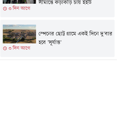
সীমান্তে কড়াকড়ি চায় ইইউ
৩ দিন আগে
স্পেনের ছোট্ট গ্রামে একই দিনে দু'বার
হবে 'সূর্যাস্ত'
৩ দিন আগে