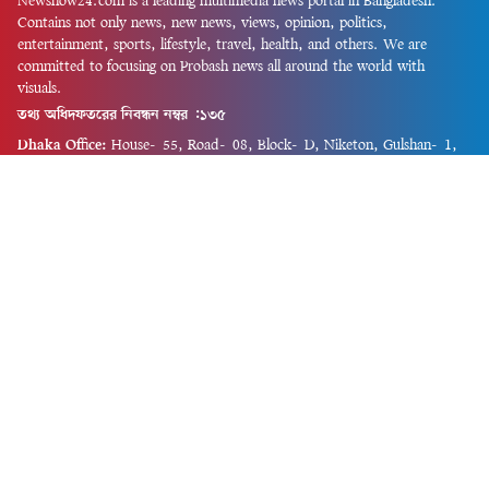
Newsnow24.com is a leading multimedia news portal in Bangladesh.
Contains not only news, new news, views, opinion, politics,
entertainment, sports, lifestyle, travel, health, and others. We are
committed to focusing on Probash news all around the world with
visuals.
তথ্য অধিদফতরের নিবন্ধন নম্বর :১৩৫
Dhaka Office:
House-55, Road-08, Block-D, Niketon, Gulshan-1,
Dhaka-1212.
Phone:
+880 1856 195 622
(WhatsApp)
Phone:
+880 1869 913 486
Chittagong office:
House-85/A, Road-7, 5th Floor, O.R.Nizam Road
R/A, 15 No. Bagmoniram,Panchlaish, Chattogram 4000.
Phone:
+880 1850 414 847
Phone:
+880 1313 427 319
Email:
newsnow24official@gmail.com
Design and Developed by
Md. Asif Iqbal
Privacy Policy
Contact Us