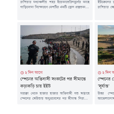
রাশিয়ার মধ্যাঞ্চলীয় শহর ইয়েকাতেরিনবুর্গের কাছে
ইউক্রেনের
গাড়িবোমা বিস্ফোরণে দেশটির একটি ড্রোন প্রস্তুতকারক
রাশিয়ার ক্ষ
প্রতিষ্ঠানের প্রধান গুরুতর আহত হয়েছেন। আজ
নিহত হয়ে
বুধবার (৫ আগস্ট) জরুরি বিভাগের কর্মকর্তারা এ তথ্য
কয়েক ডজন মা
জানিয়েছেন। তুর্কিয়া টুডের প্রতিবেদনে এ তথ্য উঠে
জানিয়েছে,
এসেছে।আহত ভ্লাদিমির তাকাচুক 'উরালদ্রোনজাভোদ'
ভবন ও বিভিন
নামের প্রতিষ্ঠানটির প্রধান। বর্তমানে তিনি
বেশি সময় ধর
হাসপাতালের নিবিড় পরিচর্যা কেন্দ্রে (আইসিইউ)
মধ্যে এটি...
চিকিৎসাধীন। রুশ রাষ্ট্রীয় বার্তা...
২ দিন আগে
২ দিন 
স্পেনের অভিবাসী সংকটের পর সীমান্তে
স্পেনের ছ
কড়াকড়ি চায় ইইউ
'সূর্যাস্ত'
মরক্কো থেকে হাজার হাজার অভিবাসী গত সপ্তাহে
উত্তর স্প
স্পেনের সেউতায় অনুপ্রবেশের পর সীমান্ত নিরাপত্তা
আভেলানোসা দ
নিয়ে চিন্তিত ইউরোপের দেশগুলো। ইউরোপীয়
কম।নেই কো
ইউনিয়নের দেশগুলোর স্বরাষ্ট্রমন্ত্রীরা এই বিষয়টি নিয়ে
থাকলেও সে
আলোচনার জন্য ভিডিও কনফারেন্সের মাধ্যমে একটি
গ্রামের এক