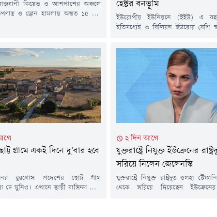
হেক্টর বনভূমি
 রাজধানী কিয়েভ ও আশপাশের অঞ্চলে
েপণাস্ত্র ও ড্রোন হামলায় অন্তত ১৫ জন
ইউরোপীয় ইউনিয়নে (ইইউ) এ বছ
ছেন। এ ঘটনায় আহত হয়েছেন আরও
ইতিমধ্যেই ৩ বিলিয়ন ইউরোর বেশি ক্
নুষ।বুধবার ইউক্রেনের স্থানীয় কর্তৃপক্ষ
ইউরোপীয় কমিশনের বার্ষিক গড়
 রাতভর চালানো এই হামলায় আবাসিক
ক্ষতিকেও ছাড়িয়ে গেছে।ফাইন্যান্সিয়া
্ন স্থাপনা ক্ষতিগ্রস্ত হয়েছে। চার বছরের
প্রতিবেদনে এই তথ্য উঠে এসেছে।ফ্রা
ে চলা রাশিয়ার পূর্ণমাত্রার আগ্রাসনের
পর্তুগাল, গ্রিস ও রোমানিয়ায় চলমান
মৌসুমের প্রথম দুই মাসেই প্রায় সাড়ে চা
জমি আগুনে ভস্মীভূত হয়েছে। প্রতিবেদন
আগে
২ দিন আগে
োট্ট গ্রামে একই দিনে দু'বার হবে
যুক্তরাষ্ট্রে নিযুক্ত ইউক্রেনের রাষ্ট্
সরিয়ে নিলেন জেলেনস্কি
েনের বুরগোস প্রদেশের ছোট্ট গ্রাম
যুক্তরাষ্ট্রে নিযুক্ত রাষ্ট্রদূত ওলহা স্টে
ে মুনিও। এখানে স্থায়ী বাসিন্দা খুবই
থেকে সরিয়ে দিয়েছেন ইউক্রেনের প
নো রেস্তোরাঁ বা দোকান। একটি বার
ভলোদিমির জেলেনস্কি। সোমবার (৩ আগস্
টি বছরের বেশিরভাগ সময় বন্ধ থাকে।
এক সরকারি আদেশে এ সিদ্ধান্ত জানানো 
মাত্র মুদি দোকানও বহুদিন ধরে বন্ধ।
রয়টার্সেরপ্রায় এক বছর ধরে যুক্তরাষ্ট্