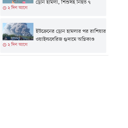
ড্রোন হামলা, শিশুসহ নিহত ৭
২ দিন আগে
ইউক্রেনের ড্রোন হামলার পর রাশিয়ার
ওয়াইল্ডবেরিজ গুদামে অগ্নিকাণ্ড
২ দিন আগে