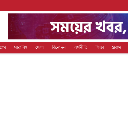
গ্রাম
সারাবিশ্ব
খেলা
বিনোদন
অর্থনীতি
শিক্ষা
প্রবাস