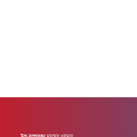
জরুরি বৈঠক করবেন।স্পেনের হিসাব অনুযায়ী,
পর্যটকদের
অনুপ্রবেশকারীদের মধ্যে এখন পর্যন্ত প্রায় ৬৯ হাজার
গ্রামটির পর
৫০০ অভিবাসী এখন মরক্কোয় ফিরে গেছেন। যদিও
ঝোপে মৌমাছ
প্রাথমিকভাবে...
উপ-সম্পাদকঃ
মুহাম্মদ ওসমান