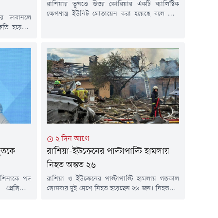
রাশিয়ার ভূখণ্ডে উত্তর কোরিয়ার একটি ব্যালিস্টিক
ক্ষেপণাস্ত্র ইউনিট মোতায়েন করা হয়েছে বলে দাবি
র দাবানলে
করেছে ইউক্রেনের সামরিক গোয়েন্দা সংস্থা।
ষতি হয়েছে।
কিয়েভের কর্মকর্তাদের ভাষ্য, ইউনিটটিতে ১২০টি
 আনুমানিক
ব্যালিস্টিক ক্ষেপণাস্ত্র এবং ছয়টি লঞ্চার থাকতে পারে,
ল টাইমসের এক
যা ইউক্রেনের বিভিন্ন লক্ষ্যবস্তুতে হামলায় ব্যবহার করা
ন্স, স্পেন,
হতে পারে।ইউক্রেনীয় সামরিক গোয়েন্দা কর্মকর্তা
 অগ্নিকাণ্ড
আন্দ্রি চেরনিয়াক জানান, প্রায় ৯০ সদস্যের উত্তর
র লাখ হেক্টর
কোরীয়...
ে বলা...
২ দিন আগে
রদূতকে
রাশিয়া-ইউক্রেনের পাল্টাপাল্টি হামলায়
নিহত অন্তত ২৬
ফানিশিনাকে পদ
রাশিয়া ও ইউক্রেনের পাল্টাপাল্টি হামলায় গতকাল
্রেসিডেন্ট
সোমবার দুই দেশে নিহত হয়েছেন ২৬ জন। নিহতদের
ট) প্রকাশিত
মধ্যে ১৫ জন রাশিয়া এবং বাকি ১১ জন ইউক্রেনের
হয়। খবর
নাগরিক।রুশ প্রশাসনসূত্রে জানা গেছে, সোমবার
রে ইউক্রেনের
ইউক্রেনীয় বাহিনীর ড্রোন হামলায় নিহতরা রাশিয়ার