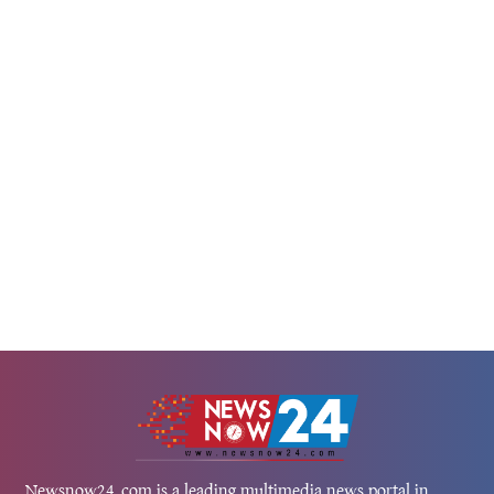
 আনাগোনাও প্রায় নেই বললেই চলে।
রাষ্ট্রদূতের দায়িত্ব পালন করছিলেন স
িবেশ সবসময়ই শান্ত। ল্যাভেন্ডার ফুলের
কয়েক সপ্তাহ ধরেই তার পদ ছাড়
ির গুঞ্জন, শালিক পাখির...
আলোচনায় ছিল।তার বিদায় এমন
হলো,...
Newsnow24.com is a leading multimedia news portal in