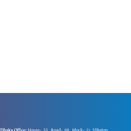
্টেফানিশিনা।
ক্রাসনোদার, বেলগোরোদ, ও ক্রিমিয়ার বাসিন্দা
ার বিষয়টি
ছিলেন।রাশিয়ার দক্ষিণাঞ্চলীয় প্রদেশ ক্রাসনোদার
 এক সময়ে
গভর্নর ভেনিয়ামিন কন্দ্রাতিয়েভ এক বিবৃতিতে
বলেছেন, ইউক্রেনীয়...
Dhaka Office:
House-55, Road-08, Block-D, Niketon,