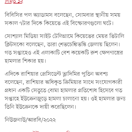
নিহত ১২
বিবিসির পল অ্যাডামস বলেছেন, সোমবার স্থানীয় সময়
সকাল ৭টার দিকে কিয়েভে এই বিস্ফোরণগুলো ঘটে।
সোশ্যাল মিডিয়া সাইট টেলিগ্রামে কিয়েভের মেয়র ভিটালি
ক্লিটসকো বলেছেন, তারা শেভচেঙ্কিভস্কি জেলায় ছিলেন।
গত সপ্তাহেও এই এলাকাটি বেশ কয়েকটি রুশ ক্ষেপণাস্ত্রের
হামলার শিকার হয়।
এদিকে রাশিয়ার প্রেসিডেন্ট ভ্লাদিমির পুতিন অবশ্য
বলেছেন, রাশিয়ার অধিকৃত ক্রিমিয়ার সাথে সংযোগকারী
প্রধান একটি সেতুতে বোমা হামলার প্রতিশোধ হিসেবে গত
সপ্তাহে ইউক্রেনজুড়ে হামলা চালানো হয়। ওই হামলার জন্য
তিনি ইউক্রেনকে দায়ী করেছিলেন।
নিউজনাউ/আরবি/২০২২