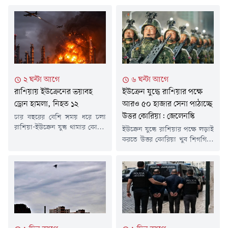
২ ঘন্টা আগে
৬ ঘন্টা আগে
রাশিয়ায় ইউক্রেনের ভয়াবহ
ইউক্রেন যুদ্ধে রাশিয়ার পক্ষে
ড্রোন হামলা, নিহত ১২
আরও ৫০ হাজার সেনা পাঠাচ্ছে
উত্তর কোরিয়া: জেলেনস্কি
চার বছরের বেশি সময় ধরে চলা
রাশিয়া-ইউক্রেন যুদ্ধ থামার কোনো
ইউক্রেন যুদ্ধে রাশিয়ার পক্ষে লড়াই
লক্ষণ নেই। বরং সময়ের সাথে
করতে উত্তর কোরিয়া খুব শিগগিরই
আরও তীব্র হচ্ছে দুই দেশের
আরও ৫০ হাজারের বেশি সেনা
পাল্টাপাল্টি হামলা। এরই
পাঠাতে যাচ্ছে বলে দাবি করেছেন
ধারাবাহিকতায় রাশিয়ার তাতারস্তান
ইউক্রেনের প্রেসিডেন্ট ভলোদিমির
অঞ্চলের নিঝনেকামস্ক শহরে
জেলেনস্কি।রবিবার সামাজিক
ইউক্রেনের ড্রোন হামলায় অন্তত ১২
যোগাযোগমাধ্যম এক্সে দেওয়া এক
জন নিহত হয়েছেন। আহত হয়েছেন
পোস্টে জেলেনস্কি বলেন, রাশিয়া ও
আরও ৩৯ জন।রবিবার গভীর রাতে
উত্তর কোরিয়া নতুন করে সেনা
শুরু হওয়া এই হামলায় শহরের
পাঠানোর বিষয়ে চূড়ান্ত সিদ্ধান্ত