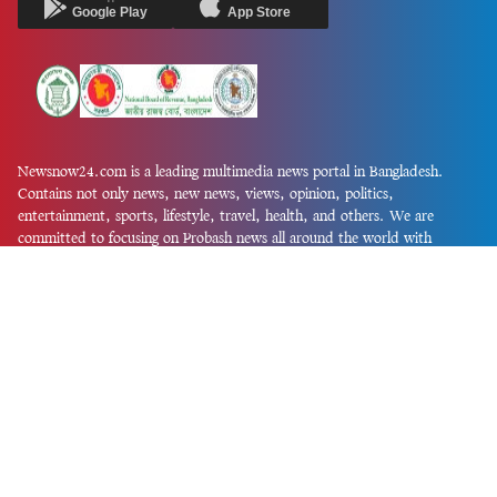
Google Play
App Store
Newsnow24.com is a leading multimedia news portal in Bangladesh.
Contains not only news, new news, views, opinion, politics,
entertainment, sports, lifestyle, travel, health, and others. We are
committed to focusing on Probash news all around the world with
visuals.
তথ্য অধিদফতরের নিবন্ধন নম্বর :১৩৫
Dhaka Office:
House-55, Road-08, Block-D, Niketon, Gulshan-1,
Dhaka-1212.
Phone:
+880 1856 195 622
(WhatsApp)
Phone:
+880 1869 913 486
Chittagong office:
House-85/A, Road-7, 5th Floor, O.R.Nizam Road
R/A, 15 No. Bagmoniram,Panchlaish, Chattogram 4000.
Phone:
+880 1850 414 847
Phone:
+880 1313 427 319