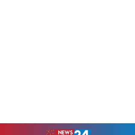
কনফারেন্সের মাধ্যমে একটি জরুরি
১২০টি ব্যালিস্টিক ক্ষেপণাস্ত্র এবং
বৈঠক করবেন।স্পেনের হিসাব
ছয়টি লঞ্চার থাকতে পারে, যা
অনুযায়ী, অনুপ্রবেশকারীদের মধ্যে
ইউক্রেনের বিভিন্ন লক্ষ্যবস্তুতে
এখন পর্যন্ত প্রায় ৬৯ হাজার ৫০০
হামলায় ব্যবহার করা হতে পারে।
অভিবাসী এখন মরক্কোয় ফিরে
ইউক্রেনীয় সামরিক গোয়েন্দা
গেছেন। যদিও প্রাথমিকভাবে...
কর্মকর্তা আন্দ্রি চেরনিয়াক জানান,
প্রায় ৯০ সদস্যের উত্তর কোরীয়...