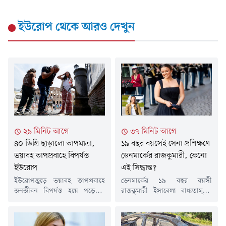
ইউরোপ
থেকে আরও দেখুন
২৯ মিনিট আগে
৩৭ মিনিট আগে
৪০ ডিগ্রি ছাড়ালো তাপমাত্রা,
১৯ বছর বয়সেই সেনা প্রশিক্ষণে
ভয়াবহ তাপপ্রবাহে বিপর্যস্ত
ডেনমার্কের রাজকুমারী, কেনো
ইউরোপ
এই সিদ্ধান্ত?
ইউরোপজুড়ে ভয়াবহ তাপপ্রবাহে
ডেনমার্কের ১৯ বছর বয়সী
জনজীবন বিপর্যস্ত হয়ে পড়েছে।
রাজকুমারী ইসাবেলা বাধ্যতামূলক
তীব্র গরমের কারণে ইতালির সব বড়
সামরিক সেবায় যোগ দিয়েছেন।
শহরে সর্বোচ্চ তাপ সতর্কতা (রেড
ইউরোপজুড়ে পরিবর্তিত নিরাপত্তা
অ্যালার্ট) জারি করা হয়েছে। একই
পরিস্থিতি এবং প্রতিরক্ষা সক্ষমতা