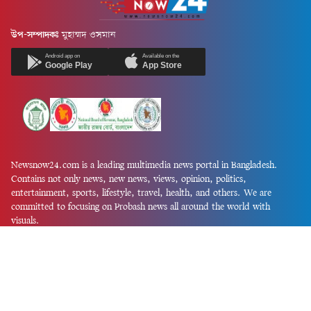
উপ-সম্পাদকঃ
মুহাম্মদ ওসমান
Android app on
Available on the
Google Play
App Store
Newsnow24.com is a leading multimedia news portal in Bangladesh.
Contains not only news, new news, views, opinion, politics,
entertainment, sports, lifestyle, travel, health, and others. We are
committed to focusing on Probash news all around the world with
visuals.
তথ্য অধিদফতরের নিবন্ধন নম্বর :১৩৫
Dhaka Office:
House-55, Road-08, Block-D, Niketon, Gulshan-1,
Dhaka-1212.
Phone:
+880 1856 195 622
(WhatsApp)
Phone:
+880 1869 913 486