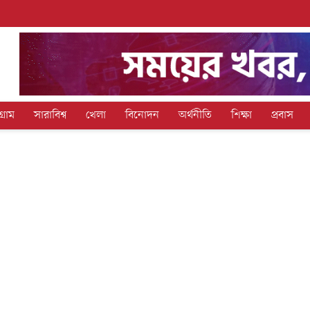
গ্রাম
সারাবিশ্ব
খেলা
বিনোদন
অর্থনীতি
শিক্ষা
প্রবাস