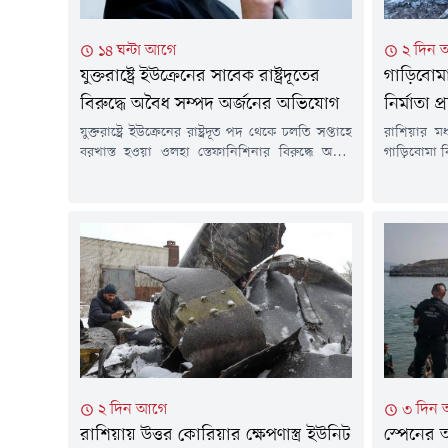
১৪ ঘন্টা আগে
২ দিন 
যুক্তরাষ্ট্রে ইউক্রেনের সাবেক রাষ্ট্রদূতের
গাড়িবোমা
বিরুদ্ধে অবৈধ সম্পদ অর্জনের অভিযোগ
নির্মাতা প্
যুক্তরাষ্ট্রে ইউক্রেনের রাষ্ট্রদূত পদ থেকে চলতি সপ্তাহে
রাশিয়ার মধ
বরখাস্ত হওয়া ওলহা স্তেফানিশিনার বিরুদ্ধে অবৈধ
গাড়িবোমা ব
সম্পদ অর্জন ও সম্পদের তথ্য গোপনের অভিযোগ
প্রতিষ্ঠা
আনা হয়েছে।বৃহস্পতিবার (৬ আগস্ট) ইউক্রেনের
বুধবার (৫ আ
কর্তৃপক্ষ বিষয়টি জানায়। দুর্নীতিবিরোধী তদন্তে এটি
জানিয়েছেন।
সর্বশেষ উচ্চপদস্থ কর্মকর্তার বিরুদ্ধে পদক্ষেপ।
এসেছে।আহত 
রয়টার্সের প্রতিবেদনে এ তথ্য উঠে এসেছে।রাষ্ট্রদূত
নামের প্র
হওয়ার আগে উপ-প্রধানমন্ত্রীর দায়িত্বে থাকা
হাসপাতালের
স্তেফানিশিনা দুটি অ্যাপার্টমেন্টসহ...
চিকিৎসাধীন। র
২ দিন আগে
৩ দিন
রাশিয়ায় উত্তর কোরিয়ার ক্ষেপণাস্ত্র ইউনিট
স্পেনের 