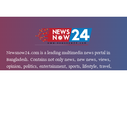
Newsnow24.com is a leading multimedia news portal in
Bangladesh. Contains not only news, new news, views,
opinion, politics, entertainment, sports, lifestyle, travel,
health, and others. We are committed to focusing on
Probash news all around the world with visuals.
তথ্য অধিদফতরের নিবন্ধন নম্বর :১৩৫