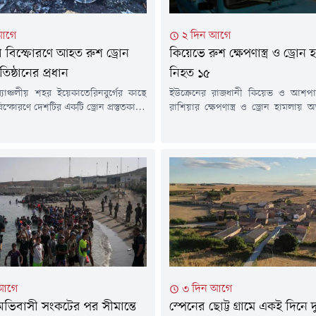
আগে
২ দিন আগে
 বিস্ফোরণে আহত রুশ ড্রোন
কিয়েভে রুশ ক্ষেপণাস্ত্র ও ড্রোন 
রতিষ্ঠানের প্রধান
নিহত ১৫
্যাঞ্চলীয় শহর ইয়েকাতেরিনবুর্গের কাছে
ইউক্রেনের রাজধানী কিয়েভ ও আশপা
িস্ফোরণে দেশটির একটি ড্রোন প্রস্তুতকারক
রাশিয়ার ক্ষেপণাস্ত্র ও ড্রোন হামলায়
নের প্রধান গুরুতর আহত হয়েছেন। আজ
নিহত হয়েছেন। এ ঘটনায় আহত হ
গস্ট) জরুরি বিভাগের কর্মকর্তারা এ তথ্য
কয়েক ডজন মানুষ।বুধবার ইউক্রেনের স্থান
 তুর্কিয়া টুডের প্রতিবেদনে এ তথ্য উঠে
জানিয়েছে, রাতভর চালানো এই হাম
ভ্লাদিমির তাকাচুক 'উরালদ্রোনজাভোদ'
ভবন ও বিভিন্ন স্থাপনা ক্ষতিগ্রস্ত হয়েছ
তিষ্ঠানটির প্রধান। বর্তমানে তিনি
বেশি সময় ধরে চলা রাশিয়ার পূর্ণমাত্র
 নিবিড় পরিচর্যা কেন্দ্রে (আইসিইউ)
মধ্যে এটি...
ুশ রাষ্ট্রীয় বার্তা...
 আগে
৩ দিন আগে
অভিবাসী সংকটের পর সীমান্তে
স্পেনের ছোট্ট গ্রামে একই দিনে 