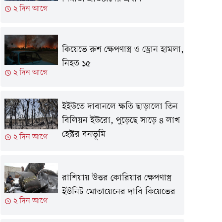
২ দিন আগে
কিয়েভে রুশ ক্ষেপণাস্ত্র ও ড্রোন হামলা,
নিহত ১৫
২ দিন আগে
ইইউতে দাবানলে ক্ষতি ছাড়ালো তিন
বিলিয়ন ইউরো, পুড়েছে সাড়ে ৪ লাখ
হেক্টর বনভূমি
২ দিন আগে
রাশিয়ায় উত্তর কোরিয়ার ক্ষেপণাস্ত্র
ইউনিট মোতায়েনের দাবি কিয়েভের
২ দিন আগে