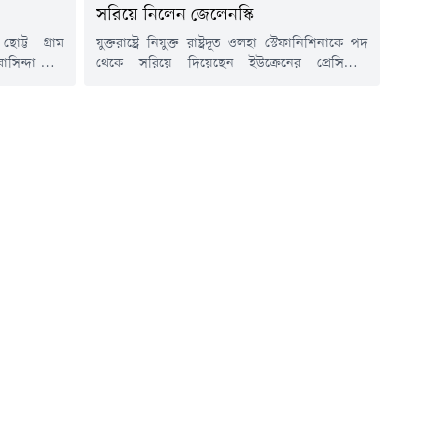
সরিয়ে নিলেন জেলেনস্কি
োট্ট গ্রাম
যুক্তরাষ্ট্রে নিযুক্ত রাষ্ট্রদূত ওলহা স্টেফানিশিনাকে পদ
াসিন্দা খুবই
থেকে সরিয়ে দিয়েছেন ইউক্রেনের প্রেসিডেন্ট
। একটি বার
ভলোদিমির জেলেনস্কি। সোমবার (৩ আগস্ট) প্রকাশিত
বন্ধ থাকে।
এক সরকারি আদেশে এ সিদ্ধান্ত জানানো হয়। খবর
ন ধরে বন্ধ।
রয়টার্সেরপ্রায় এক বছর ধরে যুক্তরাষ্ট্রে ইউক্রেনের
বললেই চলে।
রাষ্ট্রদূতের দায়িত্ব পালন করছিলেন স্টেফানিশিনা।
েন্ডার ফুলের
কয়েক সপ্তাহ ধরেই তার পদ ছাড়ার বিষয়টি
.
আলোচনায় ছিল।তার বিদায় এমন এক সময়ে
হলো,...