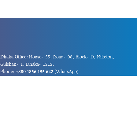
Dhaka Office:
House-55, Road-08, Block-D, Niketon,
Gulshan-1, Dhaka-1212.
Phone:
+880 1856 195 622
(WhatsApp)
Phone:
+880 1869 913 486
Chittagong office:
House-85/A, Road-7, 5th Floor,
O.R.Nizam Road R/A, 15 No. Bagmoniram,Panchlaish,
Chattogram 4000.
Phone:
+880 1850 414 847
Phone:
+880 1313 427 319
Email:
newsnow24official@gmail.com