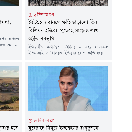
২ দিন আগে
হামলা,
ইইউতে দাবানলে ক্ষতি ছাড়ালো তিন
বিলিয়ন ইউরো, পুড়েছে সাড়ে ৪ লাখ
হেক্টর বনভূমি
শের অঞ্চলে
 অন্তত ১৫ জন
ইউরোপীয় ইউনিয়নে (ইইউ) এ বছর দাবানলে
য়েছেন আরও
ইতিমধ্যেই ৩ বিলিয়ন ইউরোর বেশি ক্ষতি হয়েছে।
ীয় কর্তৃপক্ষ
ইউরোপীয় কমিশনের বার্ষিক গড় আনুমানিক
লায় আবাসিক
ক্ষতিকেও ছাড়িয়ে গেছে।ফাইন্যান্সিয়াল টাইমসের এক
ে। চার বছরের
প্রতিবেদনে এই তথ্য উঠে এসেছে।ফ্রান্স, স্পেন,
ার আগ্রাসনের
পর্তুগাল, গ্রিস ও রোমানিয়ায় চলমান অগ্নিকাণ্ড
মৌসুমের প্রথম দুই মাসেই প্রায় সাড়ে চার লাখ হেক্টর
জমি আগুনে ভস্মীভূত হয়েছে। প্রতিবেদনে বলা...
৩ দিন আগে
দু'বার হবে
যুক্তরাষ্ট্রে নিযুক্ত ইউক্রেনের রাষ্ট্রদূতকে