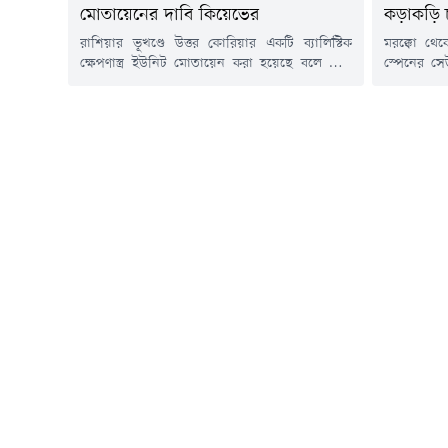
মোতায়েনের দাবি কিয়েভের
কড়াকড়ি 
রাশিয়ার ভূখণ্ডে উত্তর কোরিয়ার একটি ব্যালিস্টিক
মরক্কো থে
ক্ষেপণাস্ত্র ইউনিট মোতায়েন করা হয়েছে বলে দাবি
স্পেনের সেউ
করেছে ইউক্রেনের সামরিক গোয়েন্দা সংস্থা।
নিয়ে চিন
কিয়েভের কর্মকর্তাদের ভাষ্য, ইউনিটটিতে ১২০টি
ইউনিয়নের দে
ব্যালিস্টিক ক্ষেপণাস্ত্র এবং ছয়টি লঞ্চার থাকতে পারে,
আলোচনার জন
যা ইউক্রেনের বিভিন্ন লক্ষ্যবস্তুতে হামলায় ব্যবহার করা
জরুরি বৈঠ
হতে পারে।ইউক্রেনীয় সামরিক গোয়েন্দা কর্মকর্তা
অনুপ্রবেশকা
আন্দ্রি চেরনিয়াক জানান, প্রায় ৯০ সদস্যের উত্তর
৫০০ অভিবা
কোরীয়...
প্রাথমিকভাব