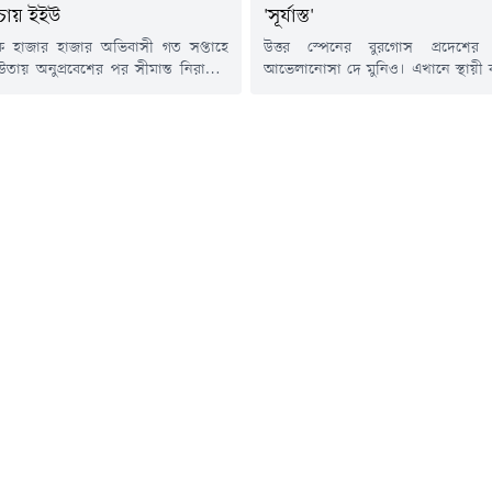
চায় ইইউ
'সূর্যাস্ত'
কে হাজার হাজার অভিবাসী গত সপ্তাহে
উত্তর স্পেনের বুরগোস প্রদেশের ছ
তায় অনুপ্রবেশের পর সীমান্ত নিরাপত্তা
আভেলানোসা দে মুনিও। এখানে স্থায়ী ব
্তিত ইউরোপের দেশগুলো। ইউরোপীয়
কম।নেই কোনো রেস্তোরাঁ বা দোকান
শগুলোর স্বরাষ্ট্রমন্ত্রীরা এই বিষয়টি নিয়ে
থাকলেও সেটি বছরের বেশিরভাগ সময় 
্য ভিডিও কনফারেন্সের মাধ্যমে একটি
গ্রামের একমাত্র মুদি দোকানও বহুদি
ক করবেন।স্পেনের হিসাব অনুযায়ী,
পর্যটকদের আনাগোনাও প্রায় নেই 
রীদের মধ্যে এখন পর্যন্ত প্রায় ৬৯ হাজার
গ্রামটির পরিবেশ সবসময়ই শান্ত। ল্যাভ
সী এখন মরক্কোয় ফিরে গেছেন। যদিও
ঝোপে মৌমাছির গুঞ্জন, শালিক পাখির..
ে...