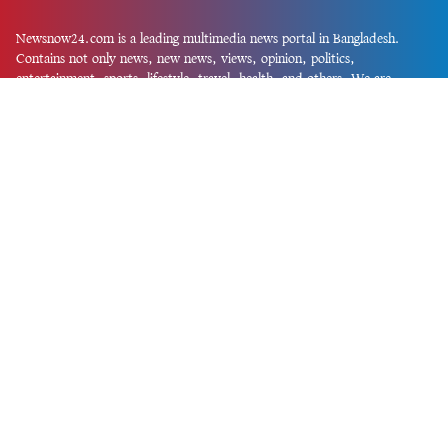
Newsnow24.com is a leading multimedia news portal in Bangladesh.
Contains not only news, new news, views, opinion, politics,
entertainment, sports, lifestyle, travel, health, and others. We are
committed to focusing on Probash news all around the world with
visuals.
তথ্য অধিদফতরের নিবন্ধন নম্বর :১৩৫
Dhaka Office:
House-55, Road-08, Block-D, Niketon, Gulshan-1,
Dhaka-1212.
Phone:
+880 1856 195 622
(WhatsApp)
Phone:
+880 1869 913 486
Chittagong office:
House-85/A, Road-7, 5th Floor, O.R.Nizam Road
R/A, 15 No. Bagmoniram,Panchlaish, Chattogram 4000.
Phone:
+880 1850 414 847
Phone:
+880 1313 427 319
Email:
newsnow24official@gmail.com
Design and Developed by
Md. Asif Iqbal
Privacy Policy
Contact Us