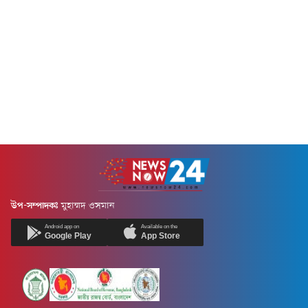
উপ-সম্পাদকঃ
মুহাম্মদ ওসমান
Android app on
Available on the
Google Play
App Store