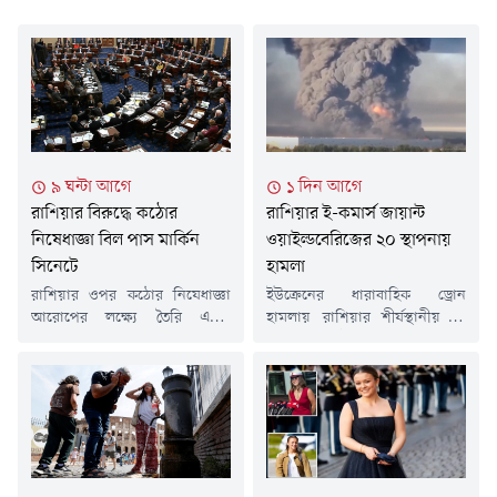
৯ ঘন্টা আগে
১ দিন আগে
রাশিয়ার বিরুদ্ধে কঠোর
রাশিয়ার ই-কমার্স জায়ান্ট
নিষেধাজ্ঞা বিল পাস মার্কিন
ওয়াইল্ডবেরিজের ২০ স্থাপনায়
সিনেটে
হামলা
রাশিয়ার ওপর কঠোর নিষেধাজ্ঞা
ইউক্রেনের ধারাবাহিক ড্রোন
আরোপের লক্ষ্যে তৈরি একটি
হামলায় রাশিয়ার শীর্ষস্থানীয় ই-
গুরুত্বপূর্ণ বিল পাস করেছে
কমার্স প্রতিষ্ঠান ওয়াইল্ডবেরিজের
যুক্তরাষ্ট্রের সিনেট। শুক্রবার বিপুল
গুদাম ও সরবরাহব্যবস্থা
ভোটে পাস হওয়া এই বিল এখন
মারাত্মকভাবে ক্ষতিগ্রস্ত হয়েছে।
প্রতিনিধি পরিষদে (হাউস অব
এতে শুধু প্রতিষ্ঠানটি নয়, হাজারো
রিপ্রেজেন্টেটিভস) পাঠানো
ক্ষুদ্র ব্যবসা ও অনলাইন বিক্রেতাও
হবে।'লিন্ডসে ও. গ্রাহাম স্যাংশনিং
বড় ধরনের আর্থিক সংকটে
রাশিয়া অ্যান্ড ইরান অ্যাক্ট অব
পড়েছেন।শুক্রবার (৭ আগস্ট) বার্তা
২০২৬' নামের বিলটি সিনেটে
সংস্থা রয়টার্সের প্রতিবেদনে বলা