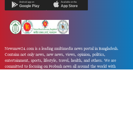
Android app on
Available on the
Google Play
App Store
Newsnow24.com is a leading multimedia news portal in Bangladesh.
Contains not only news, new news, views, opinion, politics,
entertainment, sports, lifestyle, travel, health, and others. We are
committed to focusing on Probash news all around the world with
visuals.
তথ্য অধিদফতরের নিবন্ধন নম্বর :১৩৫
Dhaka Office:
House-55, Road-08, Block-D, Niketon, Gulshan-1,
Dhaka-1212.
Phone:
+880 1856 195 622
(WhatsApp)
Phone:
+880 1869 913 486
Chittagong office:
House-85/A, Road-7, 5th Floor, O.R.Nizam Road
R/A, 15 No. Bagmoniram,Panchlaish, Chattogram 4000.
Phone:
+880 1850 414 847