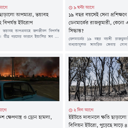
 আগে
৯ ঘন্টা আগে
 ছাড়ালো তাপমাত্রা, ভয়াবহ
১৯ বছর বয়সেই সেনা প্রশিক্ষণে
ে বিপর্যস্ত ইউরোপ
ডেনমার্কের রাজকুমারী, কেনো 
সিদ্ধান্ত?
ভয়াবহ তাপপ্রবাহে জনজীবন বিপর্যস্ত
। তীব্র গরমের কারণে ইতালির সব বড়
ডেনমার্কের ১৯ বছর বয়সী রাজকুমা
্চ তাপ সতর্কতা (রেড অ্যালার্ট) জারি করা
বাধ্যতামূলক সামরিক সেবায় যোগ
 সময়ে অস্ট্রিয়ায় সর্বোচ্চ তাপমাত্রার
ইউরোপজুড়ে পরিবর্তিত নিরাপত্তা পর
ড হয়েছে, ফ্রান্সে দাবানল ছড়িয়ে পড়েছে
প্রতিরক্ষা সক্ষমতা বাড়ানোর অংশ হ
ের বিভিন্ন দেশে বিদ্যুৎ ও পরিবহন
যখন সামরিক নিয়োগ সম্প্রসারণ করছ
 বড় ধরনের চাপ তৈরি হয়েছে।চলমান
সময় রাজপরিবারের এই সদস্যের সে
 ইউরোপের বেশ...
যোগ দেওয়া ব্যাপক আলোচনার জন্
রাজকুমারী ইসাবেলা ডেনমার্কের রাজা দ
ও রানি মেরির কন্যা। রাজপরিবারের...
আগে
২ দিন আগে
শ ক্ষেপণাস্ত্র ও ড্রোন হামলা,
ইইউতে দাবানলে ক্ষতি ছাড়ালো
বিলিয়ন ইউরো, পুড়েছে সাড়ে ৪