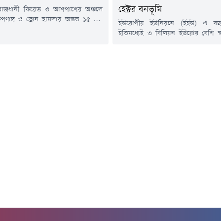
হেক্টর বনভূমি
 রাজধানী কিয়েভ ও আশপাশের অঞ্চলে
েপণাস্ত্র ও ড্রোন হামলায় অন্তত ১৫ জন
ইউরোপীয় ইউনিয়নে (ইইউ) এ বছ
ছেন। এ ঘটনায় আহত হয়েছেন আরও
ইতিমধ্যেই ৩ বিলিয়ন ইউরোর বেশি ক্
নুষ।বুধবার ইউক্রেনের স্থানীয় কর্তৃপক্ষ
ইউরোপীয় কমিশনের বার্ষিক গড়
 রাতভর চালানো এই হামলায় আবাসিক
ক্ষতিকেও ছাড়িয়ে গেছে।ফাইন্যান্সিয়া
্ন স্থাপনা ক্ষতিগ্রস্ত হয়েছে। চার বছরের
প্রতিবেদনে এই তথ্য উঠে এসেছে।ফ্রা
ে চলা রাশিয়ার পূর্ণমাত্রার আগ্রাসনের
পর্তুগাল, গ্রিস ও রোমানিয়ায় চলমান
মৌসুমের প্রথম দুই মাসেই প্রায় সাড়ে চা
জমি আগুনে ভস্মীভূত হয়েছে। প্রতিবেদন