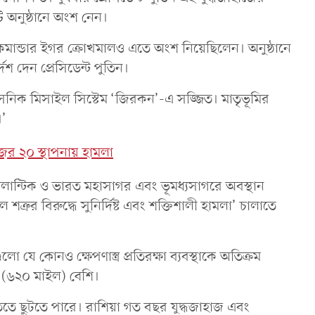
 অনুষ্ঠানে অংশ নেন।
েটের কমান্ডার ইগর ক্রোখমালও এতে অংশ নিয়েছিলেন। অনুষ্ঠানে
েশ দেন প্রেসিডেন্ট পুতিন।
নিক মিসাইল সিস্টেম ‘জিরকন’-এ সজ্জিত। মাতৃভূমির
।’
জের ২০ স্থাপনায় হামলা
ি আটলান্টিক ও ভারত মহাসাগর এবং ভূমধ্যসাগরে অবস্থান
ত্রুর বিরুদ্ধে সুনির্দিষ্ট এবং শক্তিশালী হামলা’ চালাতে
ো যে কোনও ক্ষেপণাস্ত্র প্রতিরক্ষা ব্যবস্থাকে অতিক্রম
 (৬২০ মাইল) বেশি।
তিতে ছুটতে পারে। রাশিয়া গত বছর যুদ্ধজাহাজ এবং