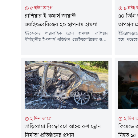
৫ ঘন্টা আগে
৯ ঘন্টা
রাশিয়ার ই-কমার্স জায়ান্ট
৪০ ডিগ্রি
ওয়াইল্ডবেরিজের ২০ স্থাপনায় হামলা
তাপপ্রবাহ
ইউক্রেনের ধারাবাহিক ড্রোন হামলায় রাশিয়ার
ইউরোপজুড়ে 
শীর্ষস্থানীয় ই-কমার্স প্রতিষ্ঠান ওয়াইল্ডবেরিজের গুদাম
হয়ে পড়েছে
ও সরবরাহব্যবস্থা মারাত্মকভাবে ক্ষতিগ্রস্ত হয়েছে। এতে
শহরে সর্বোচ
শুধু প্রতিষ্ঠানটি নয়, হাজারো ক্ষুদ্র ব্যবসা ও অনলাইন
হয়েছে। একই
বিক্রেতাও বড় ধরনের আর্থিক সংকটে পড়েছেন।
নতুন রেকর্
শুক্রবার (৭ আগস্ট) বার্তা সংস্থা রয়টার্সের প্রতিবেদনে
এবং ইউরোপ
বলা হয়, গত ১৮ জুলাই থেকে রাশিয়ার বিভিন্ন
ব্যবস্থায়
এলাকায় ওয়াইল্ডবেরিজের গুদাম লক্ষ্য করে প্রায়...
তাপপ্রবাহে
২ দিন আগে
২ দিন 
গাড়িবোমা বিস্ফোরণে আহত রুশ ড্রোন
কিয়েভে রু
নির্মাতা প্রতিষ্ঠানের প্রধান
নিহত ১৫