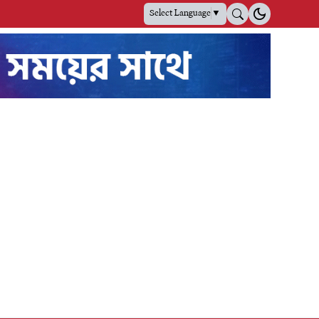
Select Language
▼