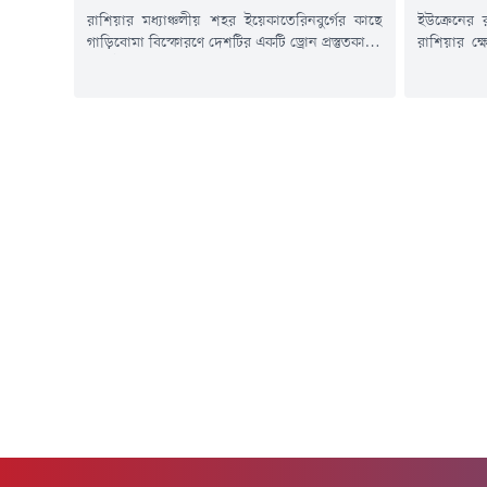
রাশিয়ার মধ্যাঞ্চলীয় শহর ইয়েকাতেরিনবুর্গের কাছে
ইউক্রেনের
গাড়িবোমা বিস্ফোরণে দেশটির একটি ড্রোন প্রস্তুতকারক
রাশিয়ার ক্ষ
প্রতিষ্ঠানের প্রধান গুরুতর আহত হয়েছেন। আজ
নিহত হয়ে
বুধবার (৫ আগস্ট) জরুরি বিভাগের কর্মকর্তারা এ তথ্য
কয়েক ডজন মা
জানিয়েছেন। তুর্কিয়া টুডের প্রতিবেদনে এ তথ্য উঠে
জানিয়েছে,
এসেছে।আহত ভ্লাদিমির তাকাচুক 'উরালদ্রোনজাভোদ'
ভবন ও বিভিন
নামের প্রতিষ্ঠানটির প্রধান। বর্তমানে তিনি
বেশি সময় ধর
হাসপাতালের নিবিড় পরিচর্যা কেন্দ্রে (আইসিইউ)
মধ্যে এটি...
চিকিৎসাধীন। রুশ রাষ্ট্রীয় বার্তা...