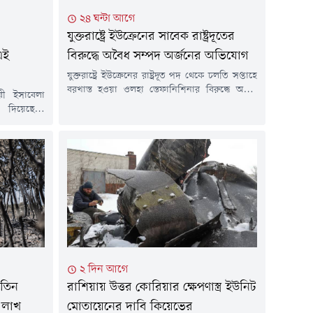
২৪ ঘন্টা আগে
যুক্তরাষ্ট্রে ইউক্রেনের সাবেক রাষ্ট্রদূতের
এই
বিরুদ্ধে অবৈধ সম্পদ অর্জনের অভিযোগ
যুক্তরাষ্ট্রে ইউক্রেনের রাষ্ট্রদূত পদ থেকে চলতি সপ্তাহে
বরখাস্ত হওয়া ওলহা স্তেফানিশিনার বিরুদ্ধে অবৈধ
রী ইসাবেলা
সম্পদ অর্জন ও সম্পদের তথ্য গোপনের অভিযোগ
 দিয়েছেন।
আনা হয়েছে।বৃহস্পতিবার (৬ আগস্ট) ইউক্রেনের
িস্থিতি এবং
কর্তৃপক্ষ বিষয়টি জানায়। দুর্নীতিবিরোধী তদন্তে এটি
িসেবে দেশটি
সর্বশেষ উচ্চপদস্থ কর্মকর্তার বিরুদ্ধে পদক্ষেপ।
ে, ঠিক সেই
রয়টার্সের প্রতিবেদনে এ তথ্য উঠে এসেছে।রাষ্ট্রদূত
নাবাহিনীতে
হওয়ার আগে উপ-প্রধানমন্ত্রীর দায়িত্বে থাকা
ম দিয়েছে।
স্তেফানিশিনা দুটি অ্যাপার্টমেন্টসহ...
শম ফ্রেডেরিক
২ দিন আগে
 তিন
রাশিয়ায় উত্তর কোরিয়ার ক্ষেপণাস্ত্র ইউনিট
 লাখ
মোতায়েনের দাবি কিয়েভের