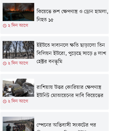
কিয়েভে রুশ ক্ষেপণাস্ত্র ও ড্রোন হামলা,
নিহত ১৫
২ দিন আগে
ইইউতে দাবানলে ক্ষতি ছাড়ালো তিন
বিলিয়ন ইউরো, পুড়েছে সাড়ে ৪ লাখ
হেক্টর বনভূমি
২ দিন আগে
রাশিয়ায় উত্তর কোরিয়ার ক্ষেপণাস্ত্র
ইউনিট মোতায়েনের দাবি কিয়েভের
২ দিন আগে
স্পেনের অভিবাসী সংকটের পর