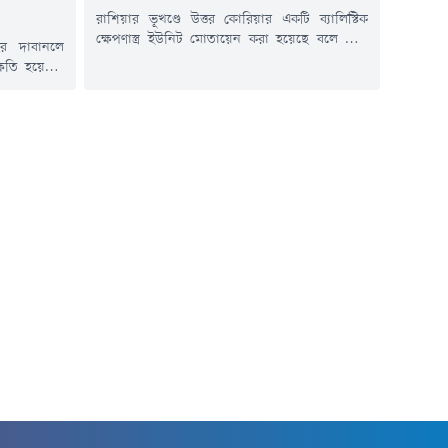
রাশিয়ার ভূখণ্ডে উত্তর কোরিয়ার একটি ব্যালিস্টিক
ক্ষেপণাস্ত্র ইউনিট মোতায়েন করা হয়েছে বলে দাবি
র দাবানলে
করেছে ইউক্রেনের সামরিক গোয়েন্দা সংস্থা।
ষতি হয়েছে।
কিয়েভের কর্মকর্তাদের ভাষ্য, ইউনিটটিতে ১২০টি
 আনুমানিক
ব্যালিস্টিক ক্ষেপণাস্ত্র এবং ছয়টি লঞ্চার থাকতে পারে,
ল টাইমসের এক
যা ইউক্রেনের বিভিন্ন লক্ষ্যবস্তুতে হামলায় ব্যবহার করা
ন্স, স্পেন,
হতে পারে।ইউক্রেনীয় সামরিক গোয়েন্দা কর্মকর্তা
 অগ্নিকাণ্ড
আন্দ্রি চেরনিয়াক জানান, প্রায় ৯০ সদস্যের উত্তর
র লাখ হেক্টর
কোরীয়...
ে বলা...