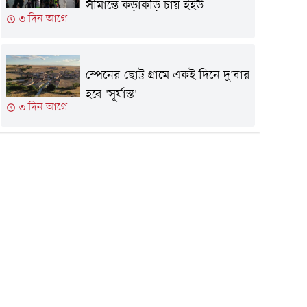
সীমান্তে কড়াকড়ি চায় ইইউ
৩ দিন আগে
স্পেনের ছোট্ট গ্রামে একই দিনে দু'বার
হবে 'সূর্যাস্ত'
৩ দিন আগে