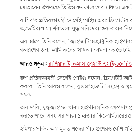
মোতায়েন উপলক্ষে ভিডিও কনফারেন্সের মাধ্যমে একটি
রাশিয়ার প্রতিরক্ষামন্ত্রী সের্গেই শোইগু এবং ফ্রিগ
অ্যাডমিরাল গোর্শকভকে যুদ্ধ পরিষেবা শুরু করার নির্দ
এর আগে তিনি বলেন, ‘জাহাজটি অত্যাধুনিক হাইপারস
কল্যাণের জন্য আমি ক্রুদের সাফল্য কামনা করতে চাই
আরও পড়ুন:
রাশিয়ার ই-কমার্স জায়ান্ট ওয়াইল্ডবেরি
রুশ প্রতিরক্ষামন্ত্রী সের্গেই শোইগু বলেন, ফ্রিগেটট
করবে। তিনি আরও বলেন, যুদ্ধজাহাজটি ‘সমুদ্রে ও স্থলে শ
সক্ষম।
তার দাবি, যুদ্ধজাহাজে থাকা হাইপারসনিক ক্ষেপণাস্ত্রগুল
করতে পারে এবং এর পাল্লা ১ হাজার কিলোমিটারেরও
হাইপারসনিক অস্ত্র মূলত শব্দের পাঁচ গুণেরও বেশি গ