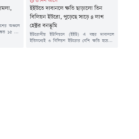
৩ দিন আগে
হামলা,
ইইউতে দাবানলে ক্ষতি ছাড়ালো তিন
বিলিয়ন ইউরো, পুড়েছে সাড়ে ৪ লাখ
হেক্টর বনভূমি
শের অঞ্চলে
 অন্তত ১৫ জন
ইউরোপীয় ইউনিয়নে (ইইউ) এ বছর দাবানলে
য়েছেন আরও
ইতিমধ্যেই ৩ বিলিয়ন ইউরোর বেশি ক্ষতি হয়েছে।
ীয় কর্তৃপক্ষ
ইউরোপীয় কমিশনের বার্ষিক গড় আনুমানিক
লায় আবাসিক
ক্ষতিকেও ছাড়িয়ে গেছে।ফাইন্যান্সিয়াল টাইমসের এক
ে। চার বছরের
প্রতিবেদনে এই তথ্য উঠে এসেছে।ফ্রান্স, স্পেন,
ার আগ্রাসনের
পর্তুগাল, গ্রিস ও রোমানিয়ায় চলমান অগ্নিকাণ্ড
মৌসুমের প্রথম দুই মাসেই প্রায় সাড়ে চার লাখ হেক্টর
জমি আগুনে ভস্মীভূত হয়েছে। প্রতিবেদনে বলা...