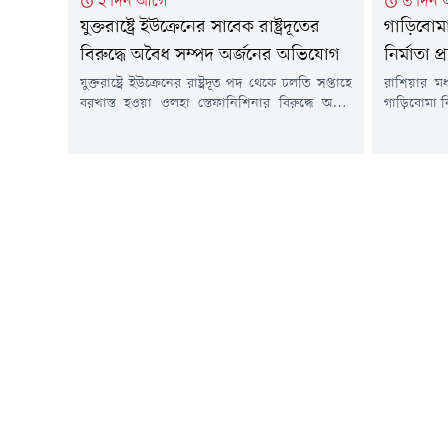
২ দিন আগে
৩ দিন
যুক্তরাষ্ট্রে ইউক্রেনের সাবেক রাষ্ট্রদূতের
গাড়িবোমা
বিরুদ্ধে অবৈধ সম্পদ অর্জনের অভিযোগ
নির্মাতা প্
যুক্তরাষ্ট্রে ইউক্রেনের রাষ্ট্রদূত পদ থেকে চলতি সপ্তাহে
রাশিয়ার মধ
বরখাস্ত হওয়া ওলহা স্তেফানিশিনার বিরুদ্ধে অবৈধ
গাড়িবোমা ব
সম্পদ অর্জন ও সম্পদের তথ্য গোপনের অভিযোগ
প্রতিষ্ঠা
আনা হয়েছে।বৃহস্পতিবার (৬ আগস্ট) ইউক্রেনের
বুধবার (৫ আ
কর্তৃপক্ষ বিষয়টি জানায়। দুর্নীতিবিরোধী তদন্তে এটি
জানিয়েছেন।
সর্বশেষ উচ্চপদস্থ কর্মকর্তার বিরুদ্ধে পদক্ষেপ।
এসেছে।আহত 
রয়টার্সের প্রতিবেদনে এ তথ্য উঠে এসেছে।রাষ্ট্রদূত
নামের প্র
হওয়ার আগে উপ-প্রধানমন্ত্রীর দায়িত্বে থাকা
হাসপাতালের
স্তেফানিশিনা দুটি অ্যাপার্টমেন্টসহ...
চিকিৎসাধীন। র