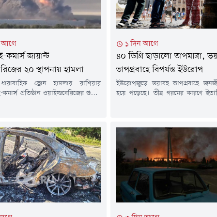
টা আগে
১ দিন আগে
-কমার্স জায়ান্ট
৪০ ডিগ্রি ছাড়ালো তাপমাত্রা, ভ
েরিজের ২০ স্থাপনায় হামলা
তাপপ্রবাহে বিপর্যস্ত ইউরোপ
 ধারাবাহিক ড্রোন হামলায় রাশিয়ার
ইউরোপজুড়ে ভয়াবহ তাপপ্রবাহে জনজীব
 ই-কমার্স প্রতিষ্ঠান ওয়াইল্ডবেরিজের গুদাম
হয়ে পড়েছে। তীব্র গরমের কারণে ইত
স্থা মারাত্মকভাবে ক্ষতিগ্রস্ত হয়েছে। এতে
শহরে সর্বোচ্চ তাপ সতর্কতা (রেড অ্যালার
ঠানটি নয়, হাজারো ক্ষুদ্র ব্যবসা ও অনলাইন
হয়েছে। একই সময়ে অস্ট্রিয়ায় সর্বোচ্চ
 বড় ধরনের আর্থিক সংকটে পড়েছেন।
নতুন রেকর্ড হয়েছে, ফ্রান্সে দাবানল 
আগস্ট) বার্তা সংস্থা রয়টার্সের প্রতিবেদনে
এবং ইউরোপের বিভিন্ন দেশে বিদ্যু
ত ১৮ জুলাই থেকে রাশিয়ার বিভিন্ন
ব্যবস্থায় বড় ধরনের চাপ তৈরি হ
ল্ডবেরিজের গুদাম লক্ষ্য করে প্রায়...
তাপপ্রবাহে ইউরোপের বেশ...