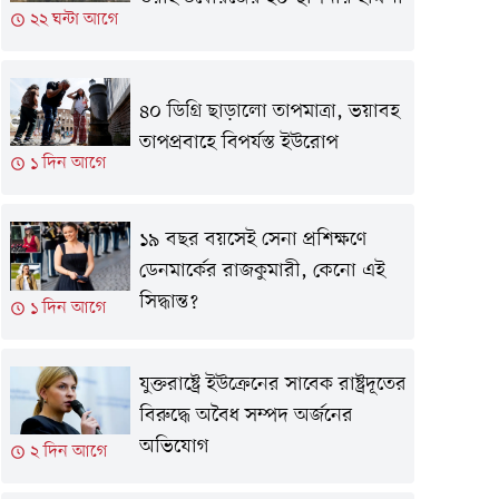
২২ ঘন্টা আগে
৪০ ডিগ্রি ছাড়ালো তাপমাত্রা, ভয়াবহ
তাপপ্রবাহে বিপর্যস্ত ইউরোপ
১ দিন আগে
১৯ বছর বয়সেই সেনা প্রশিক্ষণে
ডেনমার্কের রাজকুমারী, কেনো এই
সিদ্ধান্ত?
১ দিন আগে
যুক্তরাষ্ট্রে ইউক্রেনের সাবেক রাষ্ট্রদূতের
বিরুদ্ধে অবৈধ সম্পদ অর্জনের
অভিযোগ
২ দিন আগে