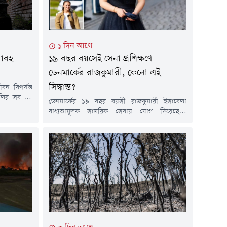
১ দিন আগে
য়াবহ
১৯ বছর বয়সেই সেনা প্রশিক্ষণে
ডেনমার্কের রাজকুমারী, কেনো এই
সিদ্ধান্ত?
ন বিপর্যস্ত
ালির সব বড়
ডেনমার্কের ১৯ বছর বয়সী রাজকুমারী ইসাবেলা
্ট) জারি করা
বাধ্যতামূলক সামরিক সেবায় যোগ দিয়েছেন।
 তাপমাত্রার
ইউরোপজুড়ে পরিবর্তিত নিরাপত্তা পরিস্থিতি এবং
ছড়িয়ে পড়েছে
প্রতিরক্ষা সক্ষমতা বাড়ানোর অংশ হিসেবে দেশটি
ৎ ও পরিবহন
যখন সামরিক নিয়োগ সম্প্রসারণ করছে, ঠিক সেই
য়েছে।চলমান
সময় রাজপরিবারের এই সদস্যের সেনাবাহিনীতে
যোগ দেওয়া ব্যাপক আলোচনার জন্ম দিয়েছে।
রাজকুমারী ইসাবেলা ডেনমার্কের রাজা দশম ফ্রেডেরিক
ও রানি মেরির কন্যা। রাজপরিবারের...