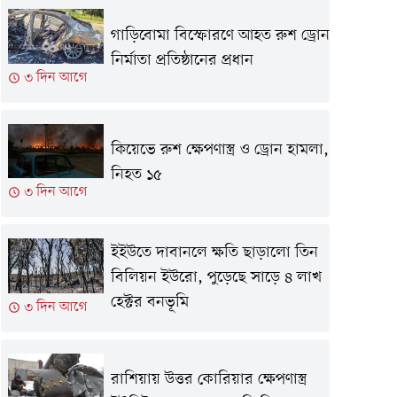
গাড়িবোমা বিস্ফোরণে আহত রুশ ড্রোন
নির্মাতা প্রতিষ্ঠানের প্রধান
৩ দিন আগে
কিয়েভে রুশ ক্ষেপণাস্ত্র ও ড্রোন হামলা,
নিহত ১৫
৩ দিন আগে
ইইউতে দাবানলে ক্ষতি ছাড়ালো তিন
বিলিয়ন ইউরো, পুড়েছে সাড়ে ৪ লাখ
হেক্টর বনভূমি
৩ দিন আগে
রাশিয়ায় উত্তর কোরিয়ার ক্ষেপণাস্ত্র