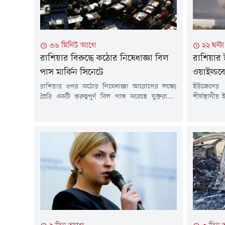
৩৬ মিনিট আগে
২২ ঘন্
রাশিয়ার বিরুদ্ধে কঠোর নিষেধাজ্ঞা বিল
রাশিয়ার ই
পাস মার্কিন সিনেটে
ওয়াইল্ডব
রাশিয়ার ওপর কঠোর নিষেধাজ্ঞা আরোপের লক্ষ্যে
ইউক্রেনের
তৈরি একটি গুরুত্বপূর্ণ বিল পাস করেছে যুক্তরাষ্ট্রের
শীর্ষস্থানীয়
সিনেট। শুক্রবার বিপুল ভোটে পাস হওয়া এই বিল
ও সরবরাহব্যব
এখন প্রতিনিধি পরিষদে (হাউস অব রিপ্রেজেন্টেটিভস)
শুধু প্রতিষ্
পাঠানো হবে।'লিন্ডসে ও. গ্রাহাম স্যাংশনিং রাশিয়া
বিক্রেতাও
অ্যান্ড ইরান অ্যাক্ট অব ২০২৬' নামের বিলটি সিনেটে
শুক্রবার (৭ 
৮৬-১১ ভোটে অনুমোদন পায়। বিলটির অন্যতম
বলা হয়, গ
উদ্যোক্তা ছিলেন দক্ষিণ...
এলাকায় ওয়াই