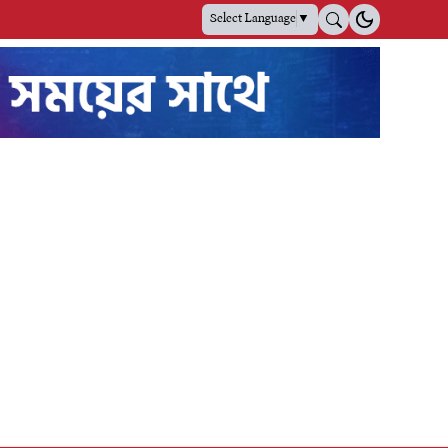
Select Language
▼