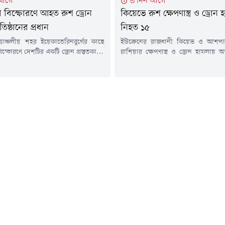
 আগে
৩ দিন আগে
 বিস্ফোরণে আহত রুশ ড্রোন
কিয়েভে রুশ ক্ষেপণাস্ত্র ও ড্রোন 
রতিষ্ঠানের প্রধান
নিহত ১৫
্যাঞ্চলীয় শহর ইয়েকাতেরিনবুর্গের কাছে
ইউক্রেনের রাজধানী কিয়েভ ও আশপা
িস্ফোরণে দেশটির একটি ড্রোন প্রস্তুতকারক
রাশিয়ার ক্ষেপণাস্ত্র ও ড্রোন হামলায়
নের প্রধান গুরুতর আহত হয়েছেন। আজ
নিহত হয়েছেন। এ ঘটনায় আহত হ
গস্ট) জরুরি বিভাগের কর্মকর্তারা এ তথ্য
কয়েক ডজন মানুষ।বুধবার ইউক্রেনের স্থান
 তুর্কিয়া টুডের প্রতিবেদনে এ তথ্য উঠে
জানিয়েছে, রাতভর চালানো এই হাম
ভ্লাদিমির তাকাচুক 'উরালদ্রোনজাভোদ'
ভবন ও বিভিন্ন স্থাপনা ক্ষতিগ্রস্ত হয়েছ
তিষ্ঠানটির প্রধান। বর্তমানে তিনি
বেশি সময় ধরে চলা রাশিয়ার পূর্ণমাত্র
 নিবিড় পরিচর্যা কেন্দ্রে (আইসিইউ)
মধ্যে এটি...
ুশ রাষ্ট্রীয় বার্তা...