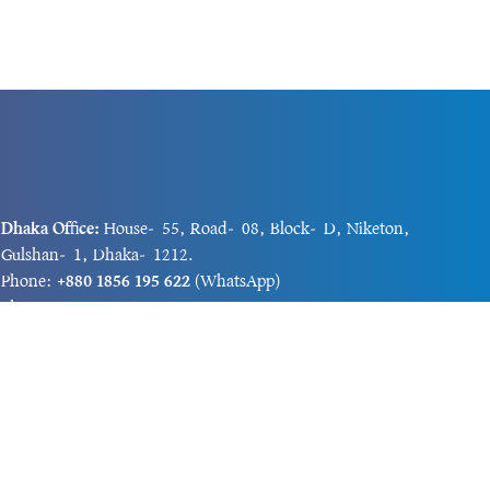
Dhaka Office:
House-55, Road-08, Block-D, Niketon,
Gulshan-1, Dhaka-1212.
Phone:
+880 1856 195 622
(WhatsApp)
Phone:
+880 1869 913 486
Chittagong office:
House-85/A, Road-7, 5th Floor,
O.R.Nizam Road R/A, 15 No. Bagmoniram,Panchlaish,
Chattogram 4000.
Phone:
+880 1850 414 847
Phone:
+880 1313 427 319
Email:
newsnow24official@gmail.com