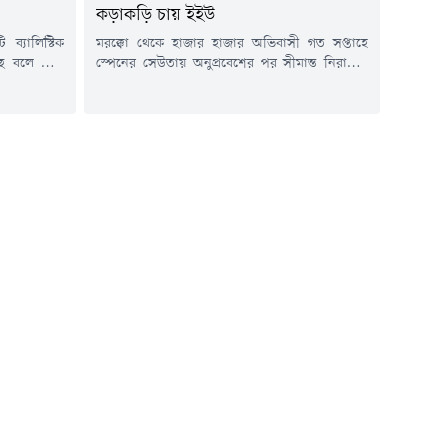
কড়াকড়ি চায় ইইউ
ব্যালিস্টিক
মরক্কো থেকে হাজার হাজার অভিবাসী গত সপ্তাহে
ছে বলে দাবি
স্পেনের সেউতায় অনুপ্রবেশের পর সীমান্ত নিরাপত্তা
দা সংস্থা।
নিয়ে চিন্তিত ইউরোপের দেশগুলো। ইউরোপীয়
টটিতে ১২০টি
ইউনিয়নের দেশগুলোর স্বরাষ্ট্রমন্ত্রীরা এই বিষয়টি নিয়ে
র থাকতে পারে,
আলোচনার জন্য ভিডিও কনফারেন্সের মাধ্যমে একটি
য় ব্যবহার করা
জরুরি বৈঠক করবেন।স্পেনের হিসাব অনুযায়ী,
া কর্মকর্তা
অনুপ্রবেশকারীদের মধ্যে এখন পর্যন্ত প্রায় ৬৯ হাজার
স্যের উত্তর
৫০০ অভিবাসী এখন মরক্কোয় ফিরে গেছেন। যদিও
প্রাথমিকভাবে...