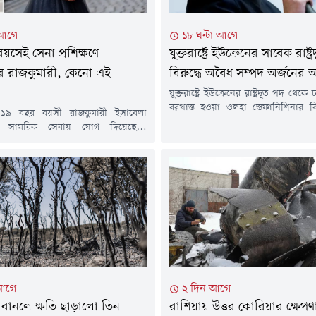
 আগে
১৮ ঘন্টা আগে
য়সেই সেনা প্রশিক্ষণে
যুক্তরাষ্ট্রে ইউক্রেনের সাবেক রাষ্ট্
ের রাজকুমারী, কেনো এই
বিরুদ্ধে অবৈধ সম্পদ অর্জনের
যুক্তরাষ্ট্রে ইউক্রেনের রাষ্ট্রদূত পদ থেকে
বরখাস্ত হওয়া ওলহা স্তেফানিশিনার বি
র ১৯ বছর বয়সী রাজকুমারী ইসাবেলা
সম্পদ অর্জন ও সম্পদের তথ্য গোপ
ূলক সামরিক সেবায় যোগ দিয়েছেন।
আনা হয়েছে।বৃহস্পতিবার (৬ আগস্ট)
পরিবর্তিত নিরাপত্তা পরিস্থিতি এবং
কর্তৃপক্ষ বিষয়টি জানায়। দুর্নীতিবিরোধ
 সক্ষমতা বাড়ানোর অংশ হিসেবে দেশটি
সর্বশেষ উচ্চপদস্থ কর্মকর্তার বিরুদ্
ক নিয়োগ সম্প্রসারণ করছে, ঠিক সেই
রয়টার্সের প্রতিবেদনে এ তথ্য উঠে এসেছ
িবারের এই সদস্যের সেনাবাহিনীতে
হওয়ার আগে উপ-প্রধানমন্ত্রীর দায
া ব্যাপক আলোচনার জন্ম দিয়েছে।
স্তেফানিশিনা দুটি অ্যাপার্টমেন্টসহ...
সাবেলা ডেনমার্কের রাজা দশম ফ্রেডেরিক
র কন্যা। রাজপরিবারের...
আগে
২ দিন আগে
বানলে ক্ষতি ছাড়ালো তিন
রাশিয়ায় উত্তর কোরিয়ার ক্ষেপণাস