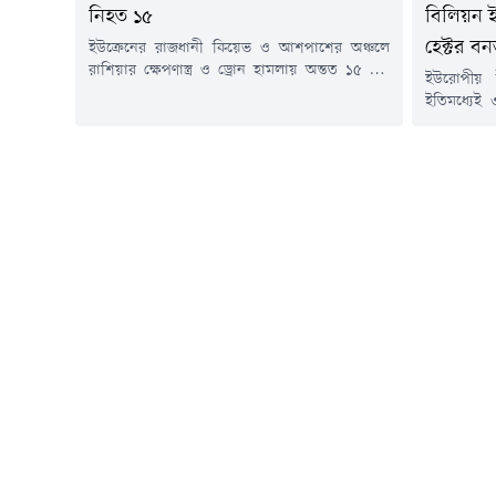
নিহত ১৫
বিলিয়ন 
হেক্টর বন
ইউক্রেনের রাজধানী কিয়েভ ও আশপাশের অঞ্চলে
রাশিয়ার ক্ষেপণাস্ত্র ও ড্রোন হামলায় অন্তত ১৫ জন
ইউরোপীয়
নিহত হয়েছেন। এ ঘটনায় আহত হয়েছেন আরও
ইতিমধ্যেই 
কয়েক ডজন মানুষ।বুধবার ইউক্রেনের স্থানীয় কর্তৃপক্ষ
ইউরোপীয়
জানিয়েছে, রাতভর চালানো এই হামলায় আবাসিক
ক্ষতিকেও ছা
ভবন ও বিভিন্ন স্থাপনা ক্ষতিগ্রস্ত হয়েছে। চার বছরের
প্রতিবেদনে
বেশি সময় ধরে চলা রাশিয়ার পূর্ণমাত্রার আগ্রাসনের
পর্তুগাল, 
মধ্যে এটি...
মৌসুমের প্রথ
জমি আগুনে ভ