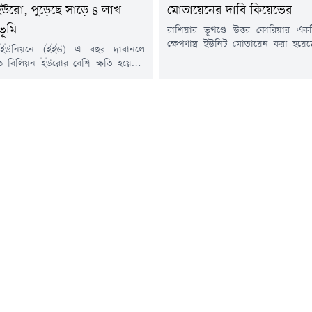
ইউরো, পুড়েছে সাড়ে ৪ লাখ
মোতায়েনের দাবি কিয়েভের
ভূমি
রাশিয়ার ভূখণ্ডে উত্তর কোরিয়ার একটি 
ক্ষেপণাস্ত্র ইউনিট মোতায়েন করা হয়ে
 ইউনিয়নে (ইইউ) এ বছর দাবানলে
করেছে ইউক্রেনের সামরিক গোয়েন্
৩ বিলিয়ন ইউরোর বেশি ক্ষতি হয়েছে।
কিয়েভের কর্মকর্তাদের ভাষ্য, ইউনি
 কমিশনের বার্ষিক গড় আনুমানিক
ব্যালিস্টিক ক্ষেপণাস্ত্র এবং ছয়টি লঞ্চা
ড়িয়ে গেছে।ফাইন্যান্সিয়াল টাইমসের এক
যা ইউক্রেনের বিভিন্ন লক্ষ্যবস্তুতে হামলা
 এই তথ্য উঠে এসেছে।ফ্রান্স, স্পেন,
হতে পারে।ইউক্রেনীয় সামরিক গোয়েন্দ
গ্রিস ও রোমানিয়ায় চলমান অগ্নিকাণ্ড
আন্দ্রি চেরনিয়াক জানান, প্রায় ৯০ সদ
ম দুই মাসেই প্রায় সাড়ে চার লাখ হেক্টর
কোরীয়...
স্মীভূত হয়েছে। প্রতিবেদনে বলা...