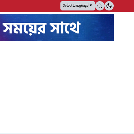
Select Language
▼