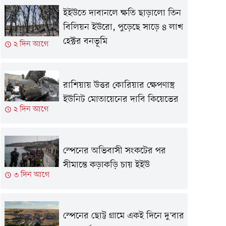
ইইউতে দাবানলে ক্ষতি ছাড়ালো তিন
বিলিয়ন ইউরো, পুড়েছে সাড়ে ৪ লাখ
হেক্টর বনভূমি
২ দিন আগে
রাশিয়ায় উত্তর কোরিয়ার ক্ষেপণাস্ত্র
ইউনিট মোতায়েনের দাবি কিয়েভের
২ দিন আগে
স্পেনের অভিবাসী সংকটের পর
সীমান্তে কড়াকড়ি চায় ইইউ
৩ দিন আগে
স্পেনের ছোট্ট গ্রামে একই দিনে দু'বার