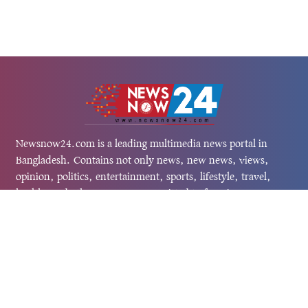
Newsnow24.com is a leading multimedia news portal in
Bangladesh. Contains not only news, new news, views,
opinion, politics, entertainment, sports, lifestyle, travel,
health, and others. We are committed to focusing on
Probash news all around the world with visuals.
তথ্য অধিদফতরের নিবন্ধন নম্বর :১৩৫