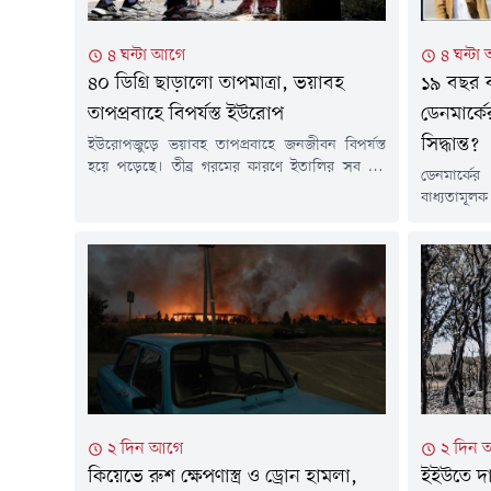
৪ ঘন্টা আগে
৪ ঘন্টা
৪০ ডিগ্রি ছাড়ালো তাপমাত্রা, ভয়াবহ
১৯ বছর ব
তাপপ্রবাহে বিপর্যস্ত ইউরোপ
ডেনমার্ক
সিদ্ধান্ত?
ইউরোপজুড়ে ভয়াবহ তাপপ্রবাহে জনজীবন বিপর্যস্ত
হয়ে পড়েছে। তীব্র গরমের কারণে ইতালির সব বড়
ডেনমার্কে
শহরে সর্বোচ্চ তাপ সতর্কতা (রেড অ্যালার্ট) জারি করা
বাধ্যতাম
হয়েছে। একই সময়ে অস্ট্রিয়ায় সর্বোচ্চ তাপমাত্রার
ইউরোপজুড়ে 
নতুন রেকর্ড হয়েছে, ফ্রান্সে দাবানল ছড়িয়ে পড়েছে
প্রতিরক্ষা
এবং ইউরোপের বিভিন্ন দেশে বিদ্যুৎ ও পরিবহন
যখন সামরি
ব্যবস্থায় বড় ধরনের চাপ তৈরি হয়েছে।চলমান
সময় রাজপর
তাপপ্রবাহে ইউরোপের বেশ...
যোগ দেওয়
রাজকুমারী ই
ও রানি মেরি
২ দিন আগে
২ দিন 
কিয়েভে রুশ ক্ষেপণাস্ত্র ও ড্রোন হামলা,
ইইউতে দা