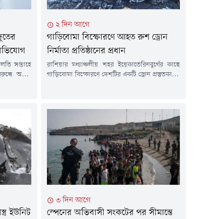
২ দিন আগে
রদূতের
গাড়িবোমা বিস্ফোরণে আহত রুশ ড্রোন
 অভিযোগ
নির্মাতা প্রতিষ্ঠানের প্রধান
 চলতি সপ্তাহে
রাশিয়ার মধ্যাঞ্চলীয় শহর ইয়েকাতেরিনবুর্গের কাছে
রুদ্ধে অবৈধ
গাড়িবোমা বিস্ফোরণে দেশটির একটি ড্রোন প্রস্তুতকারক
নের অভিযোগ
প্রতিষ্ঠানের প্রধান গুরুতর আহত হয়েছেন। আজ
 ইউক্রেনের
বুধবার (৫ আগস্ট) জরুরি বিভাগের কর্মকর্তারা এ তথ্য
ী তদন্তে এটি
জানিয়েছেন। তুর্কিয়া টুডের প্রতিবেদনে এ তথ্য উঠে
ধে পদক্ষেপ।
এসেছে।আহত ভ্লাদিমির তাকাচুক 'উরালদ্রোনজাভোদ'
ে।রাষ্ট্রদূত
নামের প্রতিষ্ঠানটির প্রধান। বর্তমানে তিনি
়িত্বে থাকা
হাসপাতালের নিবিড় পরিচর্যা কেন্দ্রে (আইসিইউ)
চিকিৎসাধীন। রুশ রাষ্ট্রীয় বার্তা...
৩ দিন আগে
্ত্র ইউনিট
স্পেনের অভিবাসী সংকটের পর সীমান্তে