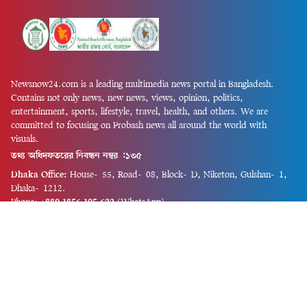
Newsnow24.com is a leading multimedia news portal in Bangladesh.
Contains not only news, new news, views, opinion, politics,
entertainment, sports, lifestyle, travel, health, and others. We are
committed to focusing on Probash news all around the world with
visuals.
তথ্য অধিদফতরের নিবন্ধন নম্বর :১৩৫
Dhaka Office:
House-55, Road-08, Block-D, Niketon, Gulshan-1,
Dhaka-1212.
Phone:
+880 1856 195 622
(WhatsApp)
Phone:
+880 1869 913 486
Chittagong office:
House-85/A, Road-7, 5th Floor, O.R.Nizam Road
R/A, 15 No. Bagmoniram,Panchlaish, Chattogram 4000.
Phone:
+880 1850 414 847
Phone:
+880 1313 427 319
Email:
newsnow24official@gmail.com