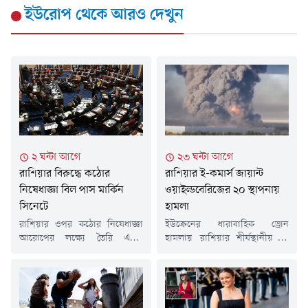
ইউরোপ
থেকে আরও দেখুন
২ ঘন্টা আগে
২৩ ঘন্টা আগে
রাশিয়ার বিরুদ্ধে কঠোর
রাশিয়ার ই-কমার্স জায়ান্ট
নিষেধাজ্ঞা বিল পাস মার্কিন
ওয়াইল্ডবেরিজের ২০ স্থাপনায়
সিনেটে
হামলা
রাশিয়ার ওপর কঠোর নিষেধাজ্ঞা
ইউক্রেনের ধারাবাহিক ড্রোন
আরোপের লক্ষ্যে তৈরি একটি
হামলায় রাশিয়ার শীর্ষস্থানীয় ই-
গুরুত্বপূর্ণ বিল পাস করেছে
কমার্স প্রতিষ্ঠান ওয়াইল্ডবেরিজের
যুক্তরাষ্ট্রের সিনেট। শুক্রবার বিপুল
গুদাম ও সরবরাহব্যবস্থা
ভোটে পাস হওয়া এই বিল এখন
মারাত্মকভাবে ক্ষতিগ্রস্ত হয়েছে।
প্রতিনিধি পরিষদে (হাউস অব
এতে শুধু প্রতিষ্ঠানটি নয়, হাজারো
রিপ্রেজেন্টেটিভস) পাঠানো
ক্ষুদ্র ব্যবসা ও অনলাইন বিক্রেতাও