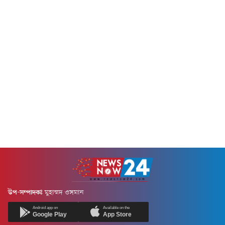
ভবন ও বিভিন্ন স্থাপনা ক্ষতিগ্রস্ত
উঠে এসেছে।ফ্রান্স, স্পেন,
হয়েছে। চার বছরের বেশি সময় ধরে
পর্তুগাল, গ্রিস ও রোমানিয়ায়
চলা রাশিয়ার পূর্ণমাত্রার আগ্রাসনের
চলমান অগ্নিকাণ্ড মৌসুমের প্রথম
মধ্যে এটি...
দুই মাসেই প্রায় সাড়ে চার লাখ
হেক্টর জমি আগুনে ভস্মীভূত
হয়েছে। প্রতিবেদনে বলা...
উপ-সম্পাদকঃ
মুহাম্মদ ওসমান
Android app on
Available on the
Google Play
App Store