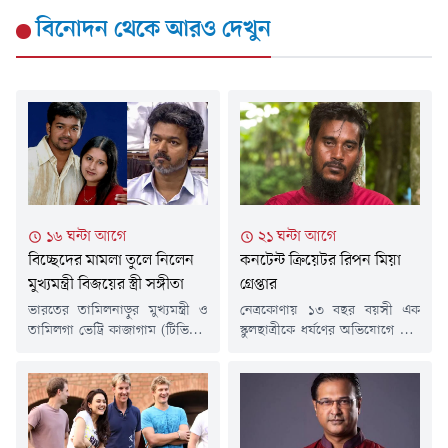
বিনোদন
থেকে আরও দেখুন
১৬ ঘন্টা আগে
২১ ঘন্টা আগে
বিচ্ছেদের মামলা তুলে নিলেন
কনটেন্ট ক্রিয়েটর রিপন মিয়া
মুখ্যমন্ত্রী বিজয়ের স্ত্রী সঙ্গীতা
গ্রেপ্তার
ভারতের তামিলনাড়ুর মুখ্যমন্ত্রী ও
নেত্রকোণায় ১৩ বছর বয়সী এক
তামিলগা ভেট্রি কাজাগাম (টিভিকে)
স্কুলছাত্রীকে ধর্ষণের অভিযোগে করা
প্রধান থালাপতি বিজয়ের সাথে
মামলার আলোচিত কনটেন্ট
বিবাহবিচ্ছেদের আবেদন প্রত্যাহার
ক্রিয়েটর রিপন মিয়াকে গ্রেপ্তার
করেছেন তাঁর স্ত্রী সঙ্গীতা স্বর্ণালিঙ্গম।
করেছে র&zwj;্যাব-১৪। গতকাল
শুক্রবার ভিডিও কনফারেন্সের
বৃহস্পতিবার (৬ আগস্ট) রাতে
মাধ্যমে আদালতের শুনানিতে অংশ
ময়মনসিংহের গৌরীপুর এলাকায়