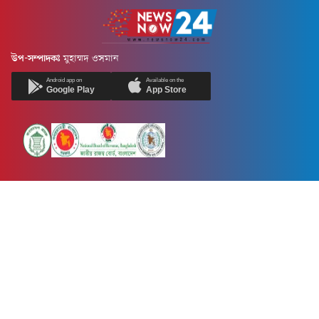
উপ-সম্পাদকঃ
মুহাম্মদ ওসমান
Android app on
Available on the
Google Play
App Store
Newsnow24.com is a leading multimedia news portal in Bangladesh.
Contains not only news, new news, views, opinion, politics,
entertainment, sports, lifestyle, travel, health, and others. We are
committed to focusing on Probash news all around the world with
visuals.
তথ্য অধিদফতরের নিবন্ধন নম্বর :১৩৫
Dhaka Office:
House-55, Road-08, Block-D, Niketon, Gulshan-1,
Dhaka-1212.
Phone:
+880 1856 195 622
(WhatsApp)