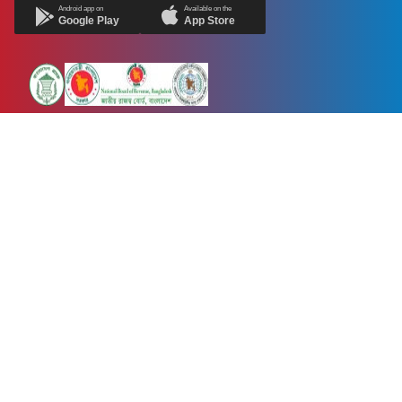
Android app on
Available on the
Google Play
App Store
Newsnow24.com is a leading multimedia news portal in Bangladesh.
Contains not only news, new news, views, opinion, politics,
entertainment, sports, lifestyle, travel, health, and others. We are
committed to focusing on Probash news all around the world with
visuals.
তথ্য অধিদফতরের নিবন্ধন নম্বর :১৩৫
Dhaka Office:
House-55, Road-08, Block-D, Niketon, Gulshan-1,
Dhaka-1212.
Phone:
+880 1856 195 622
(WhatsApp)
Phone:
+880 1869 913 486
Chittagong office:
House-85/A, Road-7, 5th Floor, O.R.Nizam Road
R/A, 15 No. Bagmoniram,Panchlaish, Chattogram 4000.
Phone:
+880 1850 414 847