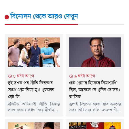
বিনোদন
থেকে আরও দেখুন
৮ ঘন্টা আগে
৯ ঘন্টা আগে
দুই দশক পর প্রীতি জিনতার
গ্রেট প্লেয়ার হিসেবে সিমপ‍্যাথি
সাথে প্রেম নিয়ে মুখ খুললেন
ছিল, আসলে সে খুনির দোসর:
ব্রেট লি
আসিফ
বলিউড অভিনেত্রী প্রীতি জিন্তার
জুলাই বিপ্লবের সময় ছাত্র-জনতার
সাথে প্রেমের গুঞ্জন নিয়ে দীর্ঘদিনের
ওপর নির্বিচারে গুলি চললেও নীরব
জল্পনার অবসান ঘটিয়ে প্রায় দুই
ছিলেন শেখ হাসিনা সরকারের
দশক পর মুখ খুলেছেন অস্ট্রেলিয়ার
সংসদ সদস্য ও জাতীয় দলের
কিংবদন্তি পেসার ব্রেট লি। তিনি
ক্রিকেটার সাকিব আল হাসান। এতে