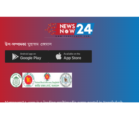
উপ-সম্পাদকঃ
মুহাম্মদ ওসমান
Android app on
Available on the
Google Play
App Store
Newsnow24.com is a leading multimedia news portal in Bangladesh.
Contains not only news, new news, views, opinion, politics,
entertainment, sports, lifestyle, travel, health, and others. We are
committed to focusing on Probash news all around the world with
visuals.
তথ্য অধিদফতরের নিবন্ধন নম্বর :১৩৫