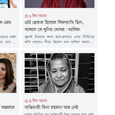
১ দিন আগে
 প্রেম
গ্রেট প্লেয়ার হিসেবে সিমপ‍্যাথি ছিল,
আসলে সে খুনির দোসর: আসিফ
রেমের গুঞ্জন
জুলাই বিপ্লবের সময় ছাত্র-জনতার ওপর নির্বিচারে
ে প্রায় দুই
গুলি চললেও নীরব ছিলেন শেখ হাসিনা সরকারের
বদন্তি পেসার
সংসদ সদস্য ও জাতীয় দলের ক্রিকেটার সাকিব আল
মধ্যে কখনোই
হাসান। এতে তার প্রতি ক্ষুব্ধ অনেকে। ফ্যসিস্টের
তারা অতীতের
দোসর আখ্যা দিয়ে তাকে জাতীয় দলের বাইরে রাখা
্ধুত্ব অটুট
হয় অন্তর্বর্তীকালীন সরকারের সময়।জুলাই বিপ্লবের
িয়ার লিগের
সময় ছাত্র-জনতার ওপর সহিংসতার ঘটনায় নীরব
থাকার অভিযোগে শেখ...
৪ দিন আগে
মন্তব্যের
অভিনেত্রী রিনা রহমান আর নেই
পর্দার পরিচিত মুখ অভিনেত্রী রিনা রহমান আর নেই।