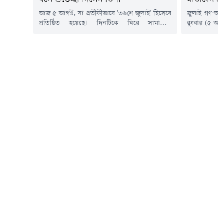
আজ ৫ আগস্ট, যা প্রতীকীভাবে '৩৬শে জুলাই' হিসেবে
জুলাই গণ-অভ
প্রতিষ্ঠিত হয়েছে। দিনটিকে ঘিরে সামাজিক
বুধবার (৫ আগ
যোগাযোগমাধ্যমে নানা ধরনের প্রতিক্রিয়া জানাচ্ছেন
বড় উন্মুক্
বিভিন্ন অঙ্গনের মানুষ। সেই তালিকায় যুক্ত হলেন
জাতীয় সংসদ
জনপ্রিয় অভিনেত্রী নুসরাত ইমরোজ তিশা।মঙ্গলবার
অ্যাভিনিউয
(৫ আগস্ট) নিজের ফেসবুক অ্যাকাউন্টে দেওয়া এক
'বর্ষা বিপ
সংক্ষিপ্ত স্ট্যাটাসে তিশা লিখেছেন, 'আজ ৩৬ জুলাই
ধানমন্ডির র
(৫ আগস্ট)। সবাইকে দ্বিতীয় স্বাধীনতা দিবসের...
জুলাই' কনস
উদ্যোগে,...