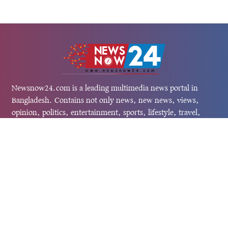
Newsnow24.com is a leading multimedia news portal in
Bangladesh. Contains not only news, new news, views,
opinion, politics, entertainment, sports, lifestyle, travel,
health, and others. We are committed to focusing on
Probash news all around the world with visuals.
তথ্য অধিদফতরের নিবন্ধন নম্বর :১৩৫