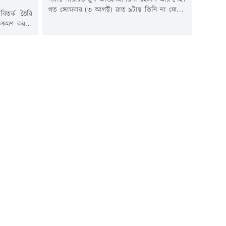
গত সোমবার (৩ আগস্ট) রাত ৯টায় তিনি না ফেরার
িতর্ক তৈরি
দেশে পাড়ি জমালেন। সামাজিক মাধ্যমে দেওয়া এক
আক্রমণ করতে
বার্তার মাধ্যমে তথ্যটি নিশ্চিত করেছে দেশের
ে কটূক্তির
অভিনয়শিল্পীদের সংগঠন 'অভিনয়শিল্পী সংঘ
 দলনেতা তথা
বাংলাদেশ'। সংগঠনটির পক্ষ থেকে প্রয়াত এই শিল্পীর
পুত্র উদয়নিধি
বিদেহী আত্মার শান্তি কামনা ও শোকসন্তপ্ত পরিবারের
ে চেন্নাইয়ের
প্রতি গভীর...
কে গ্রেপ্তার
কে...