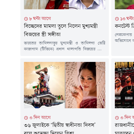
৮ ঘন্টা আগে
১৩ ঘন্
বিচ্ছেদের মামলা তুলে নিলেন মুখ্যমন্ত্রী
কনটেন্ট ক
বিজয়ের স্ত্রী সঙ্গীতা
নেত্রকোণায় 
অভিযোগে ক
ভারতের তামিলনাড়ুর মুখ্যমন্ত্রী ও তামিলগা ভেট্রি
রিপন মিয়া
কাজাগাম (টিভিকে) প্রধান থালাপতি বিজয়ের সাথে
গতকাল বৃহস
বিবাহবিচ্ছেদের আবেদন প্রত্যাহার করেছেন তাঁর স্ত্রী
গৌরীপুর এল
সঙ্গীতা স্বর্ণালিঙ্গম। শুক্রবার ভিডিও কনফারেন্সের
করা হয়।বি
মাধ্যমে আদালতের শুনানিতে অংশ নিয়ে তিনি
নেত্রকোণা 
আবেদনটি প্রত্যাহারের সিদ্ধান্তের কথা জানান। পরে
খায়ের।এর আগ
আদালত মামলাটি আনুষ্ঠানিকভাবে বাতিল করে দেন।
রিপন মিয়াক
চলতি বছরের ফেব্রুয়ারিতে তামিলনাড়ুর চেঙ্গালপট্টুর
পারিবারিক আদালতে বিজয়ের সাথে
বিবাহবিচ্ছেদের...
৩ দিন আগে
৩ দিন
৩৬ জুলাইকে ‘দ্বিতীয় স্বাধীনতা দিবস’
রাজধানীত
বলে শুভেচ্ছা দিলেন তিশা
মাতাবেন 