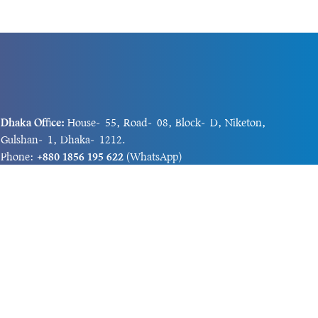
Dhaka Office:
House-55, Road-08, Block-D, Niketon,
Gulshan-1, Dhaka-1212.
Phone:
+880 1856 195 622
(WhatsApp)
Phone:
+880 1869 913 486
Chittagong office:
House-85/A, Road-7, 5th Floor,
O.R.Nizam Road R/A, 15 No. Bagmoniram,Panchlaish,
Chattogram 4000.
Phone:
+880 1850 414 847
Phone:
+880 1313 427 319
Email:
newsnow24official@gmail.com