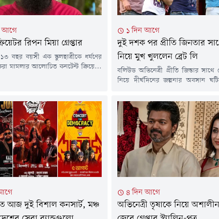
টা আগে
১ দিন আগে
্রিয়েটর রিপন মিয়া গ্রেপ্তার
দুই দশক পর প্রীতি জিনতার সাথে
নিয়ে মুখ খুললেন ব্রেট লি
১৩ বছর বয়সী এক স্কুলছাত্রীকে ধর্ষণের
রা মামলার আলোচিত কনটেন্ট ক্রিয়েটর
বলিউড অভিনেত্রী প্রীতি জিন্তার সাথে প্
কে গ্রেপ্তার করেছে র&zwj;্যাব-১৪।
নিয়ে দীর্ঘদিনের জল্পনার অবসান ঘটিয়
্পতিবার (৬ আগস্ট) রাতে ময়মনসিংহের
দশক পর মুখ খুলেছেন অস্ট্রেলিয়ার কিং
াকায় অভিযান চালিয়ে তাকে গ্রেপ্তার
ব্রেট লি। তিনি জানিয়েছেন, তাদের 
ষয়টি গণমাধ্যমকে নিশ্চিত করেছেন
কোনো প্রেমের সম্পর্ক ছিল না। বরং 
সদর থানায় ভারপ্রাপ্ত কর্মকর্তা আবুল
মতো এখনও ভালো বন্ধু এবং তাদের বন
ে ভুক্তভোগী স্কুলছাত্রীর বাবা বাদী হয়ে
রয়েছে।২০০৮ সালে ইন্ডিয়ান প্রিম
ে...
(আইপিএল)...
 আগে
৪ দিন আগে
ে আজ দুই বিশাল কনসার্ট, মঞ্চ
অভিনেত্রী তৃষাকে নিয়ে অশালীন 
দেশের সেরা ব্যান্ডগুলো
জেরে গ্রেপ্তার স্ট্যালিন-পুত্র