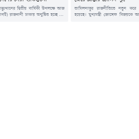
্যুত্থানের দ্বিতীয় বার্ষিকী উপলক্ষে আজ
তামিলনাড়ুর রাজনীতিতে নতুন করে ব
স্ট) রাজধানী ঢাকায় অনুষ্ঠিত হচ্ছে দুটি
হয়েছে। মুখ্যমন্ত্রী জোসেফ বিজয়কে 
ত সংগীতানুষ্ঠান। সোহরাওয়ার্দী উদ্যান ও
গিয়ে অভিনেত্রী তৃষা কৃষ্ণণকে নিয়
 ভবনের দক্ষিণ প্লাজাসংলগ্ন মানিক মিয়া
অভিযোগে গ্রেপ্তার করা হয়েছে বিরোধী
়ে বসছে 'কনসার্ট ফর ডেমোক্রেসি' এবং
প্রাক্তন মুখ্যমন্ত্রী এমকে স্ট্যালিনের 
্লবের গান'।এর আগে মঙ্গলবার (৪ আগস্ট)
স্ট্যালিনকে ।মঙ্গলবার (৪ আগস্ট) সকাল
বীন্দ্রসরোবরে অনুষ্ঠিত হয় 'সাউন্ড অব
নিজ বাসভবন থেকে তামিলনাড়ু পুলিশ তাঁ
ার্ট।সংস্কৃতিবিষয়ক মন্ত্রণালয়ের
করে । গ্রেপ্তারের সময় উদয়নিধি স্ট্যালিন