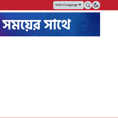
Select Language
▼