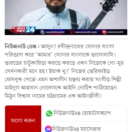
নিউজনাউ ডেস্ক:
আসুন! রবীন্দ্রনাথের সোনার বাংলা
পরিত্যাগ করে ‘আমার’ সোনার বাংলাকে ভালোবাসি।
ভারতের চাটুকারিতা করতে করতে এখন নিজেকে গো-মূত্র
সেবনকারী মনে হয়! ইয়াক থু!’ নিজের ভেরিফাইড
ফেসবুক পেজে এমন অশালীন মন্তব্য করায় সংগীত শিল্পী
মাইনুল আহসান নোবেলকে আইনি নোটিশ পাঠিয়েছেন
মিঠুন বিশ্বাস নামের চট্টগ্রামের এক আইনজীবী।
নিউজনাউ২৪ হোয়াটসঅ্যাপ
ফলো করুন
নিউজনাউ২৪ ম্যাসেঞ্জার