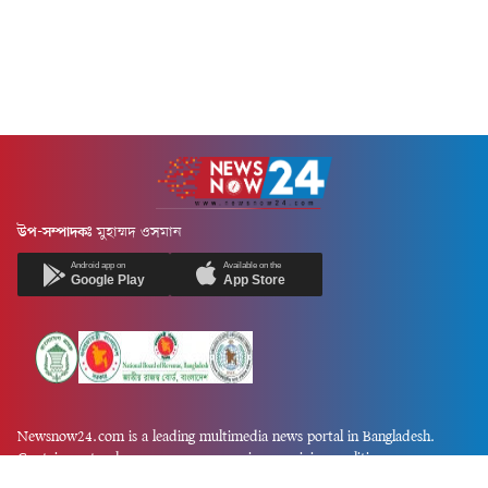
উপ-সম্পাদকঃ
মুহাম্মদ ওসমান
Android app on
Available on the
Google Play
App Store
Newsnow24.com is a leading multimedia news portal in Bangladesh.
Contains not only news, new news, views, opinion, politics,
entertainment, sports, lifestyle, travel, health, and others. We are