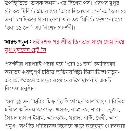
উপস্থিতিতে ‘তারকাকথন’-এর বিশেষ পর্ব। এরপর দুপুর
১টা ২০ মিনিটে প্রচার হবে ‘এবং সিনেমার গান’-এ ‘ওরা ১১
জন’ চলচ্চিত্রের গান। বেলা ৩টা ৩০ মিনিটে দেখানো হবে
‘ওরা ১১ জন’-এর বিশেষ প্রদর্শনী।
আরও পড়ুন:
দুই দশক পর প্রীতি জিনতার সাথে প্রেম নিয়ে
মুখ খুললেন ব্রেট লি
প্রদর্শনীর পরপরই প্রচার হবে ‘ওরা ১১ জন’ চলচ্চিত্রের
অন্যতম গুরুত্বপূর্ণ চরিত্রে অভিনয়শিল্পী চিত্রনায়িকা নতুন-
এর অংশগ্রহণে আবদুর রহমানের উপস্থাপনায় একটি
বিশেষ অনুষ্ঠান।
‘ওরা ১১ জন’ ছবির চিত্রনাট্য লিখেছেন আল মাসুদ। বিভিন্ন
চরিত্রে অভিনয় করেছেন খসরু, রাজ্জাক, শাবানা, নূতন,
সৈয়দ হাসান ইমাম, আলতাফ, মুরাদ, নান্টু, বেবী, আবু
প্রমুখ। সংগীত পরিচালক হিসেবে কাজ করেছেন খোন্দকার