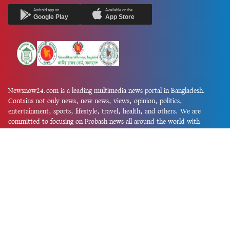
Android app on
Available on the
Google Play
App Store
Newsnow24.com is a leading multimedia news portal in Bangladesh.
Contains not only news, new news, views, opinion, politics,
entertainment, sports, lifestyle, travel, health, and others. We are
committed to focusing on Probash news all around the world with
visuals.
তথ্য অধিদফতরের নিবন্ধন নম্বর :১৩৫
Dhaka Office:
House-55, Road-08, Block-D, Niketon, Gulshan-1,
Dhaka-1212.
Phone:
+880 1856 195 622
(WhatsApp)
Phone:
+880 1869 913 486
Chittagong office:
House-85/A, Road-7, 5th Floor, O.R.Nizam Road
R/A, 15 No. Bagmoniram,Panchlaish, Chattogram 4000.
Phone:
+880 1850 414 847