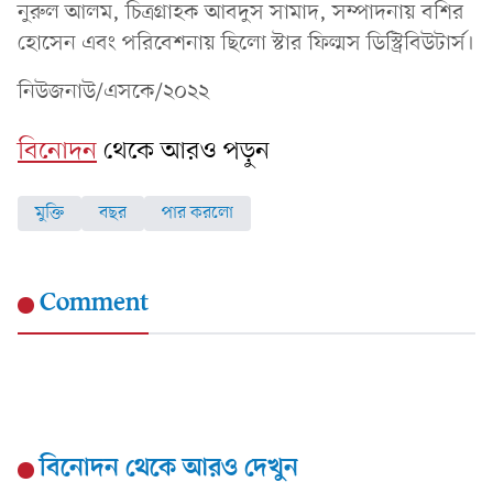
নুরুল আলম, চিত্রগ্রাহক আবদুস সামাদ, সম্পাদনায় বশির
হোসেন এবং পরিবেশনায় ছিলো স্টার ফিল্মস ডিস্ট্রিবিউটার্স।
নিউজনাউ/এসকে/২০২২
বিনোদন
থেকে আরও পড়ুন
মুক্তি
বছর
পার করলো
Comment
বিনোদন
থেকে আরও দেখুন