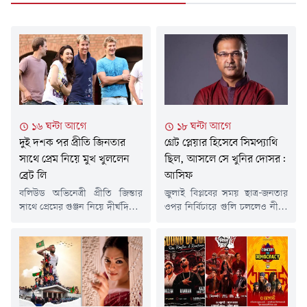
১৬ ঘন্টা আগে
১৮ ঘন্টা আগে
দুই দশক পর প্রীতি জিনতার
গ্রেট প্লেয়ার হিসেবে সিমপ‍্যাথি
সাথে প্রেম নিয়ে মুখ খুললেন
ছিল, আসলে সে খুনির দোসর:
ব্রেট লি
আসিফ
বলিউড অভিনেত্রী প্রীতি জিন্তার
জুলাই বিপ্লবের সময় ছাত্র-জনতার
সাথে প্রেমের গুঞ্জন নিয়ে দীর্ঘদিনের
ওপর নির্বিচারে গুলি চললেও নীরব
জল্পনার অবসান ঘটিয়ে প্রায় দুই
ছিলেন শেখ হাসিনা সরকারের
দশক পর মুখ খুলেছেন অস্ট্রেলিয়ার
সংসদ সদস্য ও জাতীয় দলের
কিংবদন্তি পেসার ব্রেট লি। তিনি
ক্রিকেটার সাকিব আল হাসান। এতে
জানিয়েছেন, তাদের মধ্যে কখনোই
তার প্রতি ক্ষুব্ধ অনেকে। ফ্যসিস্টের
কোনো প্রেমের সম্পর্ক ছিল না। বরং
দোসর আখ্যা দিয়ে তাকে জাতীয়
তারা অতীতের মতো এখনও ভালো
দলের বাইরে রাখা হয়
বন্ধু এবং তাদের বন্ধুত্ব অটুট রয়েছে।
অন্তর্বর্তীকালীন সরকারের সময়।