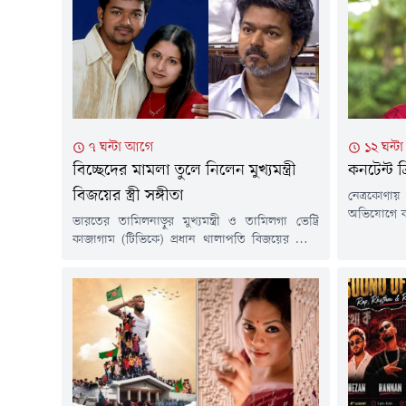
৭ ঘন্টা আগে
১২ ঘন্ট
বিচ্ছেদের মামলা তুলে নিলেন মুখ্যমন্ত্রী
কনটেন্ট ক
বিজয়ের স্ত্রী সঙ্গীতা
নেত্রকোণায় 
অভিযোগে ক
ভারতের তামিলনাড়ুর মুখ্যমন্ত্রী ও তামিলগা ভেট্রি
রিপন মিয়া
কাজাগাম (টিভিকে) প্রধান থালাপতি বিজয়ের সাথে
গতকাল বৃহস
বিবাহবিচ্ছেদের আবেদন প্রত্যাহার করেছেন তাঁর স্ত্রী
গৌরীপুর এল
সঙ্গীতা স্বর্ণালিঙ্গম। শুক্রবার ভিডিও কনফারেন্সের
করা হয়।বি
মাধ্যমে আদালতের শুনানিতে অংশ নিয়ে তিনি
নেত্রকোণা 
আবেদনটি প্রত্যাহারের সিদ্ধান্তের কথা জানান। পরে
খায়ের।এর আগ
আদালত মামলাটি আনুষ্ঠানিকভাবে বাতিল করে দেন।
রিপন মিয়াক
চলতি বছরের ফেব্রুয়ারিতে তামিলনাড়ুর চেঙ্গালপট্টুর
পারিবারিক আদালতে বিজয়ের সাথে
বিবাহবিচ্ছেদের...