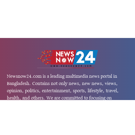
Newsnow24.com is a leading multimedia news portal in
Bangladesh. Contains not only news, new news, views,
opinion, politics, entertainment, sports, lifestyle, travel,
health, and others. We are committed to focusing on
Probash news all around the world with visuals.
তথ্য অধিদফতরের নিবন্ধন নম্বর :১৩৫