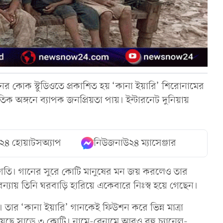
ের কোক স্টুডিওতে প্রকাশিত হয় ‘কানা ইয়ারি’ শিরোনামের
িক অঙ্গনে ব্যাপক জনপ্রিয়তা পায়। ইন্টারনেট দুনিয়ায়
২৪ হোয়াটসঅ্যাপ
নিউজনাউ২৪ ম্যাসেঞ্জার
গতি। গানের সুরে কোটি মানুষের মন জয় করলেও তার
ন্যায় তিনি ঘরবাড়ি হারিয়ে একেবারে নিঃস্ব হয়ে গেছেন।
। তার ‘কানা ইয়ারি’ গানকেই ফিউশন করে ভিন্ন মাত্রা
য়েছে সাড়ে ৩ কোটি। নামে-বেনামে আরও বহু চ্যানেল-