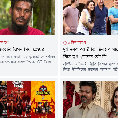
া আগে
১ দিন আগে
্রিয়েটর রিপন মিয়া গ্রেপ্তার
দুই দশক পর প্রীতি জিনতার সাথে
নিয়ে মুখ খুললেন ব্রেট লি
১৩ বছর বয়সী এক স্কুলছাত্রীকে ধর্ষণের
রা মামলার আলোচিত কনটেন্ট ক্রিয়েটর
বলিউড অভিনেত্রী প্রীতি জিন্তার সাথে প্
কে গ্রেপ্তার করেছে র&zwj;্যাব-১৪।
নিয়ে দীর্ঘদিনের জল্পনার অবসান ঘটিয়
্পতিবার (৬ আগস্ট) রাতে ময়মনসিংহের
দশক পর মুখ খুলেছেন অস্ট্রেলিয়ার কিং
াকায় অভিযান চালিয়ে তাকে গ্রেপ্তার
ব্রেট লি। তিনি জানিয়েছেন, তাদের 
ষয়টি গণমাধ্যমকে নিশ্চিত করেছেন
কোনো প্রেমের সম্পর্ক ছিল না। বরং 
সদর থানায় ভারপ্রাপ্ত কর্মকর্তা আবুল
মতো এখনও ভালো বন্ধু এবং তাদের বন
ে ভুক্তভোগী স্কুলছাত্রীর বাবা বাদী হয়ে
রয়েছে।২০০৮ সালে ইন্ডিয়ান প্রিম
ে...
(আইপিএল)...