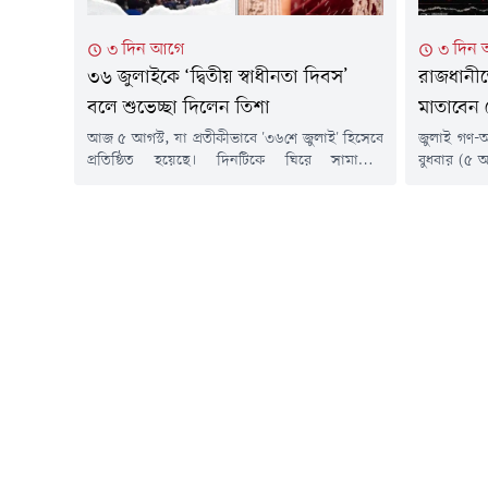
৩ দিন আগে
৩ দিন
৩৬ জুলাইকে ‘দ্বিতীয় স্বাধীনতা দিবস’
রাজধানীত
বলে শুভেচ্ছা দিলেন তিশা
মাতাবেন 
আজ ৫ আগস্ট, যা প্রতীকীভাবে '৩৬শে জুলাই' হিসেবে
জুলাই গণ-অভ
প্রতিষ্ঠিত হয়েছে। দিনটিকে ঘিরে সামাজিক
বুধবার (৫ আগ
যোগাযোগমাধ্যমে নানা ধরনের প্রতিক্রিয়া জানাচ্ছেন
বড় উন্মুক্
বিভিন্ন অঙ্গনের মানুষ। সেই তালিকায় যুক্ত হলেন
জাতীয় সংসদ
জনপ্রিয় অভিনেত্রী নুসরাত ইমরোজ তিশা।মঙ্গলবার
অ্যাভিনিউয
(৫ আগস্ট) নিজের ফেসবুক অ্যাকাউন্টে দেওয়া এক
'বর্ষা বিপ
সংক্ষিপ্ত স্ট্যাটাসে তিশা লিখেছেন, 'আজ ৩৬ জুলাই
ধানমন্ডির র
(৫ আগস্ট)। সবাইকে দ্বিতীয় স্বাধীনতা দিবসের...
জুলাই' কনস
উদ্যোগে,...