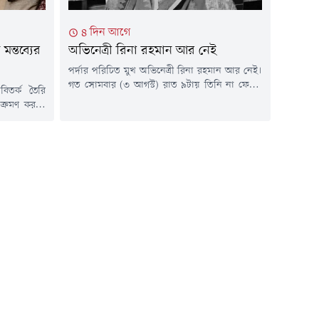
৪ দিন আগে
মন্তব্যের
অভিনেত্রী রিনা রহমান আর নেই
পর্দার পরিচিত মুখ অভিনেত্রী রিনা রহমান আর নেই।
গত সোমবার (৩ আগস্ট) রাত ৯টায় তিনি না ফেরার
িতর্ক তৈরি
দেশে পাড়ি জমালেন। সামাজিক মাধ্যমে দেওয়া এক
আক্রমণ করতে
বার্তার মাধ্যমে তথ্যটি নিশ্চিত করেছে দেশের
ে কটূক্তির
অভিনয়শিল্পীদের সংগঠন 'অভিনয়শিল্পী সংঘ
 দলনেতা তথা
বাংলাদেশ'। সংগঠনটির পক্ষ থেকে প্রয়াত এই শিল্পীর
পুত্র উদয়নিধি
বিদেহী আত্মার শান্তি কামনা ও শোকসন্তপ্ত পরিবারের
ে চেন্নাইয়ের
প্রতি গভীর...
কে গ্রেপ্তার
কে...