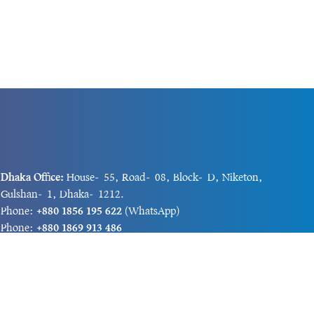
Dhaka Office:
House-55, Road-08, Block-D, Niketon,
Gulshan-1, Dhaka-1212.
Phone:
+880 1856 195 622
(WhatsApp)
Phone:
+880 1869 913 486
Chittagong office:
House-85/A, Road-7, 5th Floor,
O.R.Nizam Road R/A, 15 No. Bagmoniram,Panchlaish,
Chattogram 4000.
Phone:
+880 1850 414 847