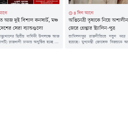
 আগে
৪ দিন আগে
ে আজ দুই বিশাল কনসার্ট, মঞ্চ
অভিনেত্রী তৃষাকে নিয়ে অশালীন 
দেশের সেরা ব্যান্ডগুলো
জেরে গ্রেপ্তার স্ট্যালিন-পুত্র
্যুত্থানের দ্বিতীয় বার্ষিকী উপলক্ষে আজ
তামিলনাড়ুর রাজনীতিতে নতুন করে ব
স্ট) রাজধানী ঢাকায় অনুষ্ঠিত হচ্ছে দুটি
হয়েছে। মুখ্যমন্ত্রী জোসেফ বিজয়কে 
ত সংগীতানুষ্ঠান। সোহরাওয়ার্দী উদ্যান ও
গিয়ে অভিনেত্রী তৃষা কৃষ্ণণকে নিয়
 ভবনের দক্ষিণ প্লাজাসংলগ্ন মানিক মিয়া
অভিযোগে গ্রেপ্তার করা হয়েছে বিরোধী
়ে বসছে 'কনসার্ট ফর ডেমোক্রেসি' এবং
প্রাক্তন মুখ্যমন্ত্রী এমকে স্ট্যালিনের 
্লবের গান'।এর আগে মঙ্গলবার (৪ আগস্ট)
স্ট্যালিনকে ।মঙ্গলবার (৪ আগস্ট) সকাল
বীন্দ্রসরোবরে অনুষ্ঠিত হয় 'সাউন্ড অব
নিজ বাসভবন থেকে তামিলনাড়ু পুলিশ তাঁ
ার্ট।সংস্কৃতিবিষয়ক মন্ত্রণালয়ের
করে । গ্রেপ্তারের সময় উদয়নিধি স্ট্যালিন