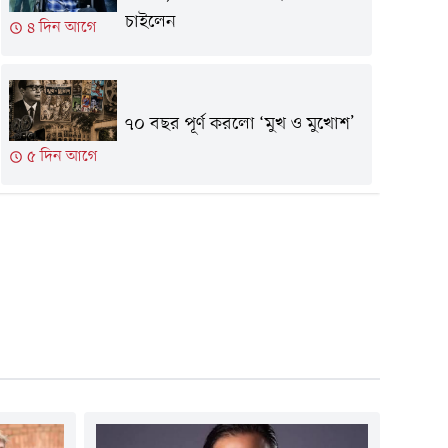
চাইলেন
৪ দিন আগে
৭০ বছর পূর্ণ করলো ‘মুখ ও মুখোশ’
৫ দিন আগে