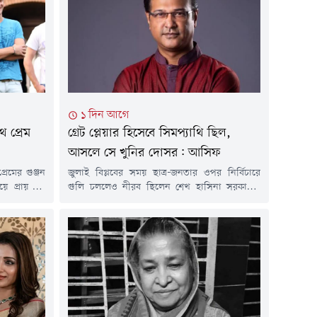
১ দিন আগে
 প্রেম
গ্রেট প্লেয়ার হিসেবে সিমপ‍্যাথি ছিল,
আসলে সে খুনির দোসর: আসিফ
রেমের গুঞ্জন
জুলাই বিপ্লবের সময় ছাত্র-জনতার ওপর নির্বিচারে
ে প্রায় দুই
গুলি চললেও নীরব ছিলেন শেখ হাসিনা সরকারের
বদন্তি পেসার
সংসদ সদস্য ও জাতীয় দলের ক্রিকেটার সাকিব আল
মধ্যে কখনোই
হাসান। এতে তার প্রতি ক্ষুব্ধ অনেকে। ফ্যসিস্টের
তারা অতীতের
দোসর আখ্যা দিয়ে তাকে জাতীয় দলের বাইরে রাখা
্ধুত্ব অটুট
হয় অন্তর্বর্তীকালীন সরকারের সময়।জুলাই বিপ্লবের
িয়ার লিগের
সময় ছাত্র-জনতার ওপর সহিংসতার ঘটনায় নীরব
থাকার অভিযোগে শেখ...