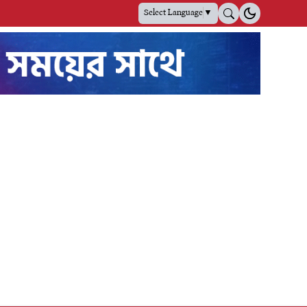
Select Language
▼