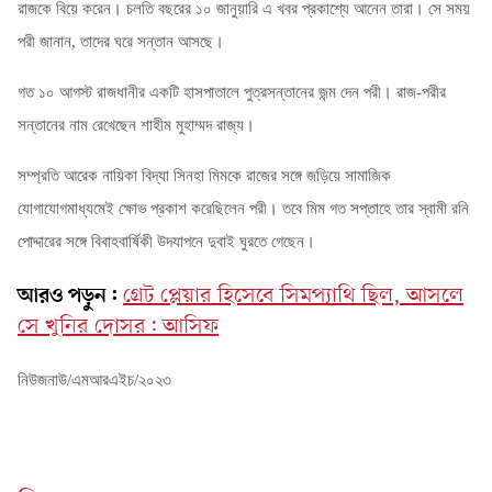
রাজকে বিয়ে করেন। চলতি বছরের ১০ জানুয়ারি এ খবর প্রকাশ্যে আনেন তারা। সে সময়
পরী জানান
, তাদের ঘরে সন্তান আসছে।
গত ১০ আগস্ট রাজধানীর একটি হাসপাতালে পুত্রসন্তানের জন্ম দেন পরী। রাজ-পরীর
সন্তানের নাম রেখেছেন শাহীম মুহাম্মদ রাজ্য।
সম্প্রতি আরেক নায়িকা বিদ্যা সিনহা মিমকে রাজের সঙ্গে জড়িয়ে সামাজিক
যোগাযোগমাধ্যমেই ক্ষোভ প্রকাশ করেছিলেন পরী। তবে মিম গত সপ্তাহে তার স্বামী রনি
পোদ্দারের সঙ্গে বিবাহবার্ষিকী উদযাপনে দুবাই ঘুরতে গেছেন।
আরও পড়ুন:
গ্রেট প্লেয়ার হিসেবে সিমপ‍্যাথি ছিল, আসলে
সে খুনির দোসর: আসিফ
নিউজনাউ/এমআরএইচ/২০২৩