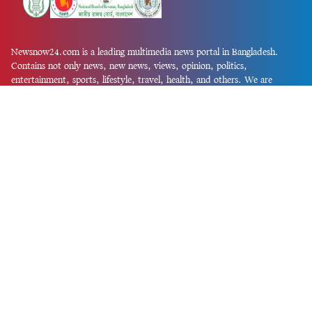
Newsnow24.com is a leading multimedia news portal in Bangladesh.
Contains not only news, new news, views, opinion, politics,
entertainment, sports, lifestyle, travel, health, and others. We are
committed to focusing on Probash news all around the world with
visuals.
তথ্য অধিদফতরের নিবন্ধন নম্বর :১৩৫
Dhaka Office:
House-55, Road-08, Block-D, Niketon, Gulshan-1,
Dhaka-1212.
Phone:
+880 1856 195 622
(WhatsApp)
Phone:
+880 1869 913 486
Chittagong office:
House-85/A, Road-7, 5th Floor, O.R.Nizam Road
R/A, 15 No. Bagmoniram,Panchlaish, Chattogram 4000.
Phone:
+880 1850 414 847
Phone:
+880 1313 427 319
Email:
newsnow24official@gmail.com
Design and Developed by
Md. Asif Iqbal
Privacy Policy
Contact Us