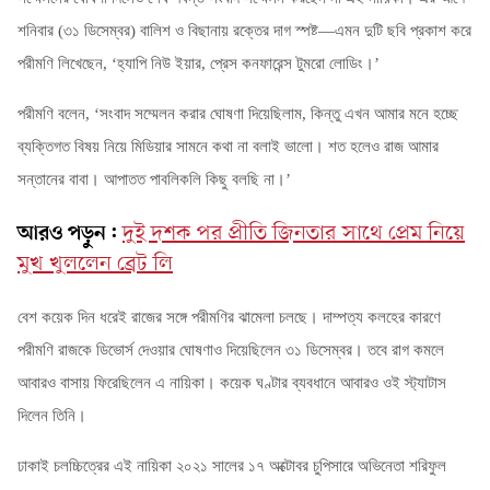
শনিবার (৩১ ডিসেম্বর) বালিশ ও বিছানায় রক্তের দাগ স্পষ্ট—এমন দুটি ছবি প্রকাশ করে
পরীমণি লিখেছেন, ‘হ্যাপি নিউ ইয়ার, প্রেস কনফারেন্স টুমরো লোডিং।’
পরীমণি বলেন
, ‘সংবাদ সম্মেলন করার ঘোষণা দিয়েছিলাম, কিন্তু এখন আমার মনে হচ্ছে
ব্যক্তিগত বিষয় নিয়ে মিডিয়ার সামনে কথা না বলাই ভালো। শত হলেও রাজ আমার
সন্তানের বাবা। আপাতত পাবলিকলি কিছু বলছি না।’
আরও পড়ুন:
দুই দশক পর প্রীতি জিনতার সাথে প্রেম নিয়ে
মুখ খুললেন ব্রেট লি
বেশ কয়েক দিন ধরেই রাজের সঙ্গে পরীমণির ঝামেলা চলছে। দাম্পত্য কলহের কারণে
পরীমণি রাজকে ডিভোর্স দেওয়ার ঘোষণাও দিয়েছিলেন ৩১ ডিসেম্বর। তবে রাগ কমলে
আবারও বাসায় ফিরেছিলেন এ নায়িকা। কয়েক ঘণ্টার ব্যবধানে আবারও ওই স্ট্যাটাস
দিলেন তিনি।
ঢাকাই চলচ্চিত্রের এই নায়িকা ২০২১ সালের ১৭ অক্টোবর চুপিসারে অভিনেতা শরিফুল