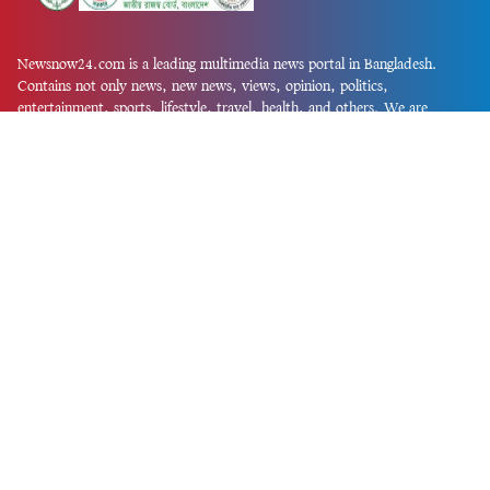
Newsnow24.com is a leading multimedia news portal in Bangladesh.
Contains not only news, new news, views, opinion, politics,
entertainment, sports, lifestyle, travel, health, and others. We are
committed to focusing on Probash news all around the world with
visuals.
তথ্য অধিদফতরের নিবন্ধন নম্বর :১৩৫
Dhaka Office:
House-55, Road-08, Block-D, Niketon, Gulshan-1,
Dhaka-1212.
Phone:
+880 1856 195 622
(WhatsApp)
Phone:
+880 1869 913 486
Chittagong office:
House-85/A, Road-7, 5th Floor, O.R.Nizam Road
R/A, 15 No. Bagmoniram,Panchlaish, Chattogram 4000.
Phone:
+880 1850 414 847
Phone:
+880 1313 427 319
Email:
newsnow24official@gmail.com
Design and Developed by
Md. Asif Iqbal
Privacy Policy
Contact Us