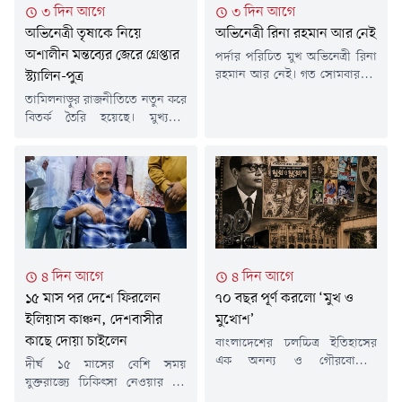
৩ দিন আগে
৩ দিন আগে
লিখেছেন, 'আজ ৩৬ জুলাই (৫
অনুষ্ঠিত হয় 'সাউন্ড অব জুলাই'
অভিনেত্রী তৃষাকে নিয়ে
অভিনেত্রী রিনা রহমান আর নেই
আগস্ট)। সবাইকে দ্বিতীয় স্বাধীনতা
কনসার্ট।সংস্কৃতিবিষয়ক মন্ত্রণালয়ের
দিবসের...
উদ্যোগে,...
অশালীন মন্তব্যের জেরে গ্রেপ্তার
পর্দার পরিচিত মুখ অভিনেত্রী রিনা
রহমান আর নেই। গত সোমবার (৩
স্ট্যালিন-পুত্র
আগস্ট) রাত ৯টায় তিনি না ফেরার
তামিলনাড়ুর রাজনীতিতে নতুন করে
দেশে পাড়ি জমালেন। সামাজিক
বিতর্ক তৈরি হয়েছে। মুখ্যমন্ত্রী
মাধ্যমে দেওয়া এক বার্তার মাধ্যমে
জোসেফ বিজয়কে আক্রমণ করতে
তথ্যটি নিশ্চিত করেছে দেশের
গিয়ে অভিনেত্রী তৃষা কৃষ্ণণকে নিয়ে
অভিনয়শিল্পীদের সংগঠন
কটূক্তির অভিযোগে গ্রেপ্তার করা
'অভিনয়শিল্পী সংঘ বাংলাদেশ'।
হয়েছে বিরোধী দলনেতা তথা
সংগঠনটির পক্ষ থেকে প্রয়াত এই
প্রাক্তন মুখ্যমন্ত্রী এমকে স্ট্যালিনের
শিল্পীর বিদেহী আত্মার শান্তি কামনা
পুত্র উদয়নিধি স্ট্যালিনকে ।মঙ্গলবার
ও শোকসন্তপ্ত পরিবারের প্রতি
(৪ আগস্ট) সকালে চেন্নাইয়ের নিজ
গভীর...
বাসভবন থেকে তামিলনাড়ু পুলিশ
৪ দিন আগে
৪ দিন আগে
তাঁকে গ্রেপ্তার করে । গ্রেপ্তারের সময়
১৫ মাস পর দেশে ফিরলেন
৭০ বছর পূর্ণ করলো ‘মুখ ও
উদয়নিধি স্ট্যালিনকে...
ইলিয়াস কাঞ্চন, দেশবাসীর
মুখোশ’
কাছে দোয়া চাইলেন
বাংলাদেশের চলচ্চিত্র ইতিহাসের
এক অনন্য ও গৌরবোজ্জ্বল
দীর্ঘ ১৫ মাসের বেশি সময়
মাইলফলক 'মুখ ও মুখোশ'। ১৯৫৬
যুক্তরাজ্যে চিকিৎসা নেওয়ার পর
সালের ৩ আগস্ট প্রথম দেশীয়
দেশে ফিরেছেন বরেণ্য অভিনেতা