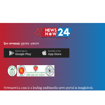
উপ-সম্পাদকঃ
মুহাম্মদ ওসমান
Android app on
Available on the
Google Play
App Store
Newsnow24.com is a leading multimedia news portal in Bangladesh.
Contains not only news, new news, views, opinion, politics,
entertainment, sports, lifestyle, travel, health, and others. We are
committed to focusing on Probash news all around the world with