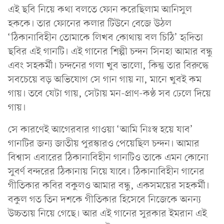
এই ছবি নিয়ে কথা বলতে ফোন করেছিলাম আনিসুল
হককে। তার ফোনের কলার টিউনে বেজে উঠল
‘ঠিকানাবিহীন তোমাকে লিখব কোথায় বল চিঠি’ হৃদিতা
ছবির এই গানটি। এই গানের শিল্পী চন্দন সিনহা আমার বন্ধু
এবং সহকর্মী। চন্দনের গলা খুব ভালো, কিন্তু তার বিরুদ্ধে
সবচেয়ে বড় অভিযোগ সে গান গায় না, মানে খুবই কম
গায়। তবে যেটা গায়, সেটায় মন-প্রাণ-কণ্ঠ সব ঢেলে দিয়ে
গায়।
সে কারণেই আগেরবার গাওয়া ‘আমি নিঃস্ব হয়ে যাব’
গানটির জন্য জাতীয় পুরস্কারও পেয়েছিল চন্দন। আমার
বিশ্বাস এবারের ঠিকানাবিহীন গানটিও তাকে এমন কোনো
সুবর্ণ বন্দরের ঠিকানায় নিয়ে যাবে। ঠিকানাবিহীন গানের
গীতিকার কবির বকুলও আমার বন্ধু, একসময়ের সহকর্মী।
বকুল গত তিন দশকে গীতিকার হিসেবে নিজেকে অনন্য
উচ্চতায় নিয়ে গেছে। আর এই গানের সুরকার ইমরান এই