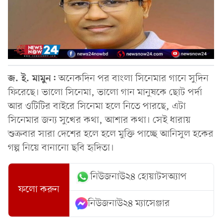
জ. ই. মামুন:
অনেকদিন পর বাংলা সিনেমার গানে সুদিন
ফিরেছে। ভালো সিনেমা, ভালো গান মানুষকে ছোট পর্দা
আর ওটিটির বাইরে সিনেমা হলে নিতে পারছে, এটা
সিনেমার জন্য সুখের কথা, আশার কথা। সেই ধারায়
শুক্রবার সারা দেশের হলে হলে মুক্তি পাচ্ছে আনিসুল হকের
গল্প নিয়ে বানানো ছবি হৃদিতা।
নিউজনাউ২৪ হোয়াটসঅ্যাপ
ফলো করুন
নিউজনাউ২৪ ম্যাসেঞ্জার