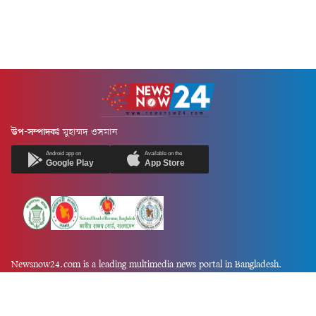
উপ-সম্পাদকঃ
মুহাম্মদ ওসমান
Android app on
Available on the
Google Play
App Store
Newsnow24.com is a leading multimedia news portal in Bangladesh.
Contains not only news, new news, views, opinion, politics,
entertainment, sports, lifestyle, travel, health, and others. We are
committed to focusing on Probash news all around the world with