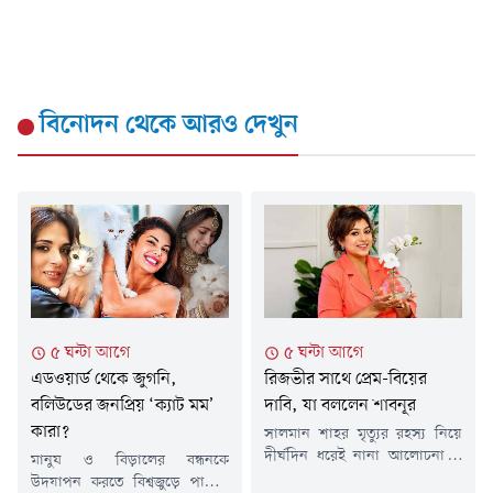
বিনোদন
থেকে আরও দেখুন
৫ ঘন্টা আগে
৫ ঘন্টা আগে
এডওয়ার্ড থেকে জুগনি,
রিজভীর সাথে প্রেম-বিয়ের
বলিউডের জনপ্রিয় ‘ক্যাট মম’
দাবি, যা বললেন শাবনূর
কারা?
সালমান শাহর মৃত্যুর রহস্য নিয়ে
দীর্ঘদিন ধরেই নানা আলোচনা ও
মানুষ ও বিড়ালের বন্ধনকে
বিতর্ক চলছে। সময়ের সাথে এই
উদযাপন করতে বিশ্বজুড়ে পালিত