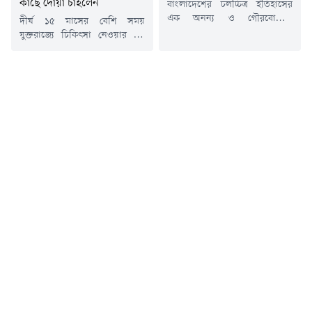
কাছে দোয়া চাইলেন
বাংলাদেশের চলচ্চিত্র ইতিহাসের
এক অনন্য ও গৌরবোজ্জ্বল
দীর্ঘ ১৫ মাসের বেশি সময়
মাইলফলক 'মুখ ও মুখোশ'। ১৯৫৬
যুক্তরাজ্যে চিকিৎসা নেওয়ার পর
সালের ৩ আগস্ট প্রথম দেশীয়
দেশে ফিরেছেন বরেণ্য অভিনেতা
পূর্ণদৈর্ঘ্য সবাক চলচ্চিত্র হিসেবে
ইলিয়াস কাঞ্চন।সোমবার (৩
এটি মুক্তি পায়।ছবিটির মুক্তির মধ্য
আগস্ট) বিকেল ৫টা ১০ মিনিটে
দিয়েই শুরু হয়েছিল ঢাকাই
তিনি ঢাকায় পৌঁছান। বিমানবন্দরের
চলচ্চিত্রের আনুষ্ঠানিক যাত্রা। আজ
ভিআইপি টার্মিনালে সাংবাদিকদের
সোমবার (৩ আগস্ট) ঐতিহাসিক
সাথে সংক্ষিপ্ত আলাপকালে তিনি
সেই ঘটনার ৭০ বছর পূর্ণ হলো।
দেশবাসীর কাছে দোয়া কামনা
আজ থেকে ঠিক ৭০ বছর আগে
করেন।দেশে ফিরে ইলিয়াস কাঞ্চন
ঢাকার...
বলেন, "আমি দেশে এসেছি।
দেশবাসীর কাছে দোয়া চাই। আমি
সব...