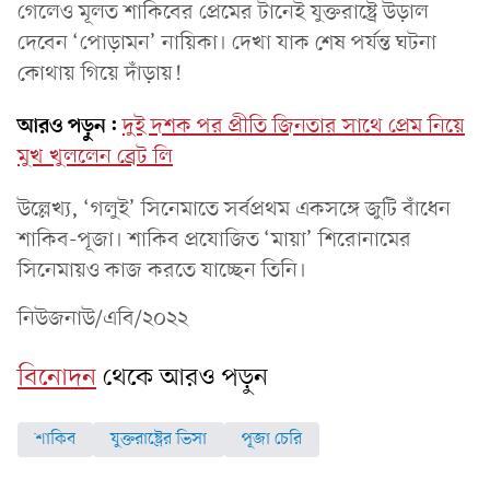
গেলেও মূলত শাকিবের প্রেমের টানেই যুক্তরাষ্ট্রে উড়াল
দেবেন ‘পোড়ামন’ নায়িকা। দেখা যাক শেষ পর্যন্ত ঘটনা
কোথায় গিয়ে দাঁড়ায়!
আরও পড়ুন:
দুই দশক পর প্রীতি জিনতার সাথে প্রেম নিয়ে
মুখ খুললেন ব্রেট লি
উল্লেখ্য, ‘গলুই’ সিনেমাতে সর্বপ্রথম একসঙ্গে জুটি বাঁধেন
শাকিব-পূজা। শাকিব প্রযোজিত ‘মায়া’ শিরোনামের
সিনেমায়ও কাজ করতে যাচ্ছেন তিনি।
নিউজনাউ/এবি/২০২২
বিনোদন
থেকে আরও পড়ুন
শাকিব
যুক্তরাষ্ট্রের ভিসা
পূজা চেরি