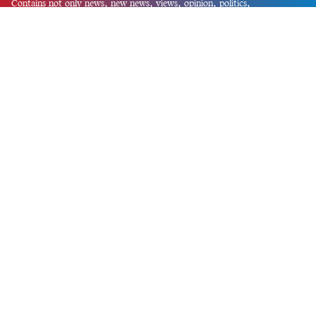
Contains not only news, new news, views, opinion, politics,
entertainment, sports, lifestyle, travel, health, and others. We are
committed to focusing on Probash news all around the world with
visuals.
তথ্য অধিদফতরের নিবন্ধন নম্বর :১৩৫
Dhaka Office:
House-55, Road-08, Block-D, Niketon, Gulshan-1,
Dhaka-1212.
Phone:
+880 1856 195 622
(WhatsApp)
Phone:
+880 1869 913 486
Chittagong office:
House-85/A, Road-7, 5th Floor, O.R.Nizam Road
R/A, 15 No. Bagmoniram,Panchlaish, Chattogram 4000.
Phone:
+880 1850 414 847
Phone:
+880 1313 427 319
Email:
newsnow24official@gmail.com
Design and Developed by
Md. Asif Iqbal
Privacy Policy
Contact Us