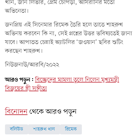
খান, জনি লিভার, প্রেম চোপড়া, আসরানির মতো
অভিনেতা।
জনপ্রিয় এই সিনেমার রিমেক তৈরি হলে তাতে শাহরুখ
অভিনয় করবেন কি না, সেই প্রশ্নের উত্তর ভবিষ্যতেই জানা
যাবে। আপাতত চেন্নাই অ্যাটলির ‘জওয়ান’ ছবির শুটিং
করছেন শাহরুখ।
নিউজনাউ/আরবি/২০২২
আরও পড়ুন:
বিচ্ছেদের মামলা তুলে নিলেন মুখ্যমন্ত্রী
বিজয়ের স্ত্রী সঙ্গীতা
বিনোদন
থেকে আরও পড়ুন
বলিউড
শাহরুখ খান
রিমেক