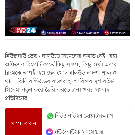
নিউজনাউ ডেস্ক:
বলিউডে রিমেকের কমতি নেই। বক্স
অফিসের রিপোর্ট কার্ডে কিছু সফল, কিছু ব্যর্থ। এবার
রিমেকে আগ্রহী হয়েছেন খোদ বলিউড বাদশা শাহরুখ
খান। তিনি বলিউডের রাজাবাবু গোবিন্দর সুপারহিট
সিনেমা নতুন করে তৈরি করতে চান। খবর সংবাদ
প্রতিদিনের।
নিউজনাউ২৪ হোয়াটসঅ্যাপ
ফলো করুন
নিউজনাউ২৪ ম্যাসেঞ্জার