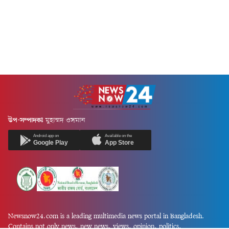
উপ-সম্পাদকঃ
মুহাম্মদ ওসমান
Android app on
Available on the
Google Play
App Store
Newsnow24.com is a leading multimedia news portal in Bangladesh.
Contains not only news, new news, views, opinion, politics,