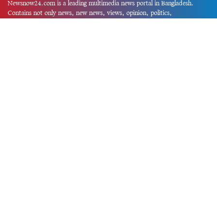
Newsnow24.com is a leading multimedia news portal in Bangladesh.
Contains not only news, new news, views, opinion, politics,
entertainment, sports, lifestyle, travel, health, and others. We are
committed to focusing on Probash news all around the world with
visuals.
তথ্য অধিদফতরের নিবন্ধন নম্বর :১৩৫
Dhaka Office:
House-55, Road-08, Block-D, Niketon, Gulshan-1,
Dhaka-1212.
Phone:
+880 1856 195 622
(WhatsApp)
Phone:
+880 1869 913 486
Chittagong office:
House-85/A, Road-7, 5th Floor, O.R.Nizam Road
R/A, 15 No. Bagmoniram,Panchlaish, Chattogram 4000.
Phone:
+880 1850 414 847
Phone:
+880 1313 427 319
Email:
newsnow24official@gmail.com
Design and Developed by
Md. Asif Iqbal
Privacy Policy
Contact Us